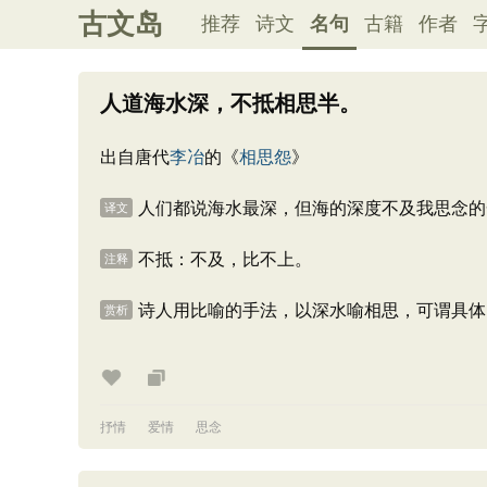
古文岛
推荐
诗文
名句
古籍
作者
人道海水深，不抵相思半。
出自唐代
李冶
的《
相思怨
》
人们都说海水最深，但海的深度不及我思念的
译文
不抵：不及，比不上。
注释
诗人用比喻的手法，以深水喻相思，可谓具体
赏析
抒情
爱情
思念