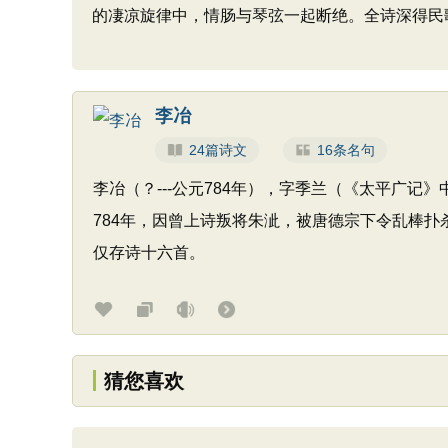
的凄凉旋律中，情肠与琴弦一起断绝。全诗深得民
李冶
24篇诗文
16条名句
李冶（？---公元784年），字季兰（《太平广
784年，因曾上诗叛将朱泚，被唐德宗下令乱棒
仅存诗十六首。
猜您喜欢