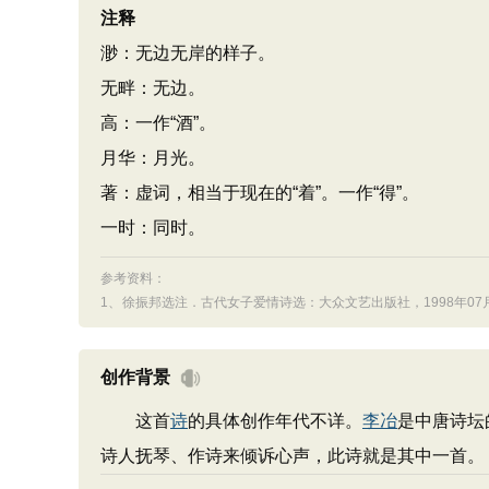
注释
渺：无边无岸的样子。
无畔：无边。
高：一作“酒”。
月华：月光。
著：虚词，相当于现在的“着”。一作“得”。
一时：同时。
参考资料：
1、
徐振邦选注．古代女子爱情诗选：大众文艺出版社，1998年07
创作背景
这首
诗
的具体创作年代不详。
李冶
是中唐诗坛
诗人抚琴、作诗来倾诉心声，此诗就是其中一首。