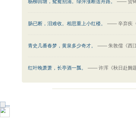
杨柳回塘，鸳鸯别浦。绿萍涨断莲舟路。
——
贺
肠已断，泪难收。相思重上小红楼。
——
辛弃疾
青史几番春梦，黄泉多少奇才。
——
朱敦儒《西
红叶晚萧萧，长亭酒一瓢。
——
许浑《秋日赴阙题