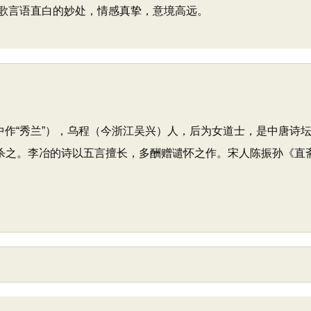
歌言语直白的妙处，情感真挚，意境高远。
记》中作“秀兰”），乌程（今浙江吴兴）人，后为女道士，是中唐
扑杀之。李冶的诗以五言擅长，多酬赠谴怀之作。宋人陈振孙《直