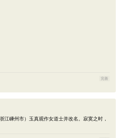
完善
今浙江嵊州市）玉真观作女道士并改名。寂寞之时，