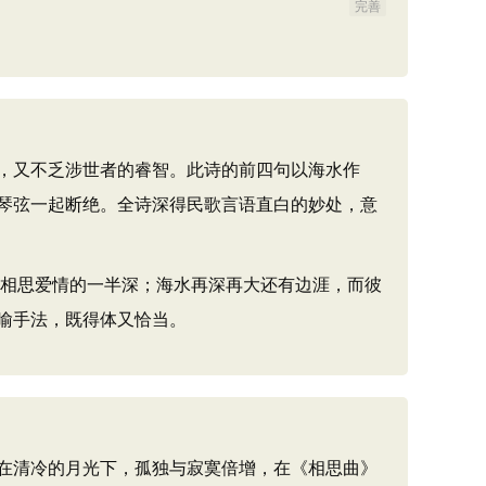
完善
，又不乏涉世者的睿智。此诗的前四句以海水作
琴弦一起断绝。全诗深得民歌言语直白的妙处，意
了相思爱情的一半深；海水再深再大还有边涯，而彼
喻手法，既得体又恰当。
在清冷的月光下，孤独与寂寞倍增，在《相思曲》