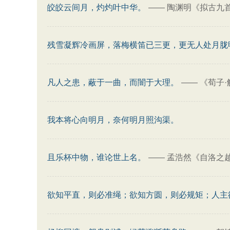
皎皎云间月，灼灼叶中华。
——
陶渊明《拟古九
残雪凝辉冷画屏，落梅横笛已三更，更无人处月胧
凡人之患，蔽于一曲，而闇于大理。
——
《荀子·
我本将心向明月，奈何明月照沟渠。
且乐杯中物，谁论世上名。
——
孟浩然《自洛之
欲知平直，则必准绳；欲知方圆，则必规矩；人主