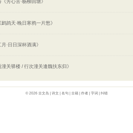
铸《芳心苦·杨柳回塘》
《鹧鸪天·晚日寒鸦一片愁》
江月·日日深杯酒满》
潼关驿楼 / 行次潼关逢魏扶东归》
© 2026
古文岛
|
诗文
|
名句
|
古籍
|
作者
|
字词
|
纠错