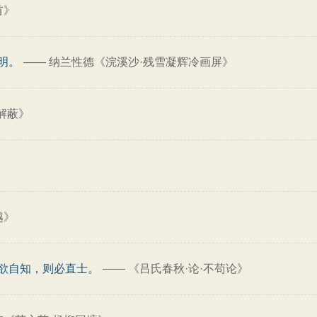
首》
明。
——
纳兰性德《浣溪沙·残雪凝辉冷画屏》
解蔽》
越》
欲自知，则必直士。
——
《吕氏春秋·论·不苟论》