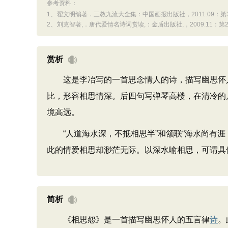
参考资料：
1、
翟文明编著．三教九流大全集：中国画报出版社，2011.09：第3
2、
刘克智著,．唐代爱情名诗词赏读,：金盾出版社,，2009.11：第2
赏析
这是李冶写的一首思念情人的诗，描写幽思怀人
比，形容相思情深。后四句写弹琴高楼，在清冷的
境高远。
“人道海水深，不抵相思半”和颔联“海水尚有涯
此的情爱相思却渺茫无际。以深水喻相思，可谓具
简析
《相思怨》是一首描写幽思怀人的五言律
诗
。