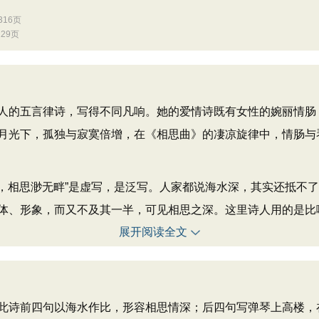
16页
29页
的五言律诗，写得不同凡响。她的爱情诗既有女性的婉丽情肠
月光下，孤独与寂寞倍增，在《相思曲》的凄凉旋律中，情肠与
，相思渺无畔”是虚写，是泛写。人家都说海水深，其实还抵不
体、形象，而又不及其一半，可见相思之深。这里诗人用的是比
展开阅读全文
此诗前四句以海水作比，形容相思情深；后四句写弹琴上高楼，