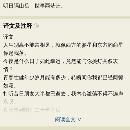
明日隔山岳，世事两茫茫。
译文及注释
译文
人生别离不能常相见，就像西方的参星和东方的商星
你起我落。
今夜是什么日子如此幸运，竟然能与你挑灯共叙衷
情？
青春壮健年少岁月能有多少，转瞬间你我都已经两鬓
如霜。
打听昔日朋友大半都已逝去，我内心激荡不得不连声
哀叹。
真没想到阔别二十年之后
阅读全文 ∨