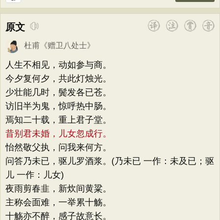
原文
杜甫
《
赠卫八处士
》
人生不相见，动如参与商。
今夕复何夕，共此灯烛光。
少壮能几时，鬓发各已苍。
访旧半为鬼，惊呼热中肠。
焉知二十载，重上君子堂。
昔别君未婚，儿女忽成行。
怡然敬父执，问我来何方。
问答乃未已，驱儿罗酒浆。(乃未已 一作：未及已；驱
儿 一作：儿女)
夜雨剪春韭，新炊间黄粱。
主称会面难，一举累十觞。
十觞亦不醉，感子故意长。