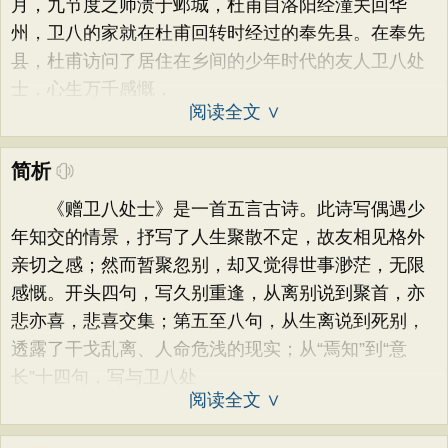
月，九节度之师溃于邺城，杜甫自洛阳经潼关回华
州，卫八的家就在杜甫回转时经过的奉先县。在奉先
县，杜甫访问了居住在乡间的少年时代的友人卫八处
士，心生万千感慨，
阅读全文 ∨
简析
《赠卫八处士》是一首五言古诗。此诗写偶遇少
年知交的情景，抒写了人生聚散不定，故友相见格外
亲切之感；然而暂聚忽别，却又觉得世事渺茫，无限
感慨。开头四句，写久别重逢，从离别说到聚首，亦
悲亦喜，悲喜交集；第五至八句，从生离说到死别，
透露了干戈乱离、人命危浅的现实；从“焉知”到“意
长”十四句，写与卫八处
阅读全文 ∨