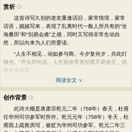
赏析
这首诗写久别的老友重逢话旧，家常情境，家常
话语，娓娓写来，表现了乱离时代一般人所共有的“沧
海桑田”和“别易会难”之感，同时又写得非常生动自
然，所以向来为人们所爱读。
“人生不相见，动如参与商。今夕复何夕，共此灯
烛光。”开头四句说，人生旅途常有别离不易相见，就
像参星商星
阅读全文 ∨
创作背景
此诗大概是唐肃宗乾元二年（759年）春天，杜甫
任华州司功参军时所作。乾元元年（758年）冬天，杜
甫因上疏救房琯，被贬为华州司功参军。乾元二年三