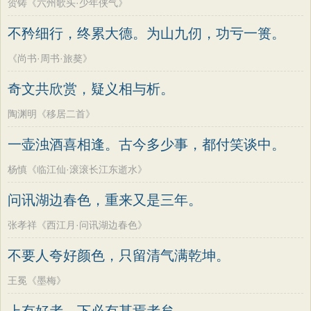
贺铸《六州歌头·少年侠气》
不矜细行，终累大德。为山九仞，功亏一篑。
《尚书·周书·旅獒》
奇文共欣赏，疑义相与析。
陶渊明《移居二首》
一壶浊酒喜相逢。古今多少事，都付笑谈中。
杨慎《临江仙·滚滚长江东逝水》
问讯湖边春色，重来又是三年。
张孝祥《西江月·问讯湖边春色》
不要人夸好颜色，只留清气满乾坤。
王冕《墨梅》