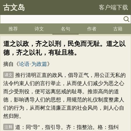
古文岛
客户端下载
推荐
诗文
名句
作者
古籍
道之以政，齐之以刑，民免而无耻。道之以
德，齐之以礼，有耻且格。
摘自《
论语·为政篇
》
推行清明正直的政风，倡导正气，用公正无私的
译文
法令约束人们的言行举止，从而使人们减少为恶之心
而少受刑役，便可远离惩戒的耻辱。推崇高尚的道
德，影响诱导人们的思想，用规范的礼仪制度整肃人
们的行为，从而树立清廉正直的社会风尚，则人心自
然归附。
道：同“导”，指引导。齐：指整治。格：指纠
注释