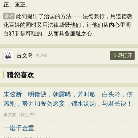
正、匡正。
此句提出了治国的方法——法德兼行，用道德教
赏析
化百姓的同时又用法律威慑他们，让他们从内心里明
白犯罪是可耻的，从而具备廉耻之心。
古文岛
立即打开
客户端
猜您喜欢
朱弦断，明镜缺，朝露晞，芳时歇，白头吟，伤
离别，努力加餐勿念妾，锦水汤汤，与君长诀！
卓文君《诀别书》
一诺千金重。