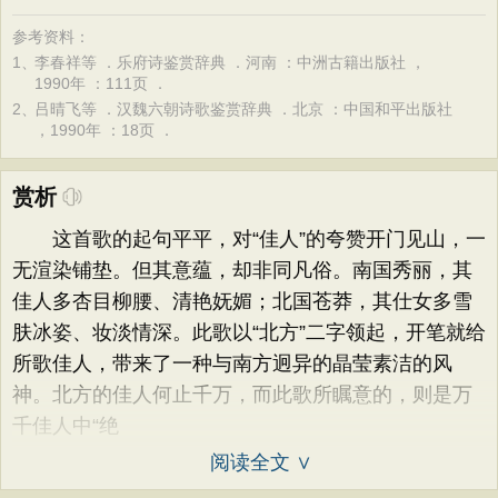
参考资料：
1、
李春祥等 ．乐府诗鉴赏辞典 ．河南 ：中洲古籍出版社 ，
1990年 ：111页 ．
2、
吕晴飞等 ．汉魏六朝诗歌鉴赏辞典 ．北京 ：中国和平出版社
，1990年 ：18页 ．
赏析
这首歌的起句平平，对“佳人”的夸赞开门见山，一
无渲染铺垫。但其意蕴，却非同凡俗。南国秀丽，其
佳人多杏目柳腰、清艳妩媚；北国苍莽，其仕女多雪
肤冰姿、妆淡情深。此歌以“北方”二字领起，开笔就给
所歌佳人，带来了一种与南方迥异的晶莹素洁的风
神。北方的佳人何止千万，而此歌所瞩意的，则是万
千佳人中“绝
阅读全文 ∨