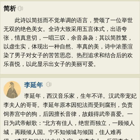
简析
此诗以简括而不觉单调的语言，赞颂了一位举世
无双的绝色美女。全诗大致采用五言体式，出语夸
张，情真意切，一唱三叹，余音袅袅；其以简胜繁，
以虚生实，体现出一种自然、率真的美，诗中浓墨渲
染了男子对女子的苦苦思恋、热烈追求和结合后的欢
乐喜悦，以此显示出女子的美丽可爱。
李延年
李延年，西汉音乐家，生年不详。汉武帝宠妃
李夫人的哥哥。李延年原本因犯法而受到腐刑，负责
饲养宫中的狗，后因擅长音律，故颇得武帝喜爱。一
日为武帝献歌：“北方有佳人，绝世而独立，一顾倾人
城，再顾倾人国。宁不知倾城与倾国，佳人难再