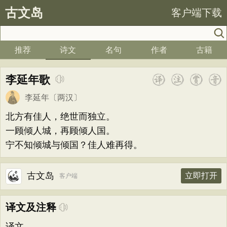
古文岛
客户端下载
推荐
诗文
名句
作者
古籍
李延年歌
李延年
〔两汉〕
北方有佳人，绝世而独立。
一顾倾人城，再顾倾人国。
宁不知倾城与倾国？佳人难再得。
古文岛
立即打开
客户端
译文及注释
译文