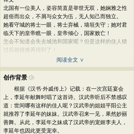
北国有一位美人，姿容简直是举世无双，她娴雅之性
超俗而出众，不屑与众女为伍，无人知己而独立。
她看守城的将士一眼，将士弃械，墙垣失守；她对君
临天下的皇帝瞧一眼，皇帝倾心，国家败亡！
怎会不知道会失去城池和国家呢？但是这样的佳人错
过后就很难再得到了！
阅读全文 ∨
创作背景
根据《汉书·外戚传上》记载：在一次宫廷宴会
上，李延年献舞时唱了这首诗。汉武帝听后不禁感叹
道：世间哪有这样的佳人呢？汉武帝的姐姐平阳公主
就推荐了李延年的妹妹。汉武帝召来一见，果然妙丽
善舞。从此，李延年之妹成了汉武帝的宠姬李夫人，
李延年也因此更受宠幸。