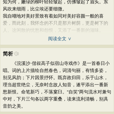
知为何，嫩绿的柳叶轻轻皱起，仿佛皱起了眉头。东
风吹来细雨，比尘埃还要细微。
我自嘲地对美好景致有着如同对美好容颜一般的喜
爱，而此刻，我怀念的不只是那片树荫，更是树下的
人。这闲散的忧愁和怨恨，又添了一番新的滋味。
阅读全文 ∨
简析
《浣溪沙·偕叔高子似宿山寺戏作》是一首春日小
唱。词的上片描绘自然春色，词清句丽，有情多姿，
别见风韵；下片因景抒怀。既弃政归田，乐于山水，
理当超世绝尘，无奈时念故人知音，遂平添出一番新
愁新恨。命笔新巧，不落窠臼。“自笑”两句流水对兼句
中对，下片三句各以两字重叠，读来流利清畅，别具
音韵之美。