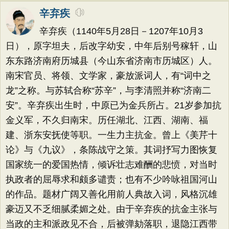
辛弃疾
辛弃疾（1140年5月28日－1207年10月3
日），原字坦夫，后改字幼安，中年后别号稼轩，山
东东路济南府历城县（今山东省济南市历城区）人。
南宋官员、将领、文学家，豪放派词人，有“词中之
龙”之称。与苏轼合称“苏辛”，与李清照并称“济南二
安”。辛弃疾出生时，中原已为金兵所占。21岁参加抗
金义军，不久归南宋。历任湖北、江西、湖南、福
建、浙东安抚使等职。一生力主抗金。曾上《美芹十
论》与《九议》，条陈战守之策。其词抒写力图恢复
国家统一的爱国热情，倾诉壮志难酬的悲愤，对当时
执政者的屈辱求和颇多谴责；也有不少吟咏祖国河山
的作品。题材广阔又善化用前人典故入词，风格沉雄
豪迈又不乏细腻柔媚之处。由于辛弃疾的抗金主张与
当政的主和派政见不合，后被弹劾落职，退隐江西带