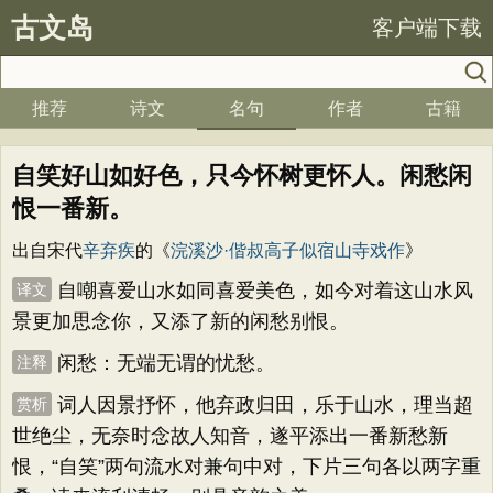
古文岛
客户端下载
推荐
诗文
名句
作者
古籍
自笑好山如好色，只今怀树更怀人。闲愁闲
恨一番新。
出自宋代
辛弃疾
的《
浣溪沙·偕叔高子似宿山寺戏作
》
自嘲喜爱山水如同喜爱美色，如今对着这山水风
译文
景更加思念你，又添了新的闲愁别恨。
闲愁：无端无谓的忧愁。
注释
词人因景抒怀，他弃政归田，乐于山水，理当超
赏析
世绝尘，无奈时念故人知音，遂平添出一番新愁新
恨，“自笑”两句流水对兼句中对，下片三句各以两字重