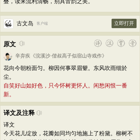
叠，读来流利清畅，别具音韵之美。
古文岛
立即打开
客户端
原文
辛弃疾
《
浣溪沙·偕叔高子似宿山寺戏作
》
花向今朝粉面匀。柳因何事翠眉颦。东风吹雨细於
尘。
自笑好山如好色，只今怀树更怀人。闲愁闲恨一番
新。
译文及注释
译文
今天花儿绽放，花瓣如同均匀地施上了粉黛。柳树不