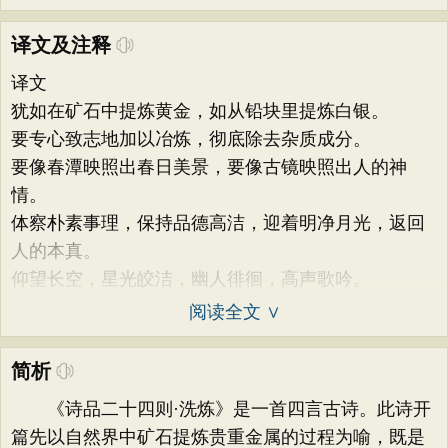
译文及注释
译文
犹如在矿石中提炼黄金，如从铅块里提炼白银。
要专心致志地加以冶炼，彻底除去杂质成分。
要像春潭映照出春日美景，要像古镜映照出人的神
情。
体察朴素事理，保持品德高洁，迎着明净月光，返回
人的本真。
仰望长空，星光皎洁，幽人徘徊，高声歌吟。
阅读全文 ∨
简析
《诗品二十四则·洗炼》是一首四言古诗。此诗开
篇先以自然界中矿石提炼贵重金属的过程为喻，既是