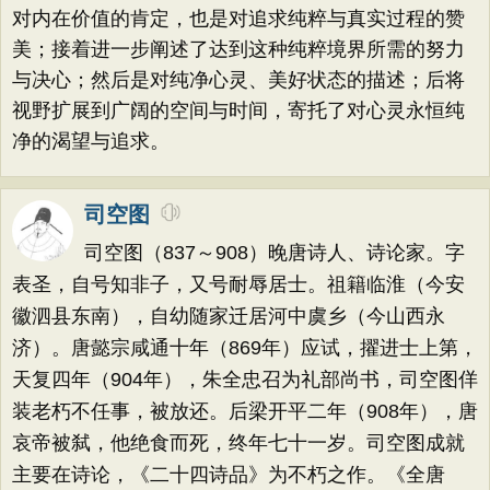
对内在价值的肯定，也是对追求纯粹与真实过程的赞
美；接着进一步阐述了达到这种纯粹境界所需的努力
与决心；然后是对纯净心灵、美好状态的描述；后将
视野扩展到广阔的空间与时间，寄托了对心灵永恒纯
净的渴望与追求。
司空图
司空图（837～908）晚唐诗人、诗论家。字
表圣，自号知非子，又号耐辱居士。祖籍临淮（今安
徽泗县东南），自幼随家迁居河中虞乡（今山西永
济）。唐懿宗咸通十年（869年）应试，擢进士上第，
天复四年（904年），朱全忠召为礼部尚书，司空图佯
装老朽不任事，被放还。后梁开平二年（908年），唐
哀帝被弑，他绝食而死，终年七十一岁。司空图成就
主要在诗论，《二十四诗品》为不朽之作。《全唐