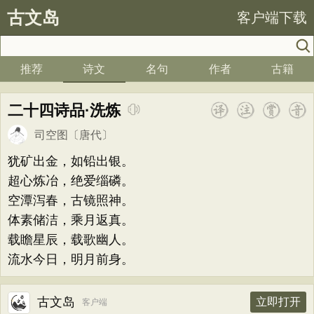
古文岛
客户端下载
推荐
诗文
名句
作者
古籍
二十四诗品·洗炼
司空图
〔唐代〕
犹矿出金，如铅出银。
超心炼冶，绝爱缁磷。
空潭泻春，古镜照神。
体素储洁，乘月返真。
载瞻星辰，载歌幽人。
流水今日，明月前身。
古文岛
立即打开
客户端