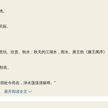
艳。
天际。
赏玩、欣赏。秋水：秋天的江湖水，雨水。唐王勃《滕王阁序》
别名。
宿处今尚在，渌水荡漾清猿啼。”
展开阅读全文