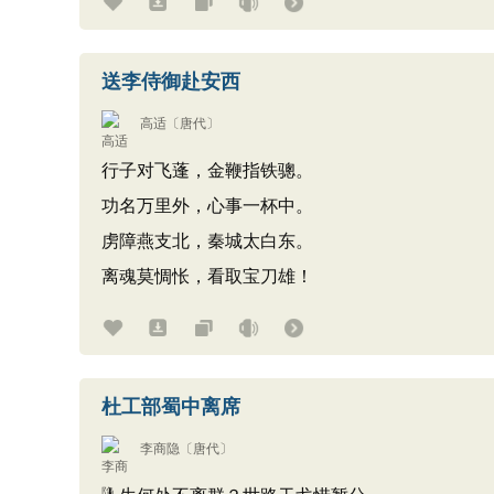
送李侍御赴安西
高适
〔唐代〕
行子对飞蓬，金鞭指铁骢。
功名万里外，心事一杯中。
虏障燕支北，秦城太白东。
离魂莫惆怅，看取宝刀雄！
杜工部蜀中离席
李商隐
〔唐代〕