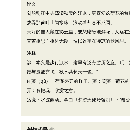
译文
划船到江中去荡漾秋天的江水，更喜爱这荷花的鲜
拨弄那荷叶上为水珠，滚动着却总不成圆。
美好的佳人藏在彩云里，要想赠给她鲜花，又远在
苦苦相思而相见无期，惆怅遥望在凄凉的秋风里。
注释
涉：本义是步行渡水，这里有泛舟游历之意。玩：
霞与孤鹜齐飞，秋水共长天一色。”
红蕖（qú）：荷花盛开的样子。蕖：芙蕖，荷花的
弄：有把玩、欣赏之意。
荡漾：水波微动。李白《梦游天姥吟留别》：“谢公