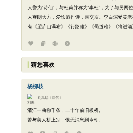
人誉为“诗仙”，与杜甫并称为“李杜”，为了与另两
人爽朗大方，爱饮酒作诗，喜交友。李白深受黄老
有《望庐山瀑布》《行路难》《蜀道难》《将进酒
猜您喜欢
杨柳枝
刘禹锡
〔唐代〕
清江一曲柳千条，二十年前旧板桥。
曾与美人桥上别，恨无消息到今朝。