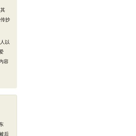
弄其
于传抄
给人以
爱
内容
东
被后