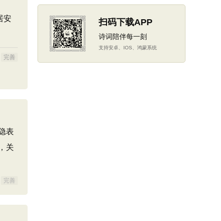
居安
扫码下载APP
诗词陪伴每一刻
支持安卓、IOS、鸿蒙系统
完善
隐表
，关
完善