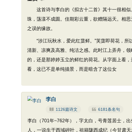
这首诗与李白的《拟古十二首》其十一很相似。
珠，荡漾不成圆。佳期彩云重，欲赠隔远天。相思
之误的缘故。
“涉江玩秋水，爱此红蕖鲜。”芙蕖即荷花，所以
清新、凉爽及高雅、纯洁之感。此时江上弄舟，领
的，还是那婷婷玉立的鲜红的荷花。从字面上看，
看，这已不是单纯描景，而是暗含了这位女
李白
1126篇诗文
6181条名句
李白（701年~762年），字太白，号青莲居士
人，一说生于西域碎叶，祖籍陇西成纪（今甘肃天