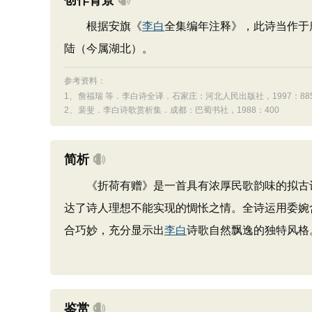
创作背景
根据安旗《
李白
全集编年注释》，此诗当作于
陆（今属湖北）。
参考资料：
1、
詹福瑞 等．李白诗全译．石家庄：河北人民出版社，1997：885-
2、
裴斐．李白诗歌赏析集．成都：巴蜀书社，1988：400
简析
《折荷有赠》是一首具有浓厚民歌韵味的拟古诗
达了诗人理想不能实现的惆怅之情。全诗运用委婉
合巧妙，充分显示出
李白
诗歌自然飘逸的独特风格
鉴赏