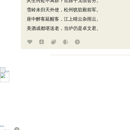
人生何处不离群？世路干戈惜暂分。
雪岭未归天外使，松州犹驻殿前军。
座中醉客延醒客，江上晴云杂雨云。
美酒成都堪送老，当垆仍是卓文君。