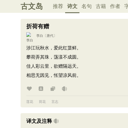
古文岛
推荐
诗文
名句
古籍
作者
折荷有赠
李白
〔唐代〕
涉江玩秋水，爱此红蕖鲜。
攀荷弄其珠，荡漾不成圆。
佳人彩云里，欲赠隔远天。
相思无因见，怅望凉风前。
莲花
荷花
言志
译文及注释