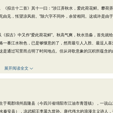
《拟古十二首》其十一曰：“涉江弄秋水，爱此荷花鲜。攀荷
无由见，怅望凉风前。”除六字不同外，余皆相同。这或许是由
《拟古》中又作“爱此荷花鲜”。秋高气爽，秋水浩淼，首先就
略一番江水秋色，已是够惬意的了，然而最引人入胜、最逗人喜
这是通过写景而点明了时间地点。但从诗歌意象的沉积所蕴含的
展开阅读全文
，出生于蜀郡绵州昌隆县（今四川省绵阳市江油市青莲镇），一说山
水秦安县），凉武昭王李暠九世孙。唐代伟大的浪漫主义诗人，