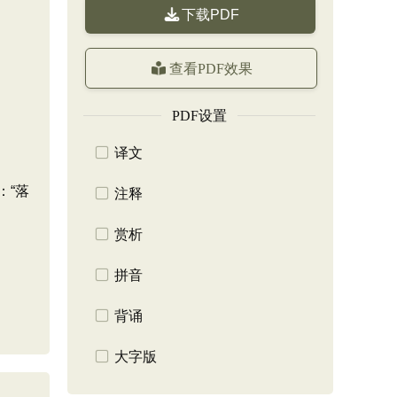
下载PDF
查看PDF效果
PDF设置
译文
：“落
注释
赏析
拼音
背诵
大字版