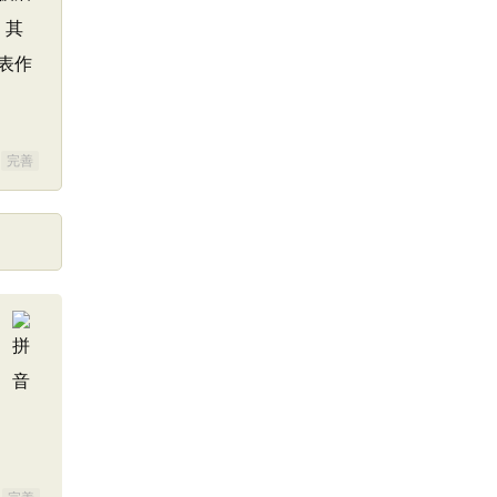
。其
表作
完善