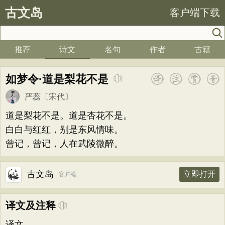
古文岛
客户端下载
推荐
诗文
名句
作者
古籍
如梦令·道是梨花不是
严蕊
〔宋代〕
道是梨花不是。道是杏花不是。
白白与红红，别是东风情味。
曾记，曾记，人在武陵微醉。
古文岛
立即打开
客户端
译文及注释
译文