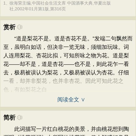
1、
徐海荣主编,中国社会生活文库 中国酒事大典,华夏出版
社,2002年01月第1版,第316页
赏析
“道是梨花不是。道是杏花不是。”发端二句飘然而
至，虽明白如话，但决非一览无味，须细加玩味。词
人连用梨花、杏花比拟，可知所咏之物为花。道是梨
花——却不是，道是杏花——也不是，则此花乍一看
去，极易被误认为梨花，又极易被误认为杏花。仔细
一看，却并非梨花，也并非杏花。因此可知此花之
色，有如梨花之白
阅读全文 ∨
简析
此词描写一片红白桃花的美景，并由桃花想到陶