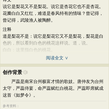
说它是梨花又不是梨花。说它是杏花它也不是杏花。
花瓣白白又红红，难道是春风特有的情味？曾记得，
曾记得，武陵渔人被陶醉。
注释
道是梨花不是：说它是梨花它又不是梨花，梨花是白
色的，所以看到白色的桃花这样说。道，说。
白白：这里指白色的桃花。
阅读全文 ∨
创作背景
严蕊是南宋台州极富才情的歌妓。唐仲友为台州
太守，严蕊侍宴，命严蕊赋红白桃花。严蕊即席赋成
这首《如梦令》。
参考资料：