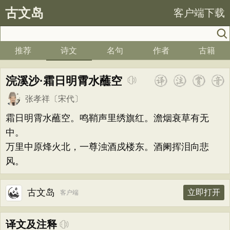
古文岛
客户端下载
推荐
诗文
名句
作者
古籍
浣溪沙·霜日明霄水蘸空
张孝祥
〔宋代〕
霜日明霄水蘸空。鸣鞘声里绣旗红。澹烟衰草有无
中。
万里中原烽火北，一尊浊酒戍楼东。酒阑挥泪向悲
风。
古文岛
立即打开
客户端
译文及注释