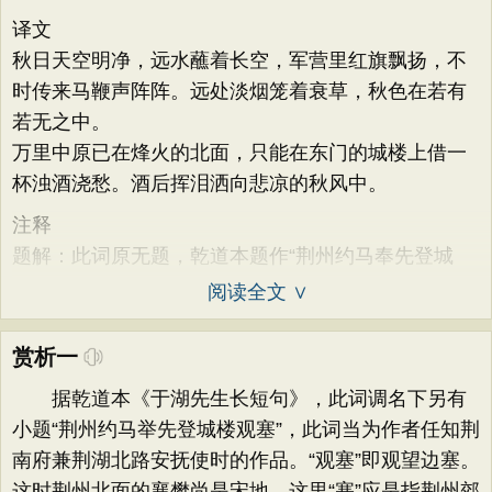
译文
秋日天空明净，远水蘸着长空，军营里红旗飘扬，不
时传来马鞭声阵阵。远处淡烟笼着衰草，秋色在若有
若无之中。
万里中原已在烽火的北面，只能在东门的城楼上借一
杯浊酒浇愁。酒后挥泪洒向悲凉的秋风中。
注释
题解：此词原无题，乾道本题作“荆州约马奉先登城
阅读全文 ∨
赏析一
据乾道本《于湖先生长短句》，此词调名下另有
小题“荆州约马举先登城楼观塞”，此词当为作者任知荆
南府兼荆湖北路安抚使时的作品。“观塞”即观望边塞。
这时荆州北面的襄樊尚是宋地，这里“塞”应是指荆州郊