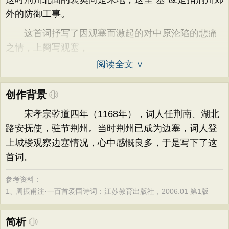
外的防御工事。
这首词抒写了因观塞而激起的对中原沦陷的悲痛
之情，上阕写观塞，
阅读全文 ∨
创作背景
宋孝宗乾道四年（1168年），词人任荆南、湖北
路安抚使，驻节荆州。当时荆州已成为边塞，词人登
上城楼观察边塞情况，心中感慨良多，于是写下了这
首词。
参考资料：
1、
周振甫注·一百首爱国诗词：江苏教育出版社，2006.01 第1版
简析