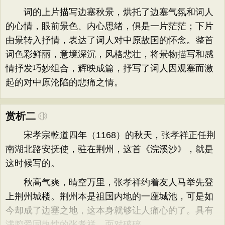
词的上片描写边塞秋景，烘托了边塞气氛和词人
的心情，眼前景色、内心思绪，俱是一片茫茫；下片
由景转入抒情，表达了词人对中原故国的怀念。整首
词色彩鲜丽，意境深沉，风格悲壮，将景物描写和感
情抒发巧妙组合，辉映成篇，抒写了词人因观塞而激
起的对中原沦陷的悲痛之情。
赏析二
宋孝宗乾道四年（1168）的秋天，张孝祥正任荆
南湖北路安抚使，驻在荆州，这首《浣溪沙》，就是
这时候写的。
秋高气爽，晴空万里，张孝祥约着友人马举先登
上荆州城楼。荆州本是祖国内地的一座城池，可是如
今却成了边塞之地，这本身就够让人痛心的了。具有
满腔爱国热忱的张孝祥，面对破碎