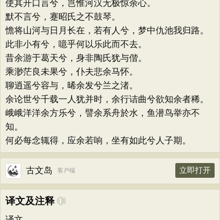
使其开口言兮，岂惟河汉无极惊余心。
默不言兮，蹇昭氏之不鼓琴。
憺将山河与日月长在，若有人兮，梦中仇池我归路。
此非小有兮，噫乎何以乐此而不去。
昔余游于葛天兮，身非陶氏犹与偕。
乘渺茫良未果兮，仆夫悲余马怀。
聊逍遥兮容与，晞余发兮兰之渚。
余论世兮千载一人犹并时，余行诘曲兮欲知余者稀。
峨峨洋洋余方乐兮，譬余系舟於水，鱼潜鸟举亦不
知。
何必每念辄得，应余若响，坐有如此兮人子期。
古文岛
立即打开
客户端
译文及注释
译文