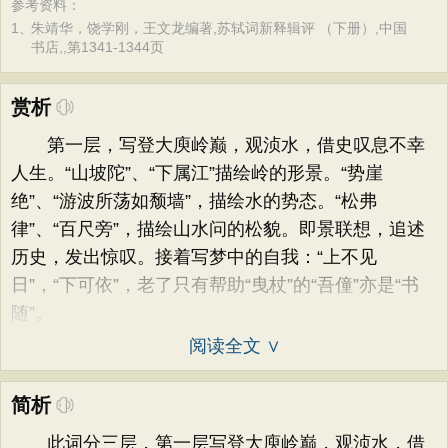
参考资料：
1、
朱靖华，饶学刚，王文龙编著,苏轼词新释辑评 （下册）,中国
书店,,第1341-1344页
赏析
第一层，写登大庾岭巅，观浈水，借史叹息不幸
人生。“山坡陀”、“下属江”描绘岭的形景。“势崖
绝”、“游波所荡如颓墙”，描绘水的势态。“松弗
律”、“百尺旁”，描绘山水问的松貌。即景联想，追述
历史，发出惊叹。接着写梦中的自我：“上不见
日”，“下可依”，老了只有帮助“曳杖”的“吾僮”亦是“书
随”。
阅读全文 ∨
简析
此词分三层，第一层写登大庾岭巅，观浈水，借