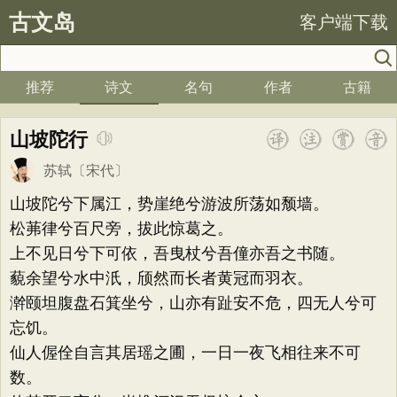
古文岛
客户端下载
推荐
诗文
名句
作者
古籍
山坡陀行
苏轼
〔宋代〕
山坡陀兮下属江，势崖绝兮游波所荡如颓墙。
松茀律兮百尺旁，拔此惊葛之。
上不见日兮下可依，吾曳杖兮吾僮亦吾之书随。
藐余望兮水中汦，颀然而长者黄冠而羽衣。
澣颐坦腹盘石箕坐兮，山亦有趾安不危，四无人兮可
忘饥。
仙人偓佺自言其居瑶之圃，一日一夜飞相往来不可
数。