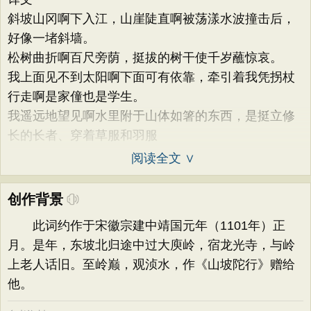
斜坡山冈啊下入江，山崖陡直啊被荡漾水波撞击后，
好像一堵斜墙。
松树曲折啊百尺旁荫，挺拔的树干使千岁蘸惊哀。
我上面见不到太阳啊下面可有依靠，牵引着我凭拐杖
行走啊是家僮也是学生。
我遥远地望见啊水里附于山体如箸的东西，是挺立修
长的长者、穿着草服和羽服
阅读全文 ∨
创作背景
此词约作于宋徽宗建中靖国元年（1101年）正
月。是年，东坡北归途中过大庾岭，宿龙光寺，与岭
上老人话旧。至岭巅，观浈水，作《山坡陀行》赠给
他。