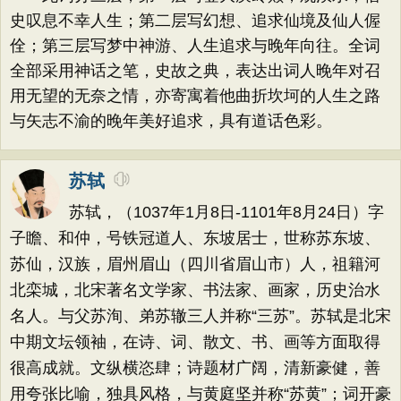
史叹息不幸人生；第二层写幻想、追求仙境及仙人偓
佺；第三层写梦中神游、人生追求与晚年向往。全词
全部采用神话之笔，史故之典，表达出词人晚年对召
用无望的无奈之情，亦寄寓着他曲折坎坷的人生之路
与矢志不渝的晚年美好追求，具有道话色彩。
苏轼
苏轼，（1037年1月8日-1101年8月24日）字
子瞻、和仲，号铁冠道人、东坡居士，世称苏东坡、
苏仙，汉族，眉州眉山（四川省眉山市）人，祖籍河
北栾城，北宋著名文学家、书法家、画家，历史治水
名人。与父苏洵、弟苏辙三人并称“三苏”。苏轼是北宋
中期文坛领袖，在诗、词、散文、书、画等方面取得
很高成就。文纵横恣肆；诗题材广阔，清新豪健，善
用夸张比喻，独具风格，与黄庭坚并称“苏黄”；词开豪