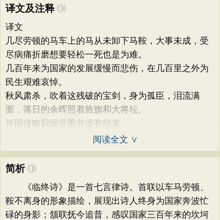
译文及注释
译文
几尽劳顿的马车上的马从未卸下马鞍，大事未成，受
尽病痛折磨想要轻松一死也是为难。
几百年来为国家的发展缓慢而悲伤，在几百里之外为
民生艰难哀悼。
秋风肃杀，吹着这残破的宝剑，身为孤臣，泪流满
面，落日的余晖照着旌旗和大将坛。
外国侵略我国意图并没有结束，
阅读全文 ∨
简析
《临终诗》是一首七言律诗。首联以车马劳顿、
鞍不离身的形象描绘，展现出诗人终身为国家奔波忙
碌的身影；颔联抚今追昔，感叹国家三百年来的坎坷