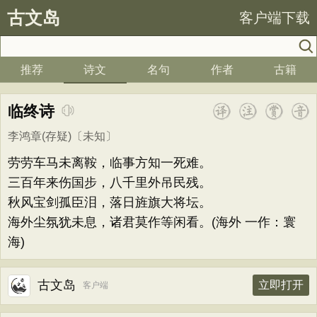
古文岛
客户端下载
推荐
诗文
名句
作者
古籍
临终诗
李鸿章(存疑)
〔未知〕
劳劳车马未离鞍，临事方知一死难。
三百年来伤国步，八千里外吊民残。
秋风宝剑孤臣泪，落日旌旗大将坛。
海外尘氛犹未息，诸君莫作等闲看。(海外 一作：寰
海)
古文岛
立即打开
客户端