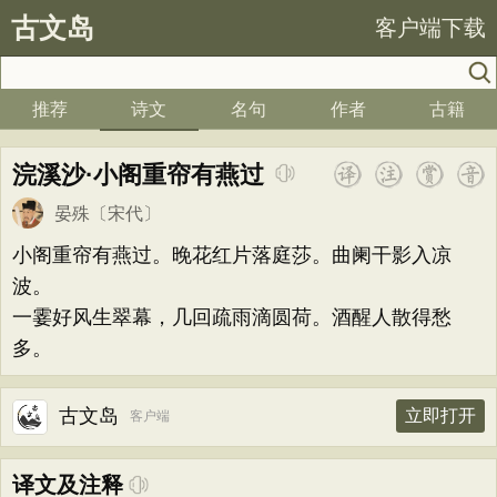
古文岛
客户端下载
推荐
诗文
名句
作者
古籍
浣溪沙·小阁重帘有燕过
晏殊
〔宋代〕
小阁重帘有燕过。晚花红片落庭莎。曲阑干影入凉
波。
一霎好风生翠幕，几回疏雨滴圆荷。酒醒人散得愁
多。
古文岛
立即打开
客户端
译文及注释