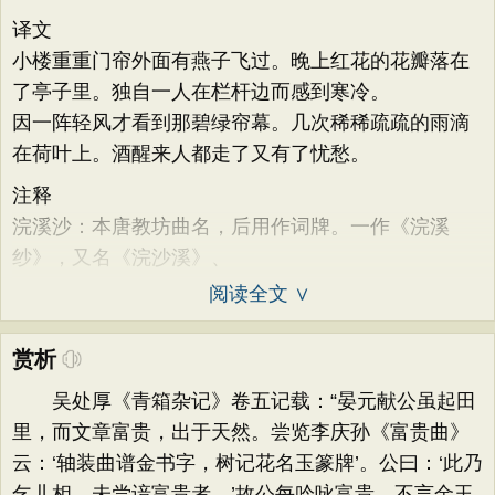
译文
小楼重重门帘外面有燕子飞过。晚上红花的花瓣落在
了亭子里。独自一人在栏杆边而感到寒冷。
因一阵轻风才看到那碧绿帘幕。几次稀稀疏疏的雨滴
在荷叶上。酒醒来人都走了又有了忧愁。
注释
浣溪沙：本唐教坊曲名，后用作词牌。一作《浣溪
纱》，又名《浣沙溪》、
阅读全文 ∨
赏析
吴处厚《青箱杂记》卷五记载：“晏元献公虽起田
里，而文章富贵，出于天然。尝览李庆孙《富贵曲》
云：‘轴装曲谱金书字，树记花名玉篆牌’。公曰：‘此乃
乞儿相，未尝谙富贵者。’故公每吟咏富贵，不言金玉