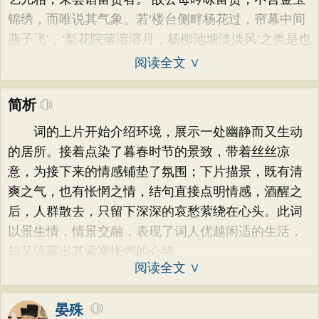
锦绣，而唯说其气象。若‘楼台侧畔杨花过，帘幕中间
燕子飞’，‘梨花院落溶溶月，杨柳池塘淡淡风’之类是也
阅读全文 ∨
简析
词的上片开始介绍环境，展示一处幽静而又生动
的居所。接着点染了暮春时节的景致，带着丝丝凉
意，为接下来的情感铺垫了氛围；下片描景，既有清
爽之气，也有怅惘之情，结句直接点明情感，酒醒之
后，人群散去，只留下深深的哀愁萦绕在心头。此词
以景生情，情景交融，表现了词人优越闲适的生活，
却又流露出其索寞怅惘的心绪
阅读全文 ∨
晏殊