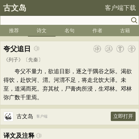
古文岛
客户端下载
推荐
诗文
名句
作者
古籍
夸父追日
《列子》
〔先秦〕
夸父不量力，欲追日影，逐之于隅谷之际。渴欲
得饮，赴饮河、渭。河渭不足，将走北饮大泽。未
至，道渴而死。弃其杖，尸膏肉所浸，生邓林。邓林
弥广数千里焉。
古文岛
立即打开
客户端
译文及注释