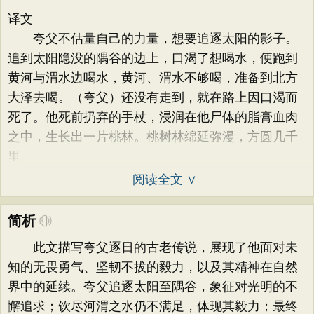
译文
夸父不估量自己的力量，想要追逐太阳的影子。
追到太阳隐没的隅谷的边上，口渴了想喝水，便跑到
黄河与渭水边喝水，黄河、渭水不够喝，准备到北方
大泽去喝。（夸父）还没有走到，就在路上因口渴而
死了。他死前扔弃的手杖，浸润在他尸体的脂膏血肉
之中，生长出一片桃林。桃树林绵延弥漫，方圆几千
里
阅读全文 ∨
简析
此文描写夸父逐日的古老传说，展现了他面对未
知的无畏勇气、坚韧不拔的毅力，以及其精神在自然
界中的延续。夸父追逐太阳至隅谷，象征对光明的不
懈追求；饮尽河渭之水仍不满足，体现其毅力；最终