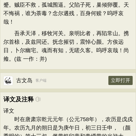
蹙。贼臣不救，孤城围逼。父陷子死，巢倾卵覆。天
不悔祸，谁为荼毒？念尔遘残，百身何赎？呜呼哀
哉！
吾承天泽，移牧河关。泉明比者，再陷常山。携
尔首榇，及兹同还。抚念摧切，震悼心颜。方俟远
日，卜尔幽宅。魂而有知，无嗟久客。呜呼哀哉！尚
飨。(兹 一作：并)
古文岛
立即打开
客户端
译文及注释
译文
时在唐肃宗乾元元年（公元758年），农历是戊戌
年。农历九月的朔日是为庚午日，初三日壬申， （颜