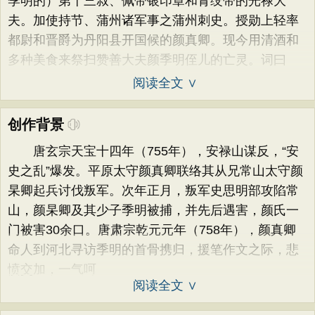
季明的）第十三叔、佩带银印章和青绶带的光禄大
夫。加使持节、蒲州诸军事之蒲州刺史。授勋上轻率
都尉和晋爵为丹阳县开国候的颜真卿。现今用清酒和
多种美食来祭扫赞善大夫颜季明侄儿的亡灵。词曰
阅读全文 ∨
创作背景
唐玄宗天宝十四年（755年），安禄山谋反，“安
史之乱”爆发。平原太守颜真卿联络其从兄常山太守颜
杲卿起兵讨伐叛军。次年正月，叛军史思明部攻陷常
山，颜杲卿及其少子季明被捕，并先后遇害，颜氏一
门被害30余口。唐肃宗乾元元年（758年），颜真卿
命人到河北寻访季明的首骨携归，援笔作文之际，悲
愤交加，一气呵
阅读全文 ∨