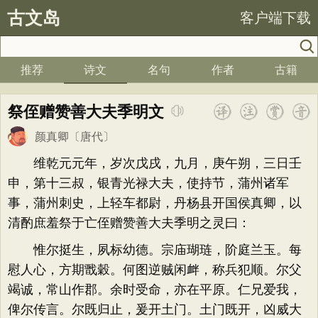
古文岛
客户端下载
推荐
诗文
名句
作者
古籍
祭侄赠赞善大夫季明文
颜真卿
〔唐代〕
维乾元元年，岁次戊戌，九月，庚午朔，三日壬
申，第十三叔，银青光禄大夫，使持节，蒲州诸军
事，蒲州刺史，上轻车都尉，丹杨县开国侯真卿，以
清酌庶羞祭于亡侄赠赞善大夫季明之灵曰：
惟尔挺生，夙标幼德。宗庙瑚琏，阶庭兰玉。每
慰人心，方期戬穀。何图逆贼闲衅，称兵犯顺。尔父
竭诚，常山作郡。余时受命，亦在平原。仁兄爱我，
俾尔传言。尔既归止，爰开土门。土门既开，凶威大