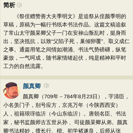
简析
《祭侄赠赞善大夫季明文》是追祭从侄颜季明的
草稿，原稿为一幅行书纸本书法作品。这篇文稿追叙
了常山太守颜杲卿父子一门在安禄山叛乱时，挺身而
出，坚决抵抗，以致“父陷子死，巢倾卵覆”、取义成仁
之事。通篇用笔之间情如潮涌、书法气势磅礴，纵笔
豪放，一气呵成，随书家情绪起伏，纯是精神和平时
工力的自然流露。
颜真卿
颜真卿（709年－784年8月23日），字清臣，
小名羡门子，别号应方，京兆万年（今陕西西安）
人，祖籍琅玡临沂（今山东临沂）。唐朝名臣、书法
家，秘书监颜师古五世从孙 、司徒颜杲卿从弟。颜真
卿书法精妙，擅长行、楷。初学褚遂良，后师从张