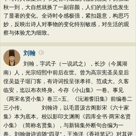
秋一到，大自然就换了一副容颜，人们的生活也发生
了显著的变化。全诗时令感极强，紧扣题意，构思巧
妙，反映出诗人对事物的变化特别敏感，对生活的观
察与体验尤为细致。
刘翰
刘翰，字武子（一说武之），长沙（今属湖
南）人，光宗绍熙中前后在世。曾为高宗宪圣吴皇后
侄吴益子琚门客，有诗词投呈张孝祥、范成大。久客
临安，迄以布衣终身。今存《小山集》一卷。事见
《两宋名贤小集》卷三○五、《沅湘耆旧集》前编卷二
三小传。 刘翰诗，以毛晋汲古阁影宋《六十家
集》本为底本。校以影印文渊阁《四库全书·两宋名贤
小集》（简称名贤集），与新辑集外断句合编为一
卷。刘翰做诗追随“四灵”，王渔洋《香祖笔记》对其评