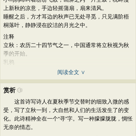
上新秋的凉意，手边轻摇蒲扇，扇来清风。
睡醒之后，方才耳边的秋声已无处寻觅，只见满阶梧
桐落叶，静静浸在皎洁的月光之中。
注释
立秋：农历二十四节气之一，中国通常将立秋视为秋
季的开始。
乳鸦
阅读全文 ∨
赏析
这首诗写诗人在夏秋季节交替时的细致入微的感
受，写了立秋一到，大自然和人们的生活发生了的变
化。此诗精神全在一个“寻”字。写一种朦朦胧胧，惆怅
无奈的情态。