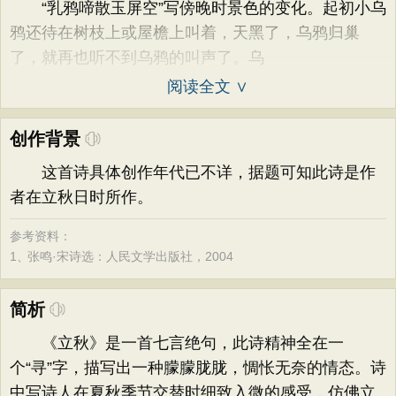
“乳鸦啼散玉屏空”写傍晚时景色的变化。起初小乌
鸦还待在树枝上或屋檐上叫着，天黑了，乌鸦归巢
了，就再也听不到乌鸦的叫声了。乌
阅读全文 ∨
创作背景
这首诗具体创作年代已不详，据题可知此诗是作
者在立秋日时所作。
参考资料：
1、
张鸣·宋诗选：人民文学出版社，2004
简析
《立秋》是一首七言绝句，此诗精神全在一
个“寻”字，描写出一种朦朦胧胧，惆怅无奈的情态。诗
中写诗人在夏秋季节交替时细致入微的感受，仿佛立