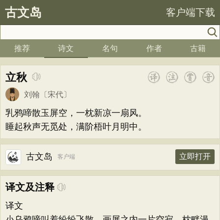
古文岛
客户端下载
推荐
诗文
名句
作者
古籍
立秋
刘翰
〔宋代〕
乳鸦啼散玉屏空，一枕新凉一扇风。
睡起秋声无觅处，满阶梧叶月明中。
古文岛
立即打开
客户端
译文及注释
译文
小乌鸦啼叫着纷纷飞散，画屏之内一片空寂，枕畔漫