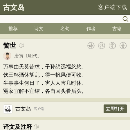
古文岛
客户端下载
推荐
诗文
名句
作者
古籍
警世
唐寅
〔明代〕
万事由天莫苦求，子孙绵远福悠悠。
饮三杯酒休胡乱，得一帆风便可收。
生事事生何日了，害人人害几时休。
冤家宜解不宜结，各自回头看后头。
古文岛
立即打开
客户端
译文及注释