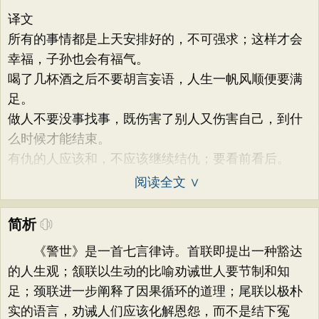
译文
所有的事情都是上天安排好的，不可强求；这样才会
幸福，子孙也会有福气。
喝了几杯酒之后不要胡言妄语，人生一帆风顺便要满
足。
做人不要没事找事，既伤害了别人又伤害自己，到什
么时候才能结束。
有仇的人应该和，不应该继续结仇；要看前看后。
阅读全文 ∨
简析
《警世》是一首七言律诗。首联即提出一种豁达
的人生观；颔联以生动的比喻劝诫世人要节制和知
足；颈联进一步阐释了因果循环的道理；尾联以极朴
实的语言，劝诫人们应该化解恩怨，而不是结下冤