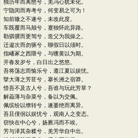
独历年而离愍兮，羌冯心犹未化。
宁隐闵而寿考兮，何变易之可为！
知前辙之不遂兮，未改此度。
车既覆而马颠兮，蹇独怀此异路。
勒骐骥而更驾兮，造父为我操之。
迁逡次而勿驱兮，聊假日以须时。
指嶓冢之西隈兮，与曛黄以为期。
开春发岁兮，白日出之悠悠。
吾将荡志而愉乐兮，遵江夏以娱忧。
擥大薄之芳茝兮，搴长洲之宿莽。
惜吾不及古人兮，吾谁与玩此芳草？
解萹薄与杂菜兮，备以为交佩。
佩缤纷以缭转兮，遂萎绝而离异。
吾且儃佪以娱忧兮，观南人之变态。
窃快在中心兮，扬厥冯而不竢。
芳与泽其杂糅兮，羌芳华自中出。