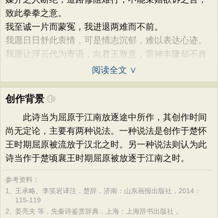
致此拳拳之意。
我至诚一片而蒙冤，我进退两难而不前。
我愿日日舒此衷情，可是情志沉郁，难以表达心迹。
我愿让浮云代为寄语，向君王致意，雷神丰隆却不肯
阅读全文 ∨
创作背景
此诗当为屈原于江南放逐途中所作，其创作时间
尚无定论，主要有两种说法。一种说法是创作于楚怀
王时期屈原被流放于汉北之时。另一种说法则认为此
诗当作于楚顷襄王时期屈原被放逐于江南之时。
参考资料：
1、
王承略、李笑岩译注．楚辞．济南：山东画报出版社，2014：
115-119
2、
姜亮夫 等．先秦诗鉴赏辞典．上海：上海辞书出版社，