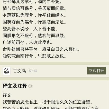
纷郁郁其远承兮，满内而外扬。
情与质信可保兮，羌居蔽而闻章。
令薜荔以为理兮，惮举趾而缘木。
因芙蓉而为媒兮，惮褰裳而濡足。
登高吾不说兮，入下吾不能。
固朕形之不服兮，然容与而狐疑。
广遂前画兮，未改此度也。
命则处幽吾将罢兮，愿及白日之未暮也。
独茕茕而南行兮，思彭咸之故也。
古文岛
立即打开
客户端
译文及注释
译文
我苦苦的思念君王，揩干眼泪久久的伫立凝望。
媒介之人断绝，道路修阻难行，不能束赠欲诉之言，