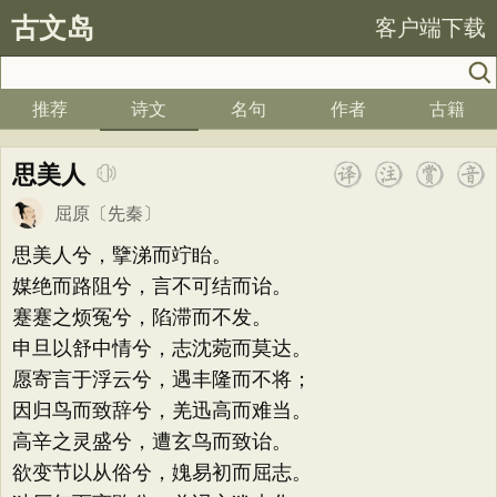
古文岛
客户端下载
推荐
诗文
名句
作者
古籍
思美人
屈原
〔先秦〕
思美人兮，擥涕而竚眙。
媒绝而路阻兮，言不可结而诒。
蹇蹇之烦冤兮，陷滞而不发。
申旦以舒中情兮，志沈菀而莫达。
愿寄言于浮云兮，遇丰隆而不将；
因归鸟而致辞兮，羌迅高而难当。
高辛之灵盛兮，遭玄鸟而致诒。
欲变节以从俗兮，媿易初而屈志。