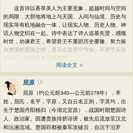
这首诗以香草美人为主要意象，超越时间与空间
的局限，大胆地将地上与天国、人间与仙境、历史与
现实等有机地融合一体，让现实人物、历史人物、神
话人物交织在一起。诗中表达了诗人追慕先贤，感慨
时世，劝谏君王，希望君王不重蹈历史覆辙、努力振
兴楚国的爱国之情；显示出其坚守节操、不变节从俗
的决心；他的基本立场是思
阅读全文 ∨
屈原
屈原（约公元前340—公元前278年），芈
姓，屈氏，名平，字原，又自云名正则，字灵均，出
生于楚国丹阳秭归（今湖北宜昌），战国时期楚国诗
人、政治家。因遭贵族排挤诽谤，被先后流放至汉北
和沅湘流域。楚国郢都被秦军攻破后，自沉于汨罗