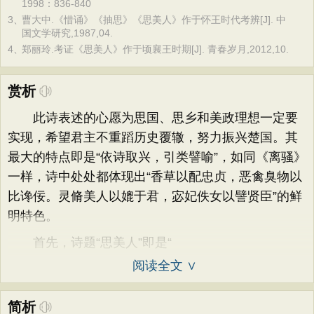
1998：836-840
3、
曹大中.《惜诵》《抽思》《思美人》作于怀王时代考辨[J]. 中
国文学研究,1987,04.
4、
郑丽玲.考证《思美人》作于顷襄王时期[J]. 青春岁月,2012,10.
赏析
此诗表述的心愿为思国、思乡和美政理想一定要
实现，希望君主不重蹈历史覆辙，努力振兴楚国。其
最大的特点即是“依诗取兴，引类譬喻”，如同《离骚》
一样，诗中处处都体现出“香草以配忠贞，恶禽臭物以
比谗佞。灵脩美人以媲于君，宓妃佚女以譬贤臣”的鲜
明特色。
首先，诗题“思美人”即是“
阅读全文 ∨
简析