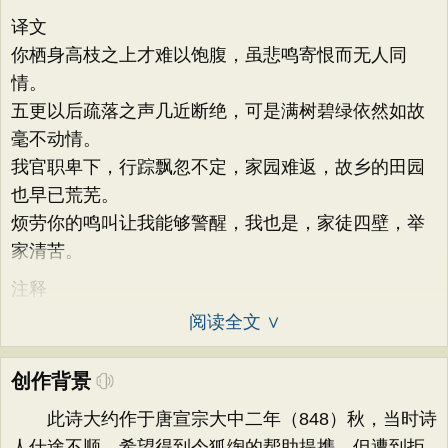
译文
你栖身高枝之上才难以饱腹，虽悲鸣寄恨而无人同
情。
五更以后疏落之声几近断绝，可是满树碧绿依然如故
毫不动情。
我官职卑下，行踪飘忽不定，家园难返，故乡的田园
也早已荒芜。
烦劳你的鸣叫让我能够警醒，我也是，家徒四壁，举
家清苦。
注释
阅读全文 ∨
创作背景
此诗大约作于唐宣宗大中二年（848）秋，当时诗
人仕途不顺，希望得到令狐绹的帮助提携，但遭到拒