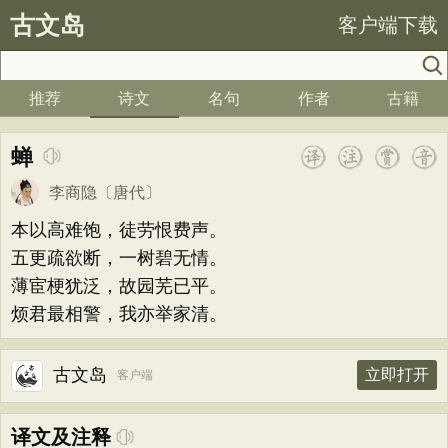
古文岛
客户端下载
推荐
诗文
名句
作者
古籍
蝉
李商隐
〔唐代〕
本以高难饱，徒劳恨费声。
五更疏欲断，一树碧无情。
薄宦梗犹泛，故园芜已平。
烦君最相警，我亦举家清。
古文岛
立即打开
客户端
译文及注释