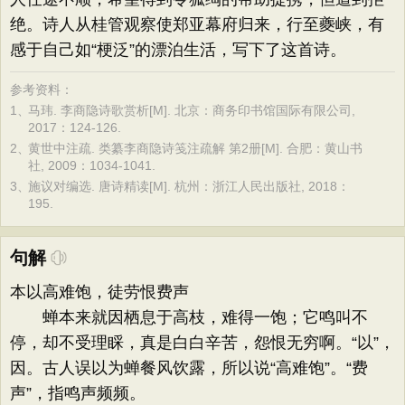
绝。诗人从桂管观察使郑亚幕府归来，行至夔峡，有
感于自己如“梗泛”的漂泊生活，写下了这首诗。
参考资料：
1、
马玮. 李商隐诗歌赏析[M]. 北京：商务印书馆国际有限公司,
2017：124-126.
2、
黄世中注疏. 类纂李商隐诗笺注疏解 第2册[M]. 合肥：黄山书
社, 2009：1034-1041.
3、
施议对编选. 唐诗精读[M]. 杭州：浙江人民出版社, 2018：
195.
句解
本以高难饱，徒劳恨费声
蝉本来就因栖息于高枝，难得一饱；它鸣叫不
停，却不受理睬，真是白白辛苦，怨恨无穷啊。“以”，
因。古人误以为蝉餐风饮露，所以说“高难饱”。“费
声”，指鸣声频频。