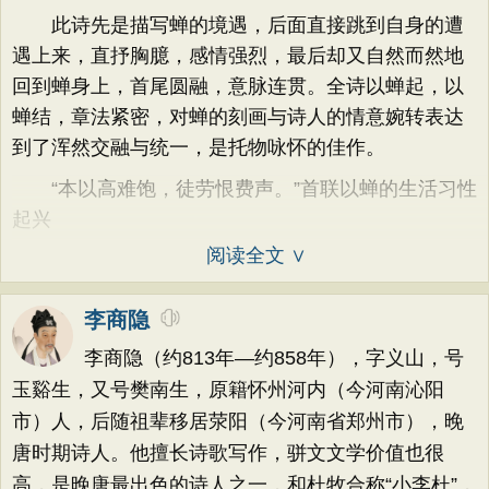
此诗先是描写蝉的境遇，后面直接跳到自身的遭
遇上来，直抒胸臆，感情强烈，最后却又自然而然地
回到蝉身上，首尾圆融，意脉连贯。全诗以蝉起，以
蝉结，章法紧密，对蝉的刻画与诗人的情意婉转表达
到了浑然交融与统一，是托物咏怀的佳作。
“本以高难饱，徒劳恨费声。”首联以蝉的生活习性
起兴
阅读全文 ∨
李商隐
李商隐（约813年—约858年），字义山，号
玉谿生，又号樊南生，原籍怀州河内（今河南沁阳
市）人，后随祖辈移居荥阳（今河南省郑州市），晚
唐时期诗人。他擅长诗歌写作，骈文文学价值也很
高，是晚唐最出色的诗人之一，和杜牧合称“小李杜”，