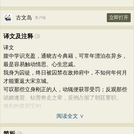
古文岛
立即打开
客户端
译文及注释
译文
腹中学识充盈，通晓古今典籍，可常年漂泊在异乡，
最是容易触动情思、心生悲戚。
我身为囚徒，终日被囚禁在敌帅府中，不知何年何月
才能重返大宋京城。
可叹那些立身刚正的人，动辄便获罪受罚；反观那些
谄媚逢迎、钻营奔走之辈，反倒占据了朝廷要职。
锋利的莫邪宝剑
阅读全文 ∨
简析