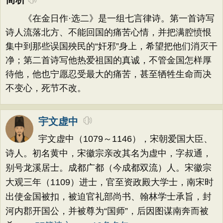
《在金日作·选二》是一组七言律诗。第一首诗写
诗人流落北方、不能回国的痛苦心情，并把满腔愤恨
集中到那些误国殃民的“奸邪”身上，希望把他们消灭干
净；第二首诗写他热爱祖国的真诚，不管金国怎样厚
待他，他也宁愿忍受最大的痛苦，甚至牺牲生命而决
不变心，死节不改。
宇文虚中
宇文虚中（1079～1146），宋朝爱国大臣、
诗人。初名黄中，宋徽宗亲改其名为虚中，字叔通，
别号龙溪居士。成都广都（今成都双流）人。宋徽宗
大观三年（1109）进士，官至资政殿大学士，南宋时
出使金国被扣，被迫官礼部尚书、翰林学士承旨，封
河内郡开国公，并被尊为“国师”，后因图谋南奔而被