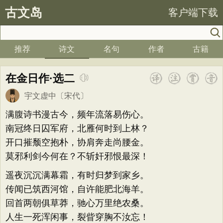
古文岛
客户端下载
推荐
诗文
名句
作者
古籍
在金日作·选二
宇文虚中
〔宋代〕
满腹诗书漫古今，频年流落易伤心。
南冠终日囚军府，北雁何时到上林？
开口摧颓空抱朴，协肩奔走尚腰金。
莫邪利剑今何在？不斩奸邪恨最深！
遥夜沉沉满幕霜，有时归梦到家乡。
传闻已筑西河馆，自许能肥北海羊。
回首两朝俱草莽，驰心万里绝农桑。
人生一死浑闲事，裂眥穿胸不汝忘！