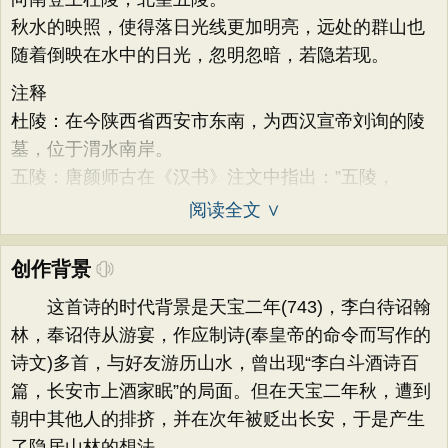
秋水的映照，使得落日光线更加明亮，远处的群山也
随着倒映在水中的日光，忽明忽暗，若隐若现。
注释
杜陵：在今陕西省西安市东南，为西汉宣帝刘询的陵
墓，位于渭水南岸。
五陵：唐颜师古在《汉书》注文中指出：”五陵，
阅读全文 ∨
创作背景
这首诗的时代背景是天宝二年(743)，李白待诏翰
林，奉诏侍从游宴，作应制诗(奉皇帝的命令而写作的
诗文)多首，与好友游历山水，曾出现“李白斗酒诗百
篇，长安市上酒家眠”的局面。但在天宝二年秋，遭到
朝中其他人的排挤，并在次年被贬出长安，于是产生
了隐居山林的想法。