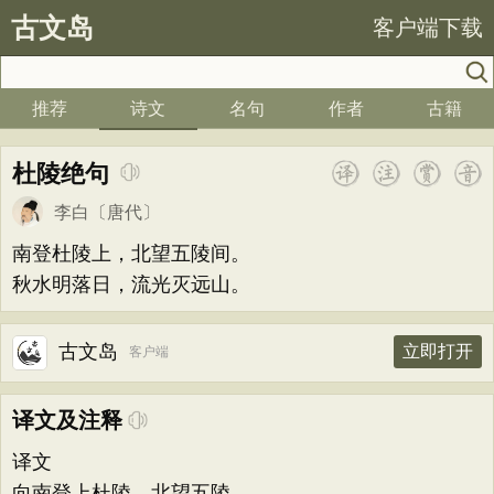
古文岛
客户端下载
推荐
诗文
名句
作者
古籍
杜陵绝句
李白
〔唐代〕
南登杜陵上，北望五陵间。
秋水明落日，流光灭远山。
古文岛
立即打开
客户端
译文及注释
译文
向南登上杜陵，北望五陵。