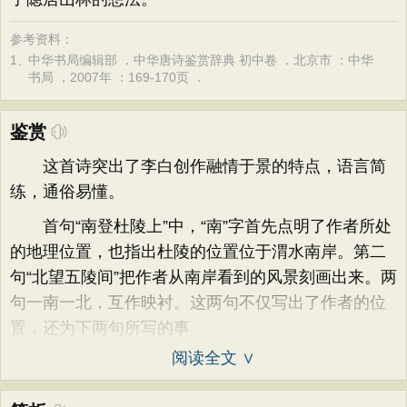
参考资料：
1、
中华书局编辑部 ．中华唐诗鉴赏辞典 初中卷 ．北京市 ：中华
书局 ，2007年 ：169-170页 ．
鉴赏
这首诗突出了李白创作融情于景的特点，语言简
练，通俗易懂。
首句“南登杜陵上”中，“南”字首先点明了作者所处
的地理位置，也指出杜陵的位置位于渭水南岸。第二
句“北望五陵间”把作者从南岸看到的风景刻画出来。两
句一南一北，互作映衬。这两句不仅写出了作者的位
置，还为下两句所写的事
阅读全文 ∨