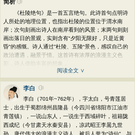
简析
《杜陵绝句》是一首五言绝句。此诗首句点明诗
人所处的地理位置，也指出杜陵的位置位于渭水南
岸；次句刻画出诗人在南岸看到的风景；末两句则刻
画出落日的景观，实则含有“夕阳无限好，只是近黄
昏”的感慨。诗人通过”杜陵、五陵“景色，感叹自己的
政治遭遇，融景于情。这首诗有浓厚的浪漫主义色
彩，诗人借助丰富的想象，
阅读全文 ∨
李白
李白（701年~762年），字太白，号青莲居
士，出生于蜀郡绵州昌隆县（今四川省绵阳市江油市
青莲镇），一说山东人，一说生于西域碎叶，祖籍陇
西成纪（今甘肃天水秦安县），凉武昭王李暠九世
孙。唐代伟大的浪漫主义诗人，被后人誉为“诗仙”，与