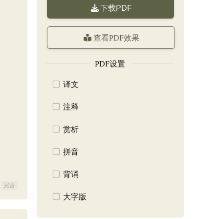
下载PDF
查看PDF效果
PDF设置
译文
注释
赏析
拼音
背诵
完善
大字版