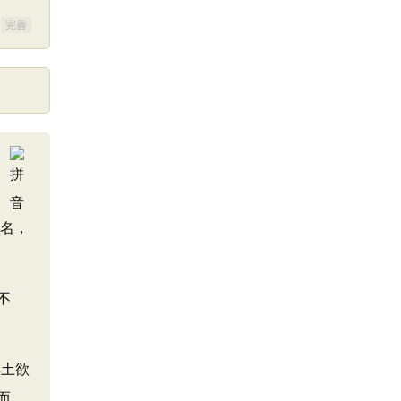
完善
其名，
不
其土欲
而