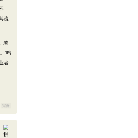
不
其疏
，若
。’鸣
业者
完善