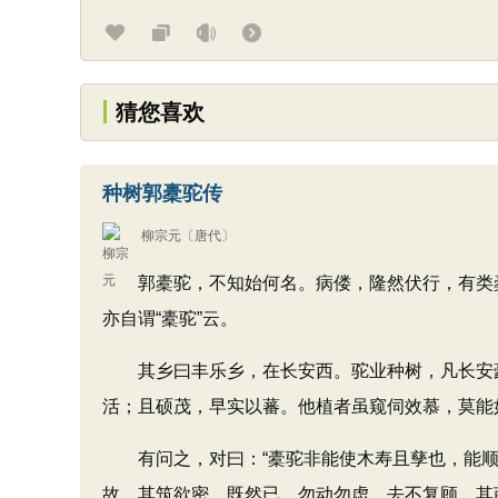
猜您喜欢
种树郭橐驼传
柳宗元
〔唐代〕
郭橐驼，不知始何名。病偻，隆然伏行，有类橐驼
亦自谓“橐驼”云。
其乡曰丰乐乡，在长安西。驼业种树，凡长安豪
活；且硕茂，早实以蕃。他植者虽窥伺效慕，莫能如
有问之，对曰：“橐驼非能使木寿且孳也，能顺
故，其筑欲密。既然已，勿动勿虑，去不复顾。其