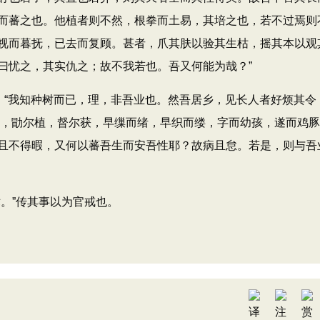
而蕃之也。他植者则不然，根拳而土易，其培之也，若不过焉则
视而暮抚，已去而复顾。甚者，爪其肤以验其生枯，摇其本以观
曰忧之，其实仇之；故不我若也。吾又何能为哉？”
“我知种树而已，理，非吾业也。然吾居乡，见长人者好烦其令
耕，勖尔植，督尔获，早缫而绪，早织而缕，字而幼孩，遂而鸡豚
且不得暇，又何以蕃吾生而安吾性耶？故病且怠。若是，则与吾
。”传其事以为官戒也。