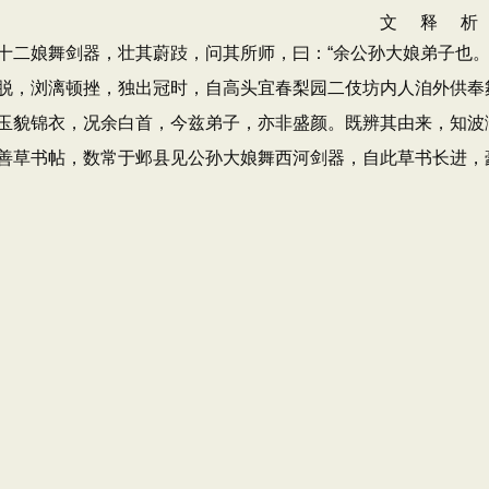
二娘舞剑器，壮其蔚跂，问其所师，曰：“余公孙大娘弟子也。”
脱，浏漓顿挫，独出冠时，自高头宜春梨园二伎坊内人洎外供奉
玉貌锦衣，况余白首，今兹弟子，亦非盛颜。既辨其由来，知波
善草书帖，数常于邺县见公孙大娘舞西河剑器，自此草书长进，