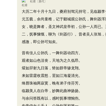
杜甫
〔唐代〕
大历二年十月十九日，夔府别驾元持宅，见临颍李十
元五载，余尚童稚，记于郾城观公孙氏，舞剑器浑
女，晓是舞者，圣文神武皇帝初，公孙一人而已。
二，抚事慷慨，聊为《剑器行》。昔者吴人张旭，
感激，即公孙可知矣。
昔有佳人公孙氏，一舞剑器动四方。
观者如山色沮丧，天地为之久低昂。
㸌如羿射九日落，矫如群帝骖龙翔。
来如雷霆收震怒，罢如江海凝清光。
绛唇珠袖两寂寞，晚有弟子传芬芳。
临颍美人在白帝，妙舞此曲神扬扬。
与余问答既有以，感时抚事增惋伤。
先帝侍女八千人，公孙剑器初第一。