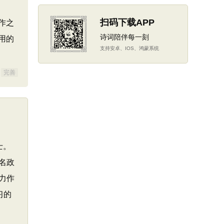
扫码下载APP
作之
诗词陪伴每一刻
用的
支持安卓、IOS、鸿蒙系统
完善
士。
名政
力作
习的