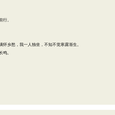
前行。
满怀乡愁，我一人独坐，不知不觉寒露渐生。
长鸣。