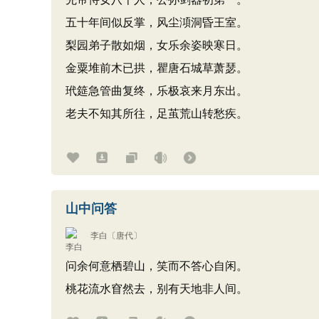
五十年间似反掌，风尘澒洞昏王室。
梨园弟子散如烟，女乐余姿映寒日。
金粟堆前木已拱，瞿唐石城草萧瑟。
玳筵急管曲复终，乐极哀来月东出。
老夫不知其所往，足茧荒山转愁疾。
山中问答
李白
〔唐代〕
问余何意栖碧山，笑而不答心自闲。
桃花流水窅然去，别有天地非人间。