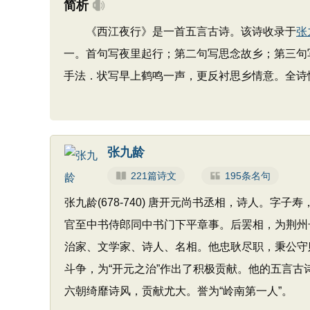
简析
《西江夜行》是一首五言古诗。该诗收录于
张
一。首句写夜里起行；第二句写思念故乡；第三句
手法．状写早上鹤鸣一声，更反衬思乡情意。全诗
张九龄
221篇诗文
195条名句
张九龄(678-740) 唐开元尚书丞相，诗人。
官至中书侍郎同中书门下平章事。后罢相，为荆州
治家、文学家、诗人、名相。他忠耿尽职，秉公守
斗争，为“开元之治”作出了积极贡献。他的五言
六朝绮靡诗风，贡献尤大。誉为“岭南第一人”。