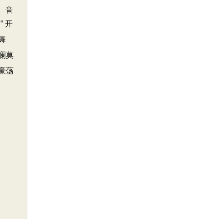
 开
舞
澜莫
豪荡