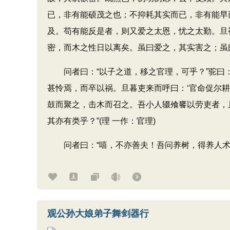
已，非有能硕茂之也；不抑耗其实而已，非有能早
及。苟有能反是者，则又爱之太恩，忧之太勤。旦
密，而木之性日以离矣。虽曰爱之，其实害之；虽
问者曰：“以子之道，移之官理，可乎？”驼曰：
甚怜焉，而卒以祸。旦暮吏来而呼曰：‘官命促尔
鼓而聚之，击木而召之。吾小人辍飧饔以劳吏者，
其亦有类乎？”(理 一作：官理)
问者曰：“嘻，不亦善夫！吾问养树，得养人术
观公孙大娘弟子舞剑器行