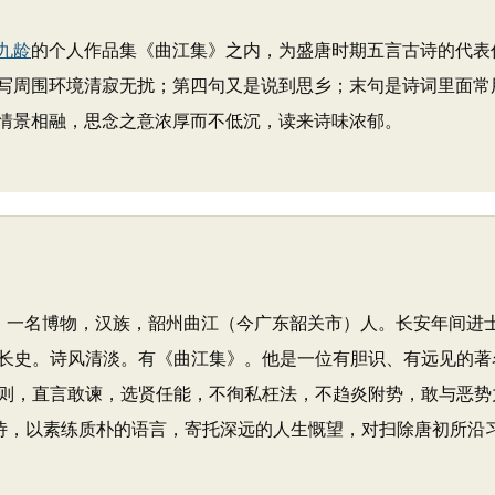
九龄
的个人作品集《曲江集》之内，为盛唐时期五言古诗的代表
写周围环境清寂无扰；第四句又是说到思乡；末句是诗词里面常
情景相融，思念之意浓厚而不低沉，读来诗味浓郁。
字子寿，一名博物，汉族，韶州曲江（今广东韶关市）人。长安年间进
长史。诗风清淡。有《曲江集》。他是一位有胆识、有远见的著
则，直言敢谏，选贤任能，不徇私枉法，不趋炎附势，敢与恶势
古诗，以素练质朴的语言，寄托深远的人生慨望，对扫除唐初所沿