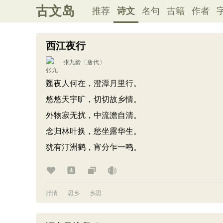
古文岛
推荐
诗文
名句
古籍
作者
西江夜行
张九龄
〔唐代〕
遥夜人何在，澄潭月里行。
悠悠天宇旷，切切故乡情。
外物寂无扰，中流澹自清。
念归林叶换，愁坐露华生。
犹有汀洲鹤，宵分乍一鸣。
抒情
思乡
乡思