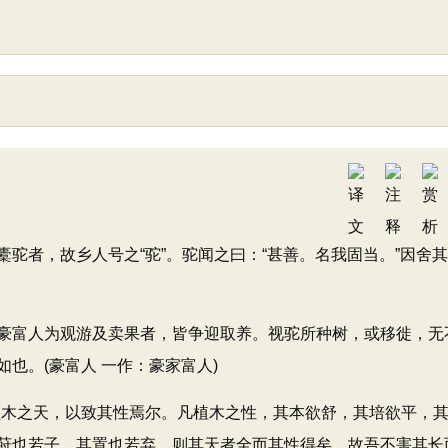
者，故乡人号之“驼”。驼闻之曰：“甚善。名我固当。”因舍
富人为观游及卖果者，皆争迎取养。视驼所种树，或移徙，无
也。(豪富人 一作：豪家富人)
木之天，以致其性焉尔。凡植木之性，其本欲舒，其培欲平，
莳也若子，其置也若弃，则其天者全而其性得矣。故吾不害其长