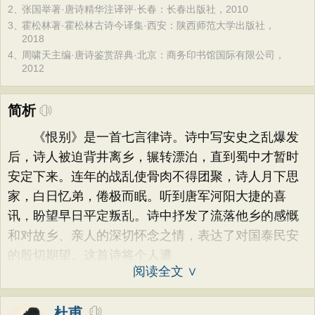
2、
张国举著·唐诗精华注译评·长春：长春出版社，2010
3、
霍松林著·霍松林古诗今译集·西安：陕西师范大学出版社，
2018
4、
周啸天主编·唐诗鉴赏辞典·北京：商务印书馆国际有限公司，
2012
简析
《恨别》是一首七言律诗。诗中写安史之乱爆发
后，诗人被迫背井离乡，辗转漂泊，直到蜀中才暂时
安定下来。连年的战乱使骨肉不得团聚，诗人月下思
家，白日忆弟，倦极而眠。听到唐军河阳大捷的喜
讯，盼望早日平定叛乱。诗中抒发了流落他乡的感慨
和对故乡、亲人的深切怀念之情，表达了对国泰民安
的殷切期望。这首诗将个人遭
阅读全文 ∨
杜甫