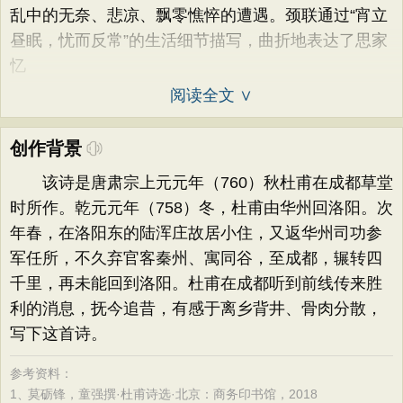
乱中的无奈、悲凉、飘零憔悴的遭遇。颈联通过“宵立
昼眠，忧而反常”的生活细节描写，曲折地表达了思家
忆
阅读全文 ∨
创作背景
该诗是唐肃宗上元元年（760）秋杜甫在成都草堂
时所作。乾元元年（758）冬，杜甫由华州回洛阳。次
年春，在洛阳东的陆浑庄故居小住，又返华州司功参
军任所，不久弃官客秦州、寓同谷，至成都，辗转四
千里，再未能回到洛阳。杜甫在成都听到前线传来胜
利的消息，抚今追昔，有感于离乡背井、骨肉分散，
写下这首诗。
参考资料：
1、
莫砺锋，童强撰·杜甫诗选·北京：商务印书馆，2018