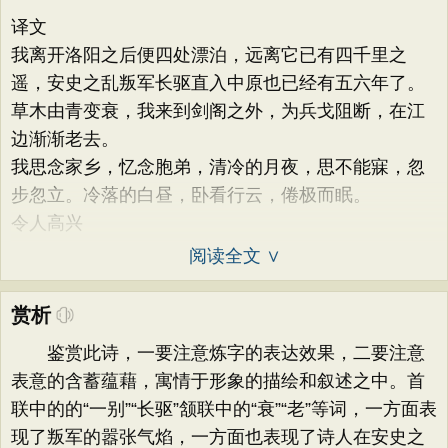
译文
我离开洛阳之后便四处漂泊，远离它已有四千里之
遥，安史之乱叛军长驱直入中原也已经有五六年了。
草木由青变衰，我来到剑阁之外，为兵戈阻断，在江
边渐渐老去。
我思念家乡，忆念胞弟，清冷的月夜，思不能寐，忽
步忽立。冷落的白昼，卧看行云，倦极而眠。
令人高兴
阅读全文 ∨
赏析
鉴赏此诗，一要注意炼字的表达效果，二要注意
表意的含蓄蕴藉，寓情于形象的描绘和叙述之中。首
联中的的“一别”“长驱”颔联中的“衰”“老”等词，一方面表
现了叛军的嚣张气焰，一方面也表现了诗人在安史之