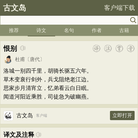
古文岛
客户端下载
推荐
诗文
名句
作者
古籍
恨别
杜甫
〔唐代〕
洛城一别四千里，胡骑长驱五六年。
草木变衰行剑外，兵戈阻绝老江边。
思家步月清宵立，忆弟看云白日眠。
闻道河阳近乘胜，司徒急为破幽燕。
古文岛
立即打开
客户端
译文及注释