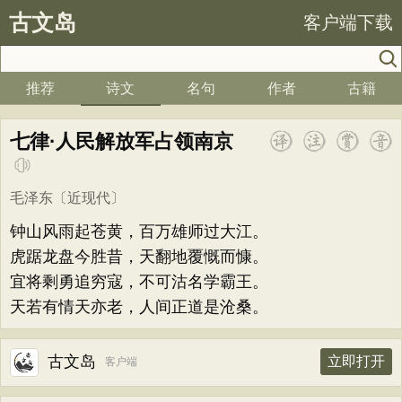
古文岛
客户端下载
推荐
诗文
名句
作者
古籍
七律·人民解放军占领南京
毛泽东
〔近现代〕
钟山风雨起苍黄，百万雄师过大江。
虎踞龙盘今胜昔，天翻地覆慨而慷。
宜将剩勇追穷寇，不可沽名学霸王。
天若有情天亦老，人间正道是沧桑。
古文岛
立即打开
客户端