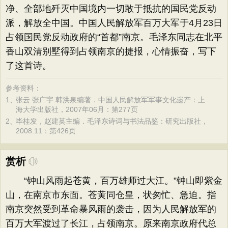
净、全部地歼灭中国境内一切敢于抵抗的国民党反动
派，解放全中国。中国人民解放军百万大军于4月23日
占领国民党反动政府的“首都”南京。毛泽东同志在北平
香山双清别墅得到占领南京的捷报，心情振奋，写下
了这首诗。
参考资料：
1、
张云 张广宇 韩洪泉编著．中国人民解放军军事文化遗产：上
海大学出版社，2007年06月：第277页
2、
毕桂发，赵建英主编．毛泽东诗词与书法品鉴：研究出版社，
2008.11：第426页
赏析
“钟山风雨起苍黄，百万雄师过大江。”钟山即紫金
山，在南京市东面。苍黄同仓皇，状匆忙、急迫。指
南京突然受到革命暴风雨的袭击，因为人民解放军的
百万大军渡过了长江，占领南京。原来南京政府代总