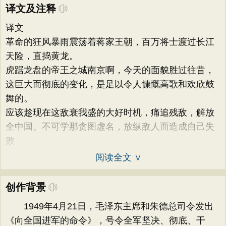
译文及注释
译文
革命的狂风暴雨震荡着蒋家王朝，百万将士渡过长江
天险，直捣黄龙。
虎踞龙盘的帝王之城南京啊，今天的面貌胜过往昔，
这巨大而彻底的变化，是足以令人慷慨高歌和欢欣鼓
舞的。
应该趁现在这敌衰我盛的大好时机，痛追残敌，解放
全中国。不可学那贪图虚名，放纵敌人而造成自己失
败
阅读全文 ∨
创作背景
1949年4月21日，毛泽东主席和朱德总司令发出
《向全国进军的命令》，号令全军坚决、彻底、干