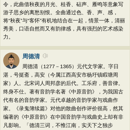
令，此曲借秋夜的月光、桂香、砧声、雁鸣等意象写
游子思乡的离愁别恨。全曲通过色、香、声、感，
将“秋夜”与“客怀”有机地结合在一起，情景一体，清丽
秀美，口语自然而又有韵律感，具有强烈的艺术感染
力。
周德清
周德清（1277－1365）元代文学家。字日
湛，号挺斋，高安（今属江西高安市杨圩镇睱塘周
家）人。北宋词人周邦彦的后代。工乐府，善音律。
终身不仕。著有音韵学名著《中原音韵》，为我国古
代有名的音韵学家。元代卓越的音韵学家与戏曲作
家。《录鬼簿续篇》对他的散曲创作评价很高，然其
编著的《中原音韵》在中国音韵学与戏曲史上却有非
凡影响。「德清三词，不惟江南，实天下之独步