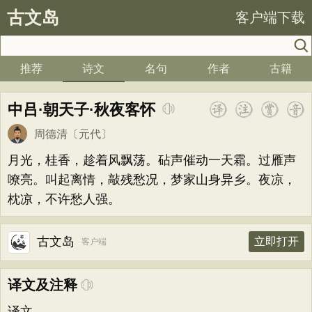
古文岛
客户端下载
推荐
诗文
名句
作者
古籍
中吕·朝天子·秋夜客怀
周德清
〔元代〕
月光，桂香，趁着风飘荡。砧声催动一天霜。过雁声
嘹亮。叫起离情，敲残愁况，梦家山身异乡。夜凉，
枕凉，不许愁人强。
古文岛
立即打开
客户端
译文及注释
译文