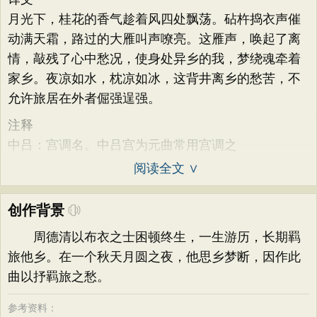
月光下，桂花的香气趁着风四处飘荡。砧杵捣衣声催
动满天霜，路过的大雁叫声嘹亮。这雁声，唤起了离
情，敲残了心中愁况，使身处异乡的我，梦绕魂牵着
家乡。夜凉如水，枕凉如冰，这背井离乡的愁苦，不
允许旅居在外者倔强逞强。
注释
中吕：宫调名。中吕宫为元曲常用宫调之
阅读全文 ∨
创作背景
周德清以布衣之士困顿终生，一生游历，长期羁
旅他乡。在一个秋天月圆之夜，他思乡梦断，因作此
曲以抒羁旅之愁。
参考资料：