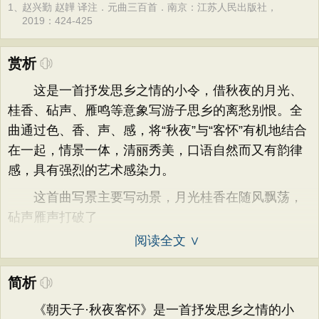
1、
赵兴勤 赵韡 译注．元曲三百首．南京：江苏人民出版社，
2019：424-425
赏析
这是一首抒发思乡之情的小令，借秋夜的月光、
桂香、砧声、雁鸣等意象写游子思乡的离愁别恨。全
曲通过色、香、声、感，将“秋夜”与“客怀”有机地结合
在一起，情景一体，清丽秀美，口语自然而又有韵律
感，具有强烈的艺术感染力。
这首曲写景主要写动景，月光桂香在随风飘荡，
砧声雁声打破了
阅读全文 ∨
简析
《朝天子·秋夜客怀》是一首抒发思乡之情的小