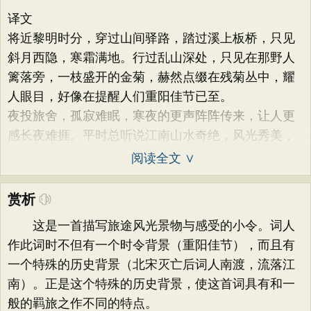
译文
将近黎明时分，穿过山间驿路，踏过溪上板桥，只见
斜月西隐，寒霜满地。行过乱山深处，只见在那野人
篱落旁，一枝盛开的金菊，赫然点缀在残菊丛中，耀
人眼目，好像在提醒人们重阳佳节已至。
夜投旅舍，孤寂难眠，寒夜的更声阵阵传来，让人更
感长夜难捱。平时总听说江南山水奇绝，风光秀美，
阅读全文 ∨
赏析
这是一首描写旅途风光景物与感受的小令。词人
作此词时不但有一个时令背景（重阳佳节），而且有
一个特殊的历史背景（北宋灭亡后词人南渡，流落江
南）。正是这个特殊的历史背景，使这首词具有和一
般的羁旅之作不同的特点。