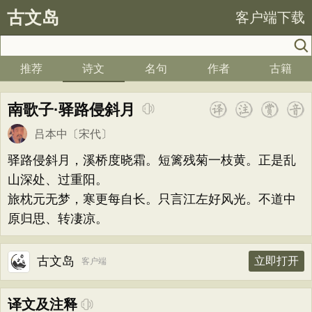
古文岛
客户端下载
推荐
诗文
名句
作者
古籍
南歌子·驿路侵斜月
吕本中
〔宋代〕
驿路侵斜月，溪桥度晓霜。短篱残菊一枝黄。正是乱
山深处、过重阳。
旅枕元无梦，寒更每自长。只言江左好风光。不道中
原归思、转凄凉。
古文岛
立即打开
客户端
译文及注释