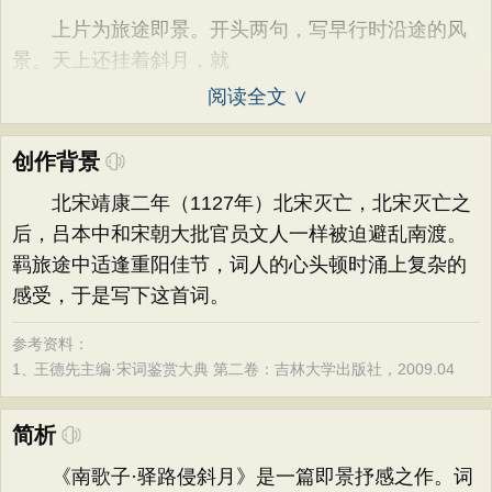
上片为旅途即景。开头两句，写早行时沿途的风
景。天上还挂着斜月，就
阅读全文 ∨
创作背景
北宋靖康二年（1127年）北宋灭亡，北宋灭亡之
后，吕本中和宋朝大批官员文人一样被迫避乱南渡。
羁旅途中适逢重阳佳节，词人的心头顿时涌上复杂的
感受，于是写下这首词。
参考资料：
1、
王德先主编·宋词鉴赏大典 第二卷：吉林大学出版社，2009.04
简析
《南歌子·驿路侵斜月》是一篇即景抒感之作。词