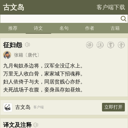
古文岛
客户端下载
推荐
诗文
名句
作者
古籍
征妇怨
张籍
〔唐代〕
九月匈奴杀边将，汉军全没辽水上。
万里无人收白骨，家家城下招魂葬。
妇人依倚子与夫，同居贫贱心亦舒。
夫死战场子在腹，妾身虽存如昼烛。
古文岛
立即打开
客户端
译文及注释