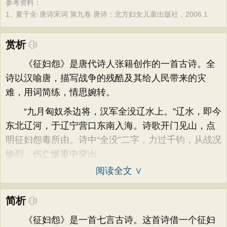
参考资料：
1、
夏于全·唐诗宋词 第九卷 唐诗：北方妇女儿童出版社，2006.1
赏析
《征妇怨》是唐代诗人张籍创作的一首古诗。全
诗以汉喻唐，描写战争的残酷及其给人民带来的灾
难，用词简练，情思婉转。
“九月匈奴杀边将，汉军全没辽水上。”辽水，即今
东北辽河，于辽宁营口东南入海。诗歌开门见山，点
明征妇怨毒所由。诗中“全没”二字，力过千钧，从战况
惨烈，伤亡惨重中突出
阅读全文 ∨
简析
《征妇怨》是一首七言古诗。这首诗借一个征妇