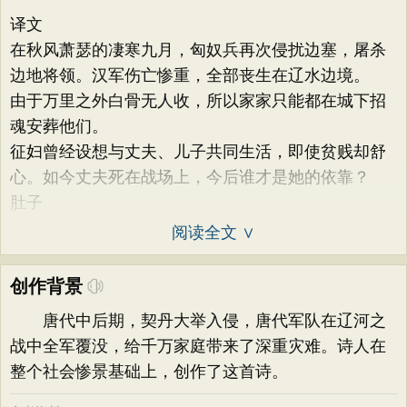
译文
在秋风萧瑟的凄寒九月，匈奴兵再次侵扰边塞，屠杀
边地将领。汉军伤亡惨重，全部丧生在辽水边境。
由于万里之外白骨无人收，所以家家只能都在城下招
魂安葬他们。
征妇曾经设想与丈夫、儿子共同生活，即使贫贱却舒
心。如今丈夫死在战场上，今后谁才是她的依靠？
肚子
阅读全文 ∨
创作背景
唐代中后期，契丹大举入侵，唐代军队在辽河之
战中全军覆没，给千万家庭带来了深重灾难。诗人在
整个社会惨景基础上，创作了这首诗。