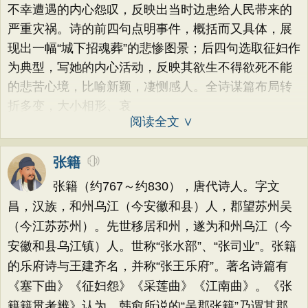
不幸遭遇的内心怨叹，反映出当时边患给人民带来的
严重灾祸。诗的前四句点明事件，概括而又具体，展
现出一幅“城下招魂葬”的悲惨图景；后四句选取征妇作
为典型，写她的内心活动，反映其欲生不得欲死不能
的悲苦心境，比喻新颖，凄恻感人。全诗谋篇布局转
折多变，大小相形、哀
阅读全文 ∨
张籍
张籍（约767～约830），唐代诗人。字文
昌，汉族，和州乌江（今安徽和县）人，郡望苏州吴
（今江苏苏州）。先世移居和州，遂为和州乌江（今
安徽和县乌江镇）人。世称“张水部”、“张司业”。张籍
的乐府诗与王建齐名，并称“张王乐府”。著名诗篇有
《塞下曲》《征妇怨》《采莲曲》《江南曲》。《张
籍籍贯考辨》认为，韩愈所说的“吴郡张籍”乃谓其郡