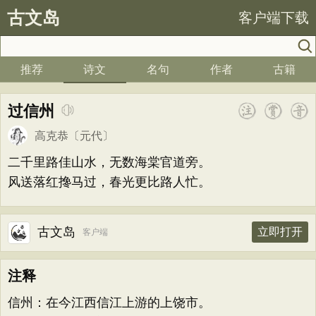
古文岛
客户端下载
推荐
诗文
名句
作者
古籍
过信州
高克恭
〔元代〕
二千里路佳山水，无数海棠官道旁。
风送落红搀马过，春光更比路人忙。
古文岛
立即打开
客户端
注释
信州：在今江西信江上游的上饶市。