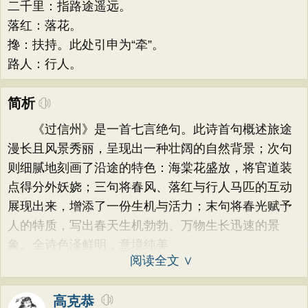
二千里：指路途遥远。
落红：落花。
搀：扶持。此处引申为“牵”。
路人：行人。
简析
《过信州》是一首七言绝句。此诗首句概述旅途
漫长且风景秀丽，呈现出一种壮阔的自然背景；次句
则细腻地刻画了沿途的特色：海棠花盛放，将官道装
点得分外妖娆；三句将春风、落红与行人马匹的互动
展现出来，增添了一份生机与活力；末句将春光赋予
人的特质，写出春天生机勃勃、万物生长迅速的景
象。全诗色泽鲜明，意境纯美
阅读全文 ∨
高克恭