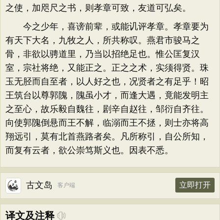
之使，加咫尺之书，则孝章可致，友道可弘矣。
今之少年，喜谤前辈，或能讥评孝章。孝章要为
有天下大名，九牧之人，所共称叹。燕君市骏马之
骨，非欲以骋道里，乃当以招绝足也。惟公匡复汉
室，宗社将绝，又能正之。正之之术，实须得贤。珠
玉无胫而自至者，以人好之也，况贤者之有足乎！昭
王筑台以尊郭隗，隗虽小才，而逢大遇，竟能发明主
之至心，故乐毅自魏往，剧辛自赵往，邹衍自齐往。
向使郭隗倒悬而王不解，临溺而王不拯，则士亦将高
翔远引，莫有北首燕路者矣。凡所称引，自公所知，
而复有云者，欲公崇笃斯义也。因表不悉。
古文岛
立即打开
客户端
译文及注释