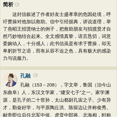
简析
这封信叙述了作者好友士盛孝章的危因处境，呼
吁曹操对他加以救助。信中引经据典，讲说道理，举
了燕昭王招贤纳士的例子，把救助朋友与招揽贤才自
然巧妙地结合起来。全文感情真挚，语言恳切，词意
委婉动人，十分感人；此书信虽是有求于曹操，却无
卑躬折节之语，而有从容不迫之色，具有极大的感染
力与说服力。
孔融
孔融（153－208），字文举，鲁国（治今山
东曲阜）人，东汉文学家，“建安七子”之一。家学渊
源，是孔子的二十世孙，太山都尉孔宙之子。少有异
才，勤奋好学，与平原陶丘洪、陈留边让并称俊秀。
献帝即位后任北军中侯、虎贲中郎将、北海相，时称