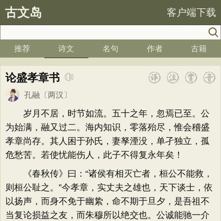
古文岛
客户端下载
推荐
诗文
名句
作者
古籍
论盛孝章书
孔融
〔两汉〕
岁月不居，时节如流。五十之年，忽焉已至。公
为始满，融又过二。海内知识，零落殆尽，惟会稽盛
孝章尚存。其人困于孙氏，妻孥湮没，单孑独立，孤
危愁苦。若使忧能伤人，此子不得复永年矣！
《春秋传》曰：“诸侯有相灭亡者，桓公不能救，
则桓公耻之。”今孝章，实丈夫之雄也，天下谈士，依
以扬声，而身不免于幽絷，命不期于旦夕，是吾祖不
当复论损益之友，而朱穆所以绝交也。公诚能驰一介