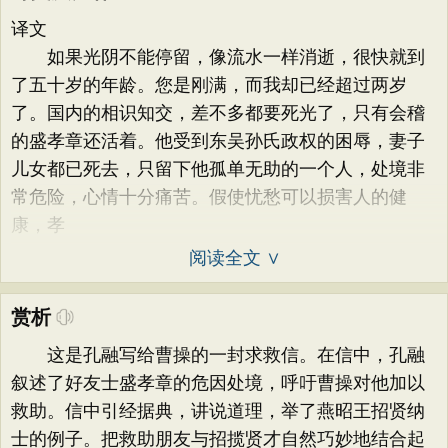
译文
如果光阴不能停留，像流水一样消逝，很快就到
了五十岁的年龄。您是刚满，而我却已经超过两岁
了。国内的相识知交，差不多都要死光了，只有会稽
的盛孝章还活着。他受到东吴孙氏政权的困辱，妻子
儿女都已死去，只留下他孤单无助的一个人，处境非
常危险，心情十分痛苦。假使忧愁可以损害人的健
康，孝
阅读全文 ∨
赏析
这是孔融写给曹操的一封求救信。在信中，孔融
叙述了好友士盛孝章的危因处境，呼吁曹操对他加以
救助。信中引经据典，讲说道理，举了燕昭王招贤纳
士的例子。把救助朋友与招揽贤才自然巧妙地结合起