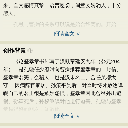
来。全文感情真挚，语言恳切，词意委婉动人，十分
感人。
孔融与曹操的关系可以说是始合终离的。开始
阅读全文 ∨
创作背景
《论盛孝章书》写于汉献帝建安九年（公元204
年），是孔融任少府时向曹操推荐盛孝章的一封信。
盛孝章名宪，会稽人，也是汉末名士。曾任吴郡太
守， 因病辞官家居。孙策平吴后，对当时恃才放达睥
睨自己的名士很是嫉妒怨恨，盛孝章因此曾经外出避
祸。孙策死后，孙权继续对他进行迫害。孔融与盛孝
章是很好的朋友，知道他
阅读全文 ∨