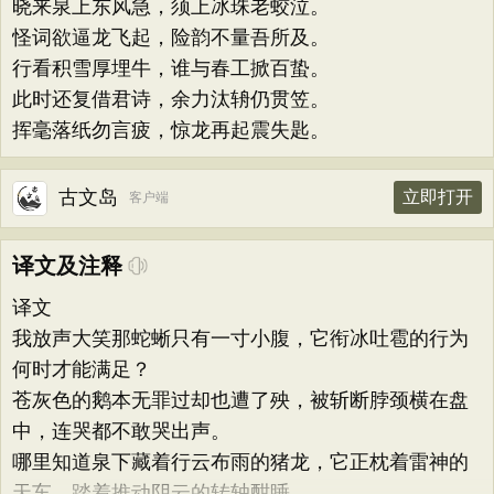
晓来泉上东风急，须上冰珠老蛟泣。
怪词欲逼龙飞起，险韵不量吾所及。
行看积雪厚埋牛，谁与春工掀百蛰。
此时还复借君诗，余力汰辀仍贯笠。
挥毫落纸勿言疲，惊龙再起震失匙。
古文岛
立即打开
客户端
译文及注释
译文
我放声大笑那蛇蜥只有一寸小腹，它衔冰吐雹的行为
何时才能满足？
苍灰色的鹅本无罪过却也遭了殃，被斩断脖颈横在盘
中，连哭都不敢哭出声。
哪里知道泉下藏着行云布雨的猪龙，它正枕着雷神的
天车，踏着推动阴云的转轴酣睡。