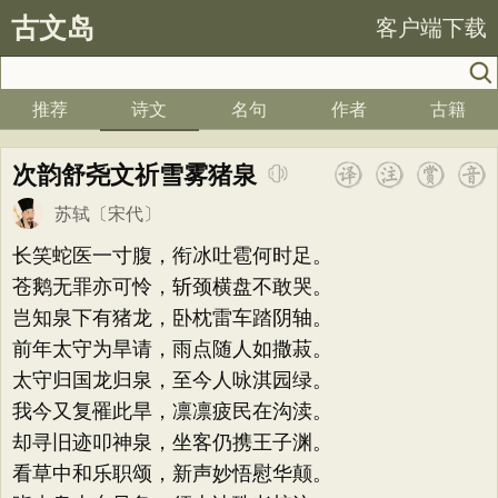
古文岛
客户端下载
推荐
诗文
名句
作者
古籍
次韵舒尧文祈雪雾猪泉
苏轼
〔宋代〕
长笑蛇医一寸腹，衔冰吐雹何时足。
苍鹅无罪亦可怜，斩颈横盘不敢哭。
岂知泉下有猪龙，卧枕雷车踏阴轴。
前年太守为旱请，雨点随人如撒菽。
太守归国龙归泉，至今人咏淇园绿。
我今又复罹此旱，凛凛疲民在沟渎。
却寻旧迹叩神泉，坐客仍携王子渊。
看草中和乐职颂，新声妙悟慰华颠。