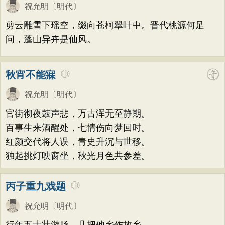
祝允明
〔明代〕
剪云雕雪下瑶空，缀向苍柯翠叶中。晋代桃源何足
问，蓬山异卉是仙风。
秋宵不能寐
祝允明
〔明代〕
官街彻夜鼓声悲，万古浑无至静期。
百事生来酒醒处，七情伤向梦回时。
红颜交代将人误，青史升沉与世移。
独起挑灯映窗坐，秋光月色共参差。
丙子重九戏题
祝允明
〔明代〕