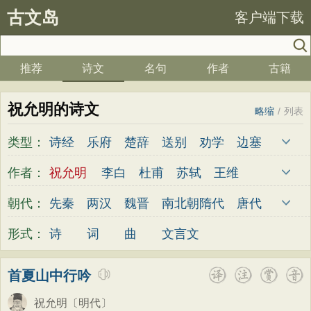
古文岛
客户端下载
推荐
诗文
名句
作者
古籍
祝允明的诗文
略缩
/
列表
类型：
诗经
乐府
楚辞
送别
劝学
边塞
儿童
春天
夏天
秋天
冬天
悲愤
作者：
祝允明
李白
杜甫
苏轼
王维
悼亡
咏怀
爱国
思乡
咏物
爱情
杜牧
陆游
李煜
元稹
韩愈
岑参
朝代：
先秦
两汉
魏晋
南北朝
隋代
唐代
田园
民歌
民谣
山水
怀古
咏史
齐己
贾岛
柳永
曹操
李贺
曹植
五代
宋代
金朝
元代
明代
清代
形式：
诗
词
曲
文言文
散文
闺怨
抒情
赞美
咏柳
读书
张籍
孟郊
皎然
许浑
罗隐
贯休
秋思
哲理
离别
梅花
叙事
写雪
韦庄
屈原
王勃
张祜
王建
晏殊
首夏山中行吟
写景
月亮
长诗
励志
战争
荷花
岳飞
姚合
卢纶
秦观
钱起
朱熹
祝允明
〔明代〕