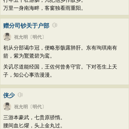
行年五十壮游肠，几把他乡作故乡。
万里一身南海畔，客窗独看雨重阳。
赠分司钞关于户部
祝允明
〔明代〕
初从分部谒巾冠，便略形骸露肺肝。东有珣琪南有
箭，紫为鸑鷟碧为鸾。
关讥尽道能经国，王佐何曾务守官。下对苍生上天
子，知公心事浩漫漫。
侠少
祝允明
〔明代〕
三游本豪武，七贵原骄惰。
腰间血匕燿，头上金丸过。