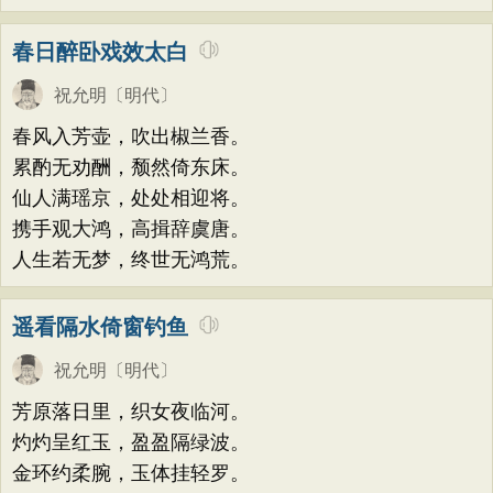
春日醉卧戏效太白
祝允明
〔明代〕
春风入芳壶，吹出椒兰香。
累酌无劝酬，颓然倚东床。
仙人满瑶京，处处相迎将。
携手观大鸿，高揖辞虞唐。
人生若无梦，终世无鸿荒。
遥看隔水倚窗钓鱼
祝允明
〔明代〕
芳原落日里，织女夜临河。
灼灼呈红玉，盈盈隔绿波。
金环约柔腕，玉体挂轻罗。