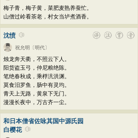
题画
感恩
动物
散曲
感怀
饮酒
韩偓
高适
方干
李峤
赵嘏
贺铸
梅子青，梅子黄，菜肥麦熟养蚕忙。
落花
桃花
写雨
青春
写山
劝学
郑谷
郑燮
张说
张炎
白居易
山僧过岭看茶老，村女当垆煮酒香。
论诗
游仙
节日
春节
元宵节
辛弃疾
李清照
刘禹锡
李商隐
沈愤
寒食节
清明节
端午节
七夕节
陶渊明
孟浩然
柳宗元
王安石
中秋节
重阳节
托物言志
祝允明
〔明代〕
欧阳修
韦应物
温庭筠
刘长卿
古文观止
宋词精选
小学古诗
烛龙奔天衢，不照云下人。
王昌龄
杨万里
诸葛亮
范仲淹
阳货盗玉弓，仲尼粮绝陈。
初中古诗
高中古诗
小学文言文
陆龟蒙
晏几道
周邦彦
杜荀鹤
笔绝春秋成，乘桴汎洪渊。
初中文言文
高中文言文
唐诗三百首
吴文英
马致远
皮日休
左丘明
莫食汨罗鱼，肠中有灵均。
古诗三百首
宋词三百首
古诗十九首
青天上无路，黄泉下无门。
张九龄
权德舆
黄庭坚
司马迁
漫漫长夜中，万古齐一尘。
皇甫冉
卓文君
文天祥
刘辰翁
陈子昂
纳兰性德
和日本僧省佐咏其国中源氏园
白樱花