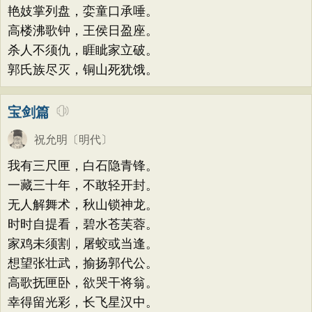
艳妓掌列盘，娈童口承唾。
高楼沸歌钟，王侯日盈座。
杀人不须仇，睚眦家立破。
郭氏族尽灭，铜山死犹饿。
宝剑篇
祝允明
〔明代〕
我有三尺匣，白石隐青锋。
一藏三十年，不敢轻开封。
无人解舞术，秋山锁神龙。
时时自提看，碧水苍芙蓉。
家鸡未须割，屠蛟或当逢。
想望张壮武，揄扬郭代公。
高歌抚匣卧，欲哭干将翁。
幸得留光彩，长飞星汉中。