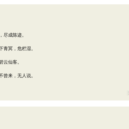
，尽成陈迹。
下青冥，危栏湿。
碧云仙客。
不曾来，无人说。