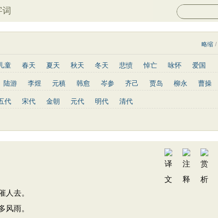
字词
略缩
/
儿童
春天
夏天
秋天
冬天
悲愤
悼亡
咏怀
爱国
山水
怀古
咏史
散文
闺怨
抒情
赞美
咏柳
读书
陆游
李煜
元稹
韩愈
岑参
齐己
贾岛
柳永
曹操
写景
月亮
长诗
励志
战争
荷花
题画
感恩
动物
罗隐
贯休
韦庄
屈原
王勃
张祜
王建
晏殊
岳飞
五代
宋代
金朝
元代
明代
清代
青春
写山
劝学
论诗
游仙
节日
春节
元宵节
高适
方干
李峤
赵嘏
贺铸
郑谷
郑燮
张说
张炎
重阳节
托物言志
古文观止
宋词精选
小学古诗
陶渊明
孟浩然
柳宗元
王安石
欧阳修
韦应物
温庭筠
文
高中文言文
唐诗三百首
古诗三百首
宋词三百首
陆龟蒙
晏几道
周邦彦
杜荀鹤
吴文英
马致远
皮日休
皇甫冉
卓文君
文天祥
刘辰翁
陈子昂
纳兰性德
催人去。
多风雨。