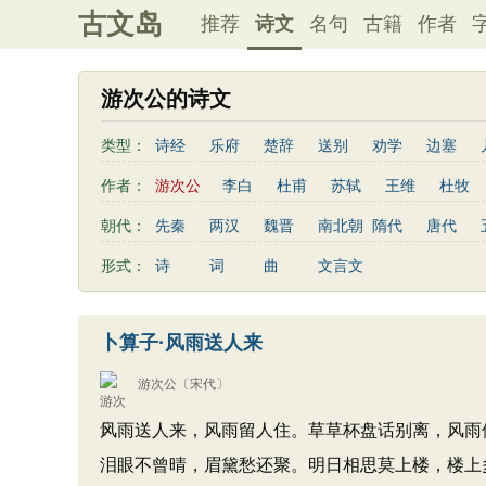
古文岛
推荐
诗文
名句
古籍
作者
游次公的诗文
类型：
诗经
乐府
楚辞
送别
劝学
边塞
思乡
咏物
爱情
田园
民歌
民谣
作者：
游次公
李白
杜甫
苏轼
王维
杜牧
秋思
哲理
离别
梅花
叙事
写雪
李贺
曹植
张籍
孟郊
皎然
许浑
朝代：
先秦
两汉
魏晋
南北朝
隋代
唐代
散曲
感怀
饮酒
落花
桃花
写雨
姚合
卢纶
秦观
钱起
朱熹
韩偓
形式：
诗
词
曲
文言文
寒食节
清明节
端午节
七夕节
中秋节
白居易
辛弃疾
李清照
刘禹锡
李商隐
初中古诗
高中古诗
小学文言文
初中文言
刘长卿
王昌龄
杨万里
诸葛亮
范仲淹
卜算子·风雨送人来
古诗十九首
左丘明
张九龄
权德舆
黄庭坚
司马迁
游次公
〔宋代〕
风雨送人来，风雨留人住。草草杯盘话别离，风雨
泪眼不曾晴，眉黛愁还聚。明日相思莫上楼，楼上