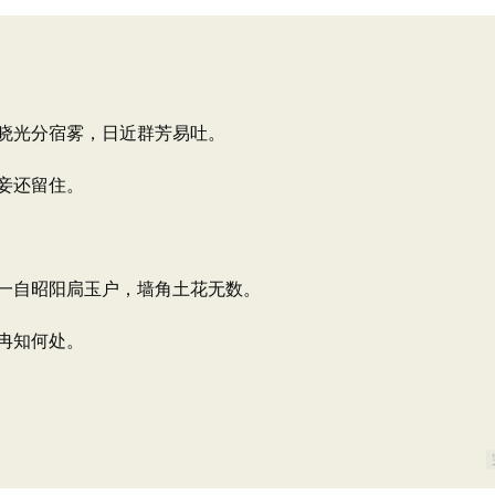
晓光分宿雾，日近群芳易吐。
妾还留住。
一自昭阳扃玉户，墙角土花无数。
冉知何处。