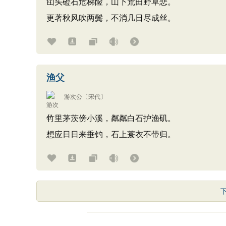
山头磴石危梯险，山下荒田野草悲。
更著秋风吹两鬓，不消几日尽成丝。
渔父
游次公
〔宋代〕
竹里茅茨傍小溪，粼粼白石护渔矶。
想应日日来垂钓，石上蓑衣不带归。