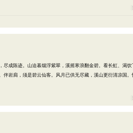
，尽成陈迹。山迫暮烟浮紫翠，溪摇寒浪翻金碧。看长虹、渴饮
。伴岩扃，须是碧云仙客。风月已供无尽藏，溪山更衍清凉国。