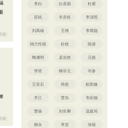
隔
李白
白居易
杜甫
看
苏轼
辛弃疾
李清照
刘禹锡
王维
李商隐
完善
纳兰性德
杜牧
陆游
陶渊明
孟浩然
元稹
李煜
柳宗元
岑参
王安石
韩愈
欧阳修
箫
齐己
贾岛
韦应物
曹操
刘长卿
温庭筠
完善
柳永
李贺
张籍