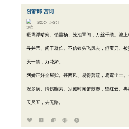
贺新郎 宫词
游次公
〔宋代〕
暖霭浮晴籞。锁垂杨、笼池罩阁，万丝千缕。池上
寻并蒂、阑干凝伫。不信钗头飞凤去，但宝刀、被
天一笑，万花妒。
阿娇正好金屋贮。甚西风、易得萧疏，扇鸾尘土。
况多病、情伤幽素。别殿时闻箫鼓奏，望红云、冉
天尺五，去无路。