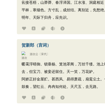
云接苍梧，山莽莽、春浮泽国。江水涨、洞庭相近
平林，寒烟色。方寸乱，成丝结。离别近，先愁绝
明年、天际下归舟，应先识。
贺新郎（宫词）
游次公
〔宋代〕
暖霭浮晴御。锁垂杨、笼池罩阁，万丝千缕。池上
去，但宝刀、被妾还留住。天一笑，万花妒。
阿娇正好金屋贮。甚西风、易得萧疏，扇鸾尘土。
鼓奏，望红云、冉冉知何处。天尺五，去无路。