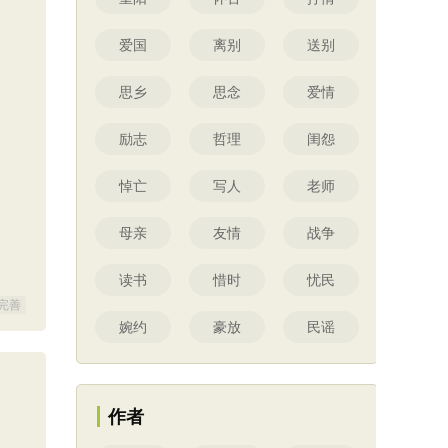
爱国
离别
送别
思乡
思念
爱情
励志
哲理
闺怨
悼亡
写人
老师
母亲
友情
战争
读书
惜时
忧民
完善
婉约
豪放
民谣
作者