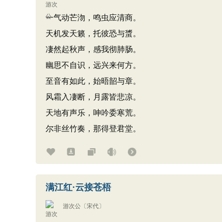
一气动芒沕，鸣虫应清商。
天机发天籁，托彼恐与螀。
凄然起秋声，感我彻肺肠。
幽思不自识，远兴来何方。
至音有如此，始晤韶与章。
风霜入凄断，月露皆悲凉。
天地有声乐，呻吟委寒荒。
尔非丝竹奏，那得登君堂。
满江红·云接苍梧
游次公
〔宋代〕