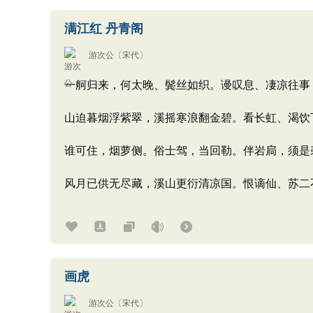
满江红 丹青阁
游次公
〔宋代〕
一舸归来，何太晚、鬓丝如织。谩叹息、凄凉往事
山迫暮烟浮紫翠，溪摇寒浪翻金碧。看长虹、渴饮
谁可住，烟萝侧。俗士驾，当回勒。伴岩扃，须是
风月已供无尽藏，溪山更衍清凉国。恨谪仙、苏二
画虎
游次公
〔宋代〕