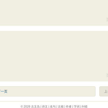
下一页
上
© 2026
古文岛
|
诗文
|
名句
|
古籍
|
作者
|
字词
|
纠错