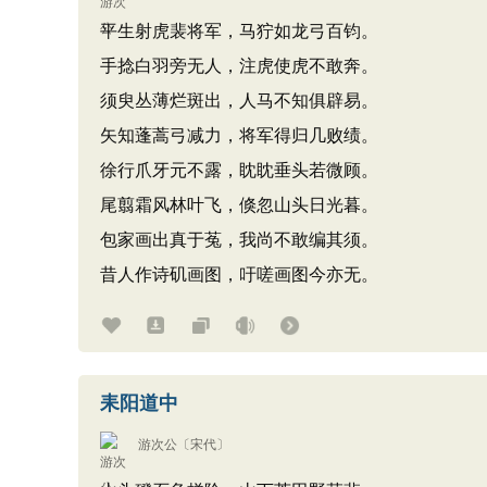
平生射虎裴将军，马狞如龙弓百钧。
手捻白羽旁无人，注虎使虎不敢奔。
须臾丛薄烂斑出，人马不知俱辟易。
矢知蓬蒿弓减力，将军得归几败绩。
徐行爪牙元不露，眈眈垂头若微顾。
尾翦霜风林叶飞，倏忽山头日光暮。
包家画出真于菟，我尚不敢编其须。
昔人作诗矶画图，吁嗟画图今亦无。
耒阳道中
游次公
〔宋代〕