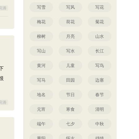
写雪
写风
写花
完善
梅花
荷花
菊花
柳树
月亮
山水
写山
写水
长江
黄河
儿童
写鸟
下
恨
写马
田园
边塞
地名
节日
春节
完善
元宵
寒食
清明
端午
七夕
中秋
重阳
怀古
抒情