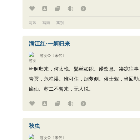
写风
写雨
离别
满江红·一舸归来
游次公
〔宋代〕
一舸归来，何太晚、鬓丝如织。谩欢息、凄凉往事
青冥，危栏湿。谁可住，烟萝侧。俗士驾，当回勒
谪仙、苏二不曾来，无人说。
秋虫
游次公
〔宋代〕