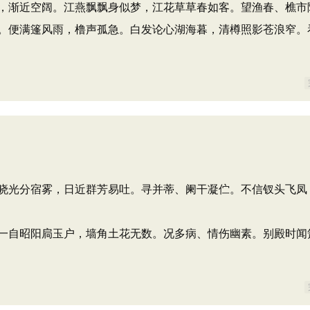
，渐近空阔。江燕飘飘身似梦，江花草草春如客。望渔春、樵市
。便满篷风雨，橹声孤急。白发论心湖海暮，清樽照影苍浪窄。
晓光分宿雾，日近群芳易吐。寻并蒂、阑干凝伫。不信钗头飞凤
一自昭阳扃玉户，墙角土花无数。况多病、情伤幽素。别殿时闻