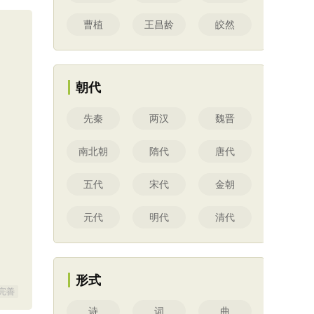
曹植
王昌龄
皎然
朝代
先秦
两汉
魏晋
南北朝
隋代
唐代
五代
宋代
金朝
元代
明代
清代
形式
完善
诗
词
曲