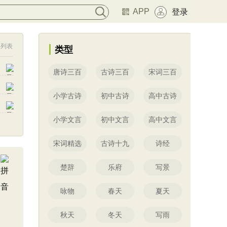
APP
登录
列表
类型
唐诗三百
古诗三百
宋词三百
小学古诗
初中古诗
高中古诗
小学文言
初中文言
高中文言
宋词精选
古诗十九
诗经
楚辞
乐府
写景
咏物
春天
夏天
秋天
冬天
写雨