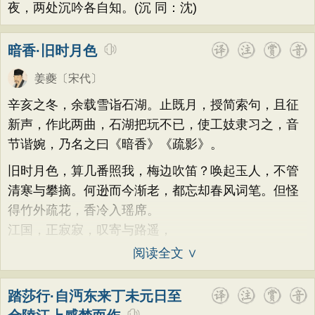
夜，两处沉吟各自知。(沉 同：沈)
暗香·旧时月色
姜夔
〔宋代〕
辛亥之冬，余载雪诣石湖。止既月，授简索句，且征
新声，作此两曲，石湖把玩不已，使工妓隶习之，音
节谐婉，乃名之曰《暗香》《疏影》。
旧时月色，算几番照我，梅边吹笛？唤起玉人，不管
清寒与攀摘。何逊而今渐老，都忘却春风词笔。但怪
得竹外疏花，香冷入瑶席。
江国，正寂寂，叹寄与路遥，
阅读全文 ∨
踏莎行·自沔东来丁未元日至