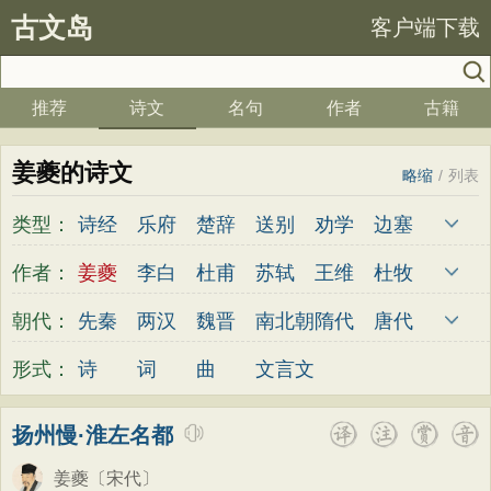
古文岛
客户端下载
推荐
诗文
名句
作者
古籍
姜夔的诗文
略缩
/
列表
类型：
诗经
乐府
楚辞
送别
劝学
边塞
儿童
春天
夏天
秋天
冬天
悲愤
作者：
姜夔
李白
杜甫
苏轼
王维
杜牧
悼亡
咏怀
爱国
思乡
咏物
爱情
陆游
李煜
元稹
韩愈
岑参
齐己
朝代：
先秦
两汉
魏晋
南北朝
隋代
唐代
田园
民歌
民谣
山水
怀古
咏史
贾岛
柳永
曹操
李贺
曹植
张籍
五代
宋代
金朝
元代
明代
清代
形式：
诗
词
曲
文言文
散文
闺怨
抒情
赞美
咏柳
读书
孟郊
皎然
许浑
罗隐
贯休
韦庄
秋思
哲理
离别
梅花
叙事
写雪
屈原
王勃
张祜
王建
晏殊
岳飞
扬州慢·淮左名都
写景
月亮
长诗
励志
战争
荷花
姚合
卢纶
秦观
钱起
朱熹
韩偓
姜夔
〔宋代〕