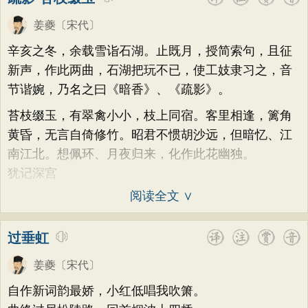
姜夔
〔宋代〕
辛亥之冬，余载雪诣石湖。止既月，授简索句，且征
新声，作此两曲，石湖把玩不已，使工妓隶习之，音
节谐婉，乃名之曰《暗香》、《疏影》。
苔枝缀玉，有翠禽小小，枝上同宿。客里相逢，篱角
黄昏，无言自倚修竹。昭君不惯胡沙远，但暗忆、江
南江北。想佩环、月夜归来，化作此花幽独。
犹记深宫
阅读全文 ∨
过垂虹
姜夔
〔宋代〕
自作新词韵最娇，小红低唱我吹箫。