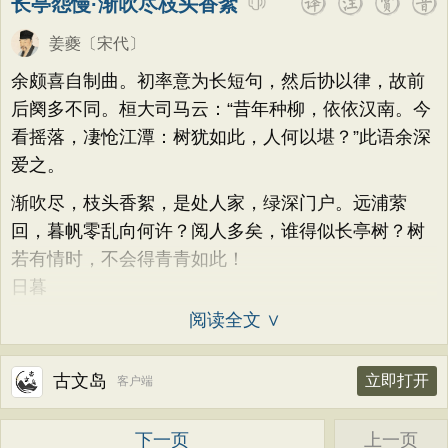
长亭怨慢·渐吹尽枝头香絮
姜夔
〔宋代〕
余颇喜自制曲。初率意为长短句，然后协以律，故前
后阕多不同。桓大司马云：“昔年种柳，依依汉南。今
看摇落，凄怆江潭：树犹如此，人何以堪？”此语余深
爱之。
渐吹尽，枝头香絮，是处人家，绿深门户。远浦萦
回，暮帆零乱向何许？阅人多矣，谁得似长亭树？树
若有情时，不会得青青如此！
日暮
阅读全文 ∨
古文岛
立即打开
客户端
下一页
上一页