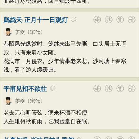
曲终过尽松陵路，回首烟波十四桥。
鹧鸪天·正月十一日观灯
姜夔
〔宋代〕
巷陌风光纵赏时。笼纱未出马先嘶。白头居士无呵
殿，只有乘肩小女随。
花满市，月侵衣。少年情事老来悲。沙河塘上春寒
浅，看了游人缓缓归。
平甫见招不欲往
姜夔
〔宋代〕
老去无心听管弦，病来杯酒不相便。
人生难得秋前雨，乞我虚堂自在眠。