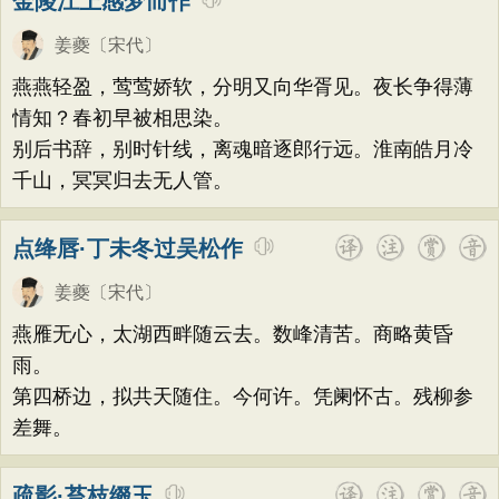
金陵江上感梦而作
姜夔
〔宋代〕
燕燕轻盈，莺莺娇软，分明又向华胥见。夜长争得薄
情知？春初早被相思染。
别后书辞，别时针线，离魂暗逐郎行远。淮南皓月冷
千山，冥冥归去无人管。
点绛唇·丁未冬过吴松作
姜夔
〔宋代〕
燕雁无心，太湖西畔随云去。数峰清苦。商略黄昏
雨。
第四桥边，拟共天随住。今何许。凭阑怀古。残柳参
差舞。
疏影·苔枝缀玉