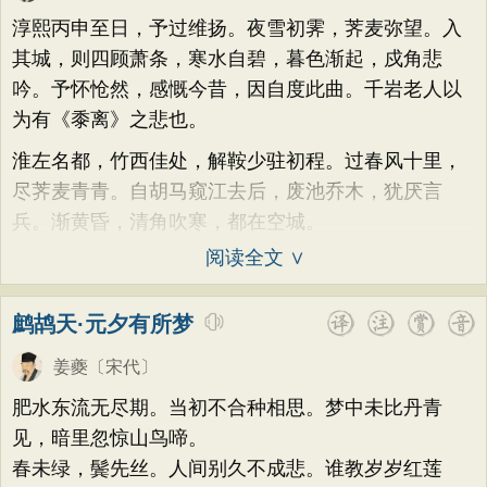
题画
感恩
动物
散曲
感怀
饮酒
高适
方干
李峤
赵嘏
贺铸
郑谷
淳熙丙申至日，予过维扬。夜雪初霁，荠麦弥望。入
落花
桃花
写雨
青春
写山
劝学
郑燮
张说
张炎
白居易
辛弃疾
其城，则四顾萧条，寒水自碧，暮色渐起，戍角悲
论诗
游仙
节日
春节
元宵节
吟。予怀怆然，感慨今昔，因自度此曲。千岩老人以
李清照
刘禹锡
李商隐
陶渊明
为有《黍离》之悲也。
寒食节
清明节
端午节
七夕节
孟浩然
柳宗元
王安石
欧阳修
淮左名都，竹西佳处，解鞍少驻初程。过春风十里，
中秋节
重阳节
托物言志
韦应物
温庭筠
刘长卿
王昌龄
尽荠麦青青。自胡马窥江去后，废池乔木，犹厌言
古文观止
宋词精选
小学古诗
杨万里
诸葛亮
范仲淹
陆龟蒙
兵。渐黄昏，清角吹寒，都在空城。
初中古诗
高中古诗
小学文言文
晏几道
周邦彦
杜荀鹤
吴文英
阅读全文 ∨
初中文言文
高中文言文
唐诗三百首
马致远
皮日休
左丘明
张九龄
鹧鸪天·元夕有所梦
古诗三百首
宋词三百首
古诗十九首
权德舆
黄庭坚
司马迁
皇甫冉
姜夔
〔宋代〕
卓文君
文天祥
刘辰翁
陈子昂
肥水东流无尽期。当初不合种相思。梦中未比丹青
纳兰性德
见，暗里忽惊山鸟啼。
春未绿，鬓先丝。人间别久不成悲。谁教岁岁红莲