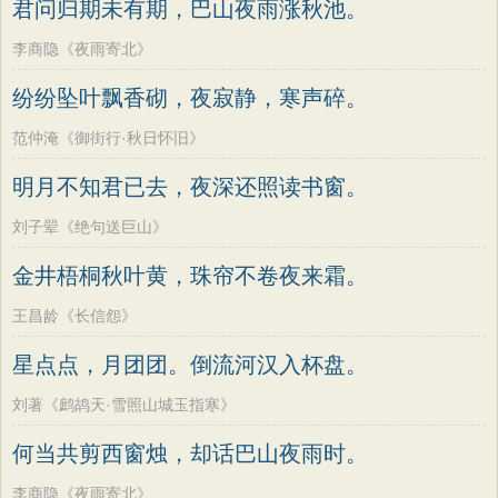
君问归期未有期，巴山夜雨涨秋池。
李商隐《夜雨寄北》
纷纷坠叶飘香砌，夜寂静，寒声碎。
范仲淹《御街行·秋日怀旧》
明月不知君已去，夜深还照读书窗。
刘子翚《绝句送巨山》
金井梧桐秋叶黄，珠帘不卷夜来霜。
王昌龄《长信怨》
星点点，月团团。倒流河汉入杯盘。
刘著《鹧鸪天·雪照山城玉指寒》
何当共剪西窗烛，却话巴山夜雨时。
李商隐《夜雨寄北》