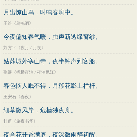
月出惊山鸟，时鸣春涧中。
王维《鸟鸣涧》
今夜偏知春气暖，虫声新透绿窗纱。
刘方平《夜月 / 月夜》
姑苏城外寒山寺，夜半钟声到客船。
张继《枫桥夜泊 / 夜泊枫江》
春色恼人眠不得，月移花影上栏杆。
王安石《春夜》
细草微风岸，危樯独夜舟。
杜甫《旅夜书怀》
夜合花开香满庭，夜深微雨醉初醒。