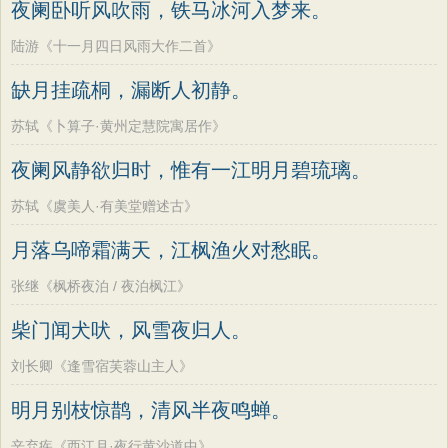
夜阑卧听风吹雨，铁马冰河入梦来。
陆游《十一月四日风雨大作二首》
缺月挂疏桐，漏断人初静。
苏轼《卜算子·黄州定慧院寓居作》
夜阑风静欲归时，惟有一江明月碧琉璃。
苏轼《虞美人·有美堂赠述古》
月落乌啼霜满天，江枫渔火对愁眠。
张继《枫桥夜泊 / 夜泊枫江》
柴门闻犬吠，风雪夜归人。
刘长卿《逢雪宿芙蓉山主人》
明月别枝惊鹊，清风半夜鸣蝉。
辛弃疾《西江月·夜行黄沙道中》