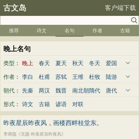
古文岛
客户端下载
推荐
诗文
名句
作者
古籍
晚上名句
类型：
晚上
春天
夏天
秋天
冬天
爱国
写雪
思念
爱情
思乡
离别
月亮
作者：
李白
杜甫
苏轼
王维
杜牧
陆游
梅花
励志
荷花
写雨
友情
感恩
李煜
元稹
韩愈
岑参
齐己
贾岛
朝代：
先秦
两汉
魏晋
南北朝
隋代
唐代
写风
西湖
读书
菊花
长江
黄河
柳永
曹操
李贺
曹植
张籍
孟郊
五代
宋代
金朝
元代
明代
清代
形式：
诗文
古籍
谚语
对联
竹子
哲理
泰山
边塞
柳树
写鸟
皎然
许浑
罗隐
贯休
韦庄
屈原
桃花
老师
母亲
伤感
田园
写云
王勃
张祜
王建
晏殊
岳飞
姚合
昨夜星辰昨夜风，画楼西畔桂堂东。
庐山
山水
星星
荀子
孟子
论语
卢纶
秦观
钱起
朱熹
韩偓
高适
李商隐《无题·昨夜星辰昨夜风》