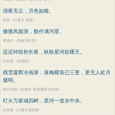
清夜无尘，月色如银。
苏轼《行香子·述怀》
微微风簇浪，散作满河星。
查慎行《舟夜书所见》
迟迟钟鼓初长夜，耿耿星河欲曙天。
白居易《长恨歌》
残雪凝辉冷画屏，落梅横笛已三更，更无人处月
胧明。
纳兰性德《浣溪沙·残雪凝辉冷画屏》
灯火万家城四畔，星河一道水中央。
白居易《江楼夕望招客》