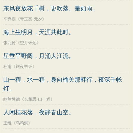
墨子
老子
史记
中庸
礼记
尚书
方干
李峤
赵嘏
贺铸
郑谷
郑燮
东风夜放花千树，更吹落、星如雨。
晋书
左传
论衡
管子
说苑
列子
张说
张炎
白居易
辛弃疾
李清照
辛弃疾《青玉案·元夕》
国语
节日
春节
元宵节
寒食节
刘禹锡
李商隐
陶渊明
孟浩然
海上生明月，天涯共此时。
清明节
端午节
七夕节
中秋节
柳宗元
王安石
欧阳修
韦应物
张九龄《望月怀远》
重阳节
韩非子
罗织经
菜根谭
温庭筠
刘长卿
王昌龄
杨万里
星垂平野阔，月涌大江流。
红楼梦
弟子规
战国策
后汉书
诸葛亮
范仲淹
陆龟蒙
晏几道
淮南子
商君书
水浒传
西游记
杜甫《旅夜书怀》
周邦彦
杜荀鹤
吴文英
马致远
格言联璧
围炉夜话
增广贤文
山一程，水一程，身向榆关那畔行，夜深千帐
皮日休
左丘明
张九龄
权德舆
吕氏春秋
文心雕龙
醒世恒言
灯。
黄庭坚
司马迁
皇甫冉
卓文君
警世通言
幼学琼林
小窗幽记
纳兰性德《长相思·山一程》
文天祥
刘辰翁
陈子昂
三国演义
贞观政要
纳兰性德
人闲桂花落，夜静春山空。
王维《鸟鸣涧》