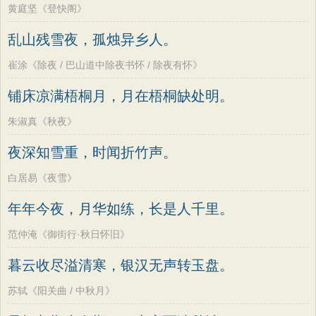
黄庭坚《登快阁》
乱山残雪夜，孤烛异乡人。
崔涂《除夜 / 巴山道中除夜书怀 / 除夜有怀》
铺床凉满梧桐月，月在梧桐缺处明。
朱淑真《秋夜》
夜深知雪重，时闻折竹声。
白居易《夜雪》
年年今夜，月华如练，长是人千里。
范仲淹《御街行·秋日怀旧》
暮云收尽溢清寒，银汉无声转玉盘。
苏轼《阳关曲 / 中秋月》