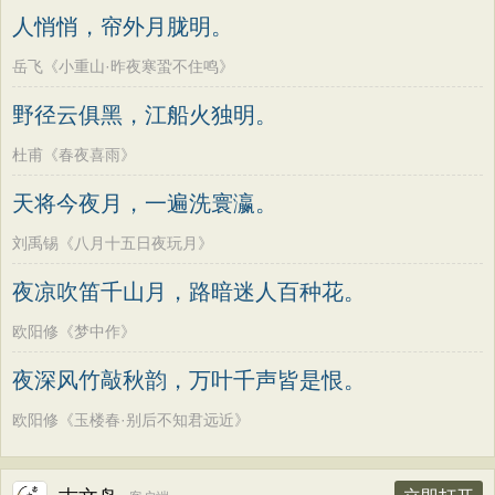
人悄悄，帘外月胧明。
岳飞《小重山·昨夜寒蛩不住鸣》
野径云俱黑，江船火独明。
杜甫《春夜喜雨》
天将今夜月，一遍洗寰瀛。
刘禹锡《八月十五日夜玩月》
夜凉吹笛千山月，路暗迷人百种花。
欧阳修《梦中作》
夜深风竹敲秋韵，万叶千声皆是恨。
欧阳修《玉楼春·别后不知君远近》