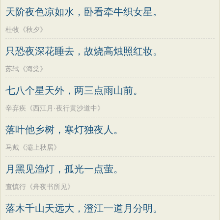
天阶夜色凉如水，卧看牵牛织女星。
杜牧《秋夕》
只恐夜深花睡去，故烧高烛照红妆。
苏轼《海棠》
七八个星天外，两三点雨山前。
辛弃疾《西江月·夜行黄沙道中》
落叶他乡树，寒灯独夜人。
马戴《灞上秋居》
月黑见渔灯，孤光一点萤。
查慎行《舟夜书所见》
落木千山天远大，澄江一道月分明。