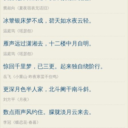
窦叔向《夏夜宿表兄话旧》
冰簟银床梦不成，碧天如水夜云轻。
温庭筠《瑶瑟怨》
雁声远过潇湘去，十二楼中月自明。
温庭筠《瑶瑟怨》
惊回千里梦，已三更。起来独自绕阶行。
岳飞《小重山·昨夜寒蛩不住鸣》
更深月色半人家，北斗阑干南斗斜。
刘方平《月夜》
数点雨声风约住。朦胧淡月云来去。
李冠《蝶恋花·春暮》