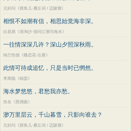
元好问《摸鱼儿·雁丘词 / 迈陂塘》
相恨不如潮有信，相思始觉海非深。
白居易《浪淘沙·借问江潮与海水》
一往情深深几许？深山夕照深秋雨。
纳兰性德《蝶恋花·出塞》
此情可待成追忆，只是当时已惘然。
李商隐《锦瑟》
海水梦悠悠，君愁我亦愁。
佚名《西洲曲》
渺万里层云，千山暮雪，只影向谁去？
元好问《摸鱼儿·雁丘词 / 迈陂塘》