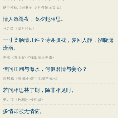
纳兰性德《采桑子·明月多情应笑我》
情人怨遥夜，竟夕起相思。
张九龄《望月怀远》
一寸柔肠情几许？薄衾孤枕，梦回人静，彻晓潇
潇雨。
惠洪《青玉案·丝槐烟柳长亭路》
借问江潮与海水，何似君情与妾心？
白居易《浪淘沙·借问江潮与海水》
若问相思甚了期，除非相见时。
晏几道《长相思·长相思》
多情却被无情恼。