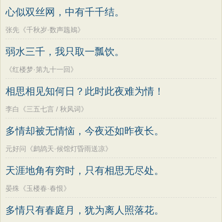
心似双丝网，中有千千结。
张先《千秋岁·数声鶗鴂》
弱水三千，我只取一瓢饮。
《红楼梦·第九十一回》
相思相见知何日？此时此夜难为情！
李白《三五七言 / 秋风词》
多情却被无情恼，今夜还如昨夜长。
元好问《鹧鸪天·候馆灯昏雨送凉》
天涯地角有穷时，只有相思无尽处。
晏殊《玉楼春·春恨》
多情只有春庭月，犹为离人照落花。