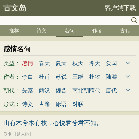
古文岛
客户端下载
推荐
诗文
名句
作者
古籍
感情名句
类型：
感情
春天
夏天
秋天
冬天
爱国
写雪
思念
爱情
思乡
离别
月亮
作者：
李白
杜甫
苏轼
王维
杜牧
陆游
梅花
励志
荷花
写雨
友情
感恩
李煜
元稹
韩愈
岑参
齐己
贾岛
朝代：
先秦
两汉
魏晋
南北朝
隋代
唐代
写风
西湖
读书
菊花
长江
黄河
柳永
曹操
李贺
曹植
张籍
孟郊
五代
宋代
金朝
元代
明代
清代
形式：
诗文
古籍
谚语
对联
竹子
哲理
泰山
边塞
柳树
写鸟
皎然
许浑
罗隐
贯休
韦庄
屈原
桃花
老师
母亲
伤感
田园
写云
王勃
张祜
王建
晏殊
岳飞
姚合
山有木兮木有枝，心悦君兮君不知。
庐山
山水
星星
荀子
孟子
论语
卢纶
秦观
钱起
朱熹
韩偓
高适
佚名《越人歌》