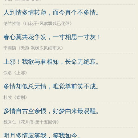
人到情多情转薄，而今真个不多情。
纳兰性德《山花子·风絮飘残已化萍》
春心莫共花争发，一寸相思一寸灰！
李商隐《无题·飒飒东风细雨来》
上邪！我欲与君相知，长命无绝衰。
佚名《上邪》
多情却似总无情，唯觉尊前笑不成。
杜牧《赠别》
多情自古空余恨，好梦由来最易醒。
魏秀仁《花月痕·第十五回诗》
明月多情应笑我，笑我如今。