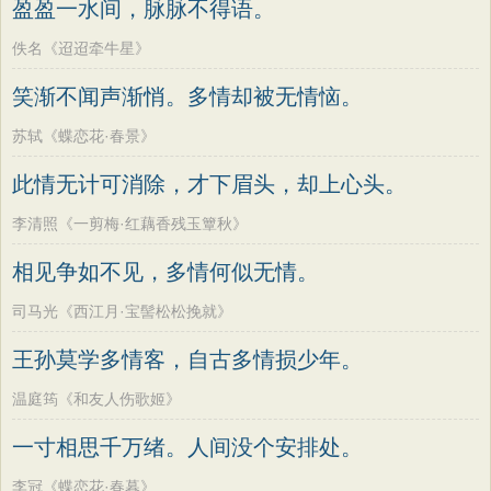
盈盈一水间，脉脉不得语。
佚名《迢迢牵牛星》
笑渐不闻声渐悄。多情却被无情恼。
苏轼《蝶恋花·春景》
此情无计可消除，才下眉头，却上心头。
李清照《一剪梅·红藕香残玉簟秋》
相见争如不见，多情何似无情。
司马光《西江月·宝髻松松挽就》
王孙莫学多情客，自古多情损少年。
温庭筠《和友人伤歌姬》
一寸相思千万绪。人间没个安排处。
李冠《蝶恋花·春暮》