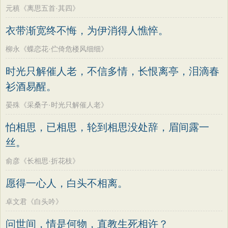
元稹《离思五首·其四》
衣带渐宽终不悔，为伊消得人憔悴。
柳永《蝶恋花·伫倚危楼风细细》
时光只解催人老，不信多情，长恨离亭，泪滴春
衫酒易醒。
晏殊《采桑子·时光只解催人老》
怕相思，已相思，轮到相思没处辞，眉间露一
丝。
俞彦《长相思·折花枝》
愿得一心人，白头不相离。
卓文君《白头吟》
问世间，情是何物，直教生死相许？