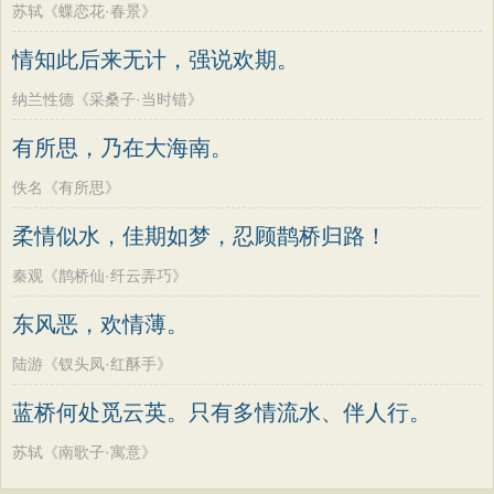
苏轼《蝶恋花·春景》
情知此后来无计，强说欢期。
纳兰性德《采桑子·当时错》
有所思，乃在大海南。
佚名《有所思》
柔情似水，佳期如梦，忍顾鹊桥归路！
秦观《鹊桥仙·纤云弄巧》
东风恶，欢情薄。
陆游《钗头凤·红酥手》
蓝桥何处觅云英。只有多情流水、伴人行。
苏轼《南歌子·寓意》