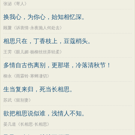
张泌《寄人》
换我心，为你心，始知相忆深。
顾夐《诉衷情·永夜抛人何处去》
相思只在，丁香枝上，豆蔻梢头。
王雱《眼儿媚·杨柳丝丝弄轻柔》
多情自古伤离别，更那堪，冷落清秋节！
柳永《雨霖铃·寒蝉凄切》
生当复来归，死当长相思。
苏武《留别妻》
欲把相思说似谁，浅情人不知。
晏几道《长相思·长相思》