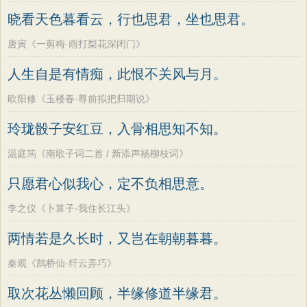
墨子
老子
史记
中庸
礼记
尚书
方干
李峤
赵嘏
贺铸
郑谷
郑燮
晓看天色暮看云，行也思君，坐也思君。
晋书
左传
论衡
管子
说苑
列子
张说
张炎
白居易
辛弃疾
李清照
唐寅《一剪梅·雨打梨花深闭门》
国语
节日
春节
元宵节
寒食节
刘禹锡
李商隐
陶渊明
孟浩然
人生自是有情痴，此恨不关风与月。
清明节
端午节
七夕节
中秋节
柳宗元
王安石
欧阳修
韦应物
欧阳修《玉楼春·尊前拟把归期说》
重阳节
韩非子
罗织经
菜根谭
温庭筠
刘长卿
王昌龄
杨万里
玲珑骰子安红豆，入骨相思知不知。
红楼梦
弟子规
战国策
后汉书
诸葛亮
范仲淹
陆龟蒙
晏几道
淮南子
商君书
水浒传
西游记
温庭筠《南歌子词二首 / 新添声杨柳枝词》
周邦彦
杜荀鹤
吴文英
马致远
格言联璧
围炉夜话
增广贤文
只愿君心似我心，定不负相思意。
皮日休
左丘明
张九龄
权德舆
吕氏春秋
文心雕龙
醒世恒言
黄庭坚
司马迁
皇甫冉
卓文君
李之仪《卜算子·我住长江头》
警世通言
幼学琼林
小窗幽记
文天祥
刘辰翁
陈子昂
两情若是久长时，又岂在朝朝暮暮。
三国演义
贞观政要
纳兰性德
秦观《鹊桥仙·纤云弄巧》
取次花丛懒回顾，半缘修道半缘君。