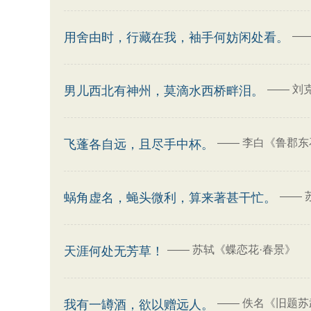
—
用舍由时，行藏在我，袖手何妨闲处看。
——
刘
男儿西北有神州，莫滴水西桥畔泪。
——
李白《鲁郡东
飞蓬各自远，且尽手中杯。
——
蜗角虚名，蝇头微利，算来著甚干忙。
——
苏轼《蝶恋花·春景》
天涯何处无芳草！
——
佚名《旧题苏武
我有一罇酒，欲以赠远人。