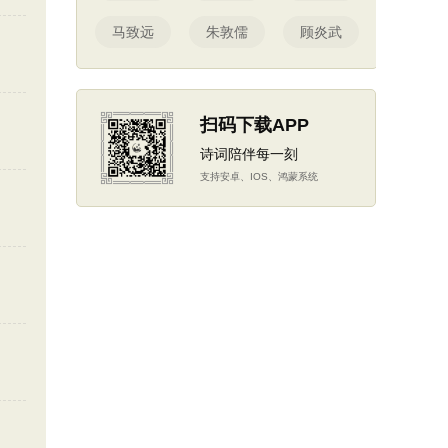
马致远
朱敦儒
顾炎武
扫码下载APP
诗词陪伴每一刻
支持安卓、IOS、鸿蒙系统