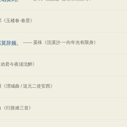
祁《玉楼春·春景》
——
晏殊《浣溪沙·一向年光有限身》
席莫辞频。
·劝君今夜须沈醉》
维《渭城曲 / 送元二使安西》
白《行路难三首》