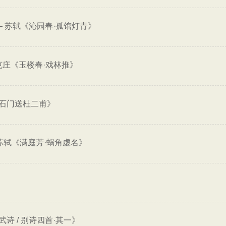
—
苏轼《沁园春·孤馆灯青》
克庄《玉楼春·戏林推》
石门送杜二甫》
苏轼《满庭芳·蜗角虚名》
诗 / 别诗四首·其一》