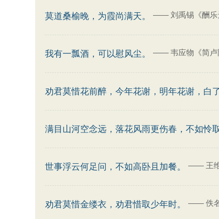
——
刘禹锡《酬乐
莫道桑榆晚，为霞尚满天。
——
韦应物《简卢
我有一瓢酒，可以慰风尘。
劝君莫惜花前醉，今年花谢，明年花谢，白
满目山河空念远，落花风雨更伤春，不如怜
——
王
世事浮云何足问，不如高卧且加餐。
——
佚
劝君莫惜金缕衣，劝君惜取少年时。