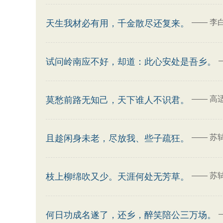
——
李
天生我材必有用，千金散尽还复来。
试问岭南应不好，却道：此心安处是吾乡。
——
高
莫愁前路无知己，天下谁人不识君。
——
苏
且趁闲身未老，尽放我、些子疏狂。
——
苏
枝上柳绵吹又少。天涯何处无芳草。
何日功成名遂了，还乡，醉笑陪公三万场。