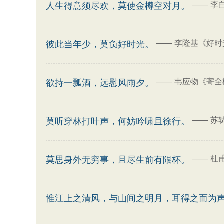
——
李
人生得意须尽欢，莫使金樽空对月。
——
李隆基《好时
彼此当年少，莫负好时光。
——
韦应物《寄全
欲持一瓢酒，远慰风雨夕。
——
苏
莫听穿林打叶声，何妨吟啸且徐行。
——
杜
莫思身外无穷事，且尽生前有限杯。
惟江上之清风，与山间之明月，耳得之而为