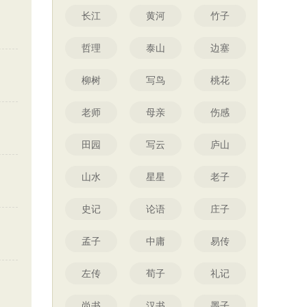
长江
黄河
竹子
哲理
泰山
边塞
柳树
写鸟
桃花
老师
母亲
伤感
田园
写云
庐山
山水
星星
老子
史记
论语
庄子
孟子
中庸
易传
左传
荀子
礼记
尚书
汉书
墨子