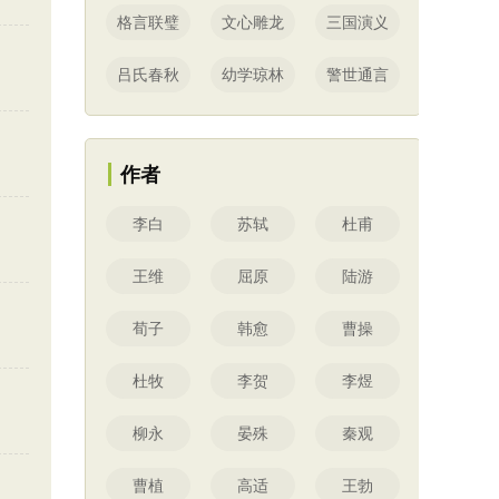
格言联璧
文心雕龙
三国演义
吕氏春秋
幼学琼林
警世通言
作者
李白
苏轼
杜甫
王维
屈原
陆游
荀子
韩愈
曹操
杜牧
李贺
李煜
柳永
晏殊
秦观
曹植
高适
王勃