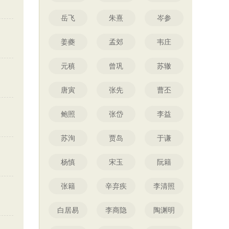
岳飞
朱熹
岑参
姜夔
孟郊
韦庄
元稹
曾巩
苏辙
唐寅
张先
曹丕
鲍照
张岱
李益
苏洵
贾岛
于谦
杨慎
宋玉
阮籍
张籍
辛弃疾
李清照
白居易
李商隐
陶渊明