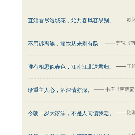
——
欧
直须看尽洛城花，始共春风容易别。
——
苏轼《南
不用诉离觞，痛饮从来别有肠。
——
王
唯有相思似春色，江南江北送君归。
——
韦庄《菩萨蛮
珍重主人心，酒深情亦深。
——
陆
今朝一岁大家添，不是人间偏我老。