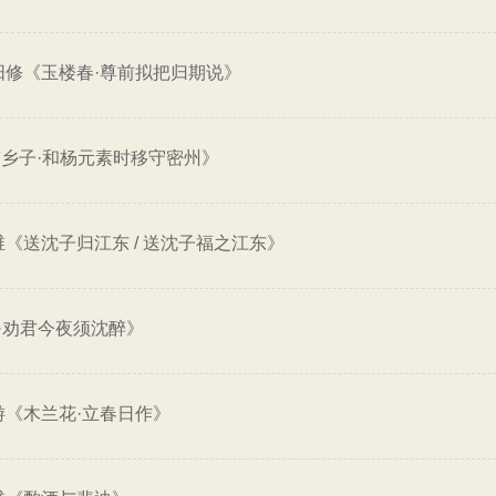
阳修《玉楼春·尊前拟把归期说》
乡子·和杨元素时移守密州》
维《送沈子归江东 / 送沈子福之江东》
·劝君今夜须沈醉》
游《木兰花·立春日作》