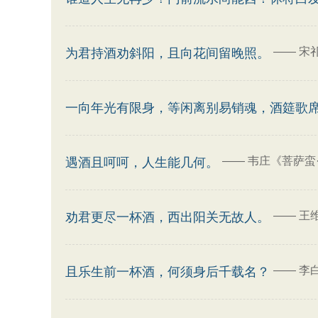
——
宋
为君持酒劝斜阳，且向花间留晚照。
一向年光有限身，等闲离别易销魂，酒筵歌
——
韦庄《菩萨蛮
遇酒且呵呵，人生能几何。
——
王
劝君更尽一杯酒，西出阳关无故人。
——
李
且乐生前一杯酒，何须身后千载名？