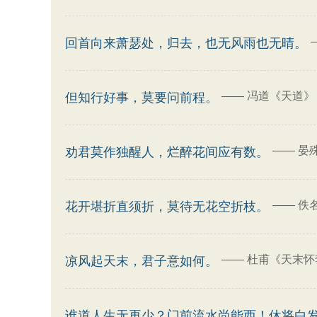
回首向来萧瑟处，归去，也无风雨也无晴。
——
冯道《天道》
但知行好事，莫要问前程。
——
晏
劝君莫作独醒人，烂醉花间应有数。
——
佚
花开堪折直须折，莫待无花空折枝。
——
杜甫《天末怀
凉风起天末，君子意如何。
谁道人生无再少？门前流水尚能西！休将白