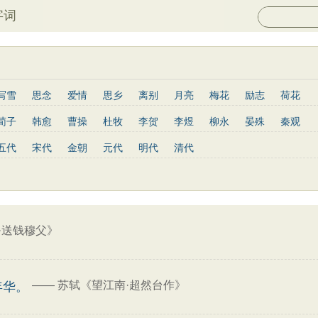
字词
写雪
思念
爱情
思乡
离别
月亮
梅花
励志
荷花
菊花
长江
黄河
竹子
哲理
泰山
边塞
柳树
写鸟
荀子
韩愈
曹操
杜牧
李贺
李煜
柳永
晏殊
秦观
庐山
山水
星星
老子
史记
论语
庄子
孟子
中庸
姜夔
孟郊
韦庄
元稹
曾巩
苏辙
唐寅
张先
曹丕
五代
宋代
金朝
元代
明代
清代
墨子
列子
管子
晋书
节日
春节
元宵节
寒食节
杨慎
宋玉
阮籍
张籍
辛弃疾
李清照
白居易
李商隐
菜根谭
红楼梦
鬼谷子
三国志
韩非子
战国策
淮南子
王安石
范仲淹
杨万里
黄庭坚
王昌龄
龚自珍
温庭筠
通鉴
孙子兵法
小窗幽记
围炉夜话
格言联璧
文心雕龙
刘长卿
司马光
晏几道
司马迁
元好问
曹雪芹
范成大
王守仁
关汉卿
马致远
朱敦儒
顾炎武
纳兰性德
·送钱穆父》
——
苏轼《望江南·超然台作》
年华。