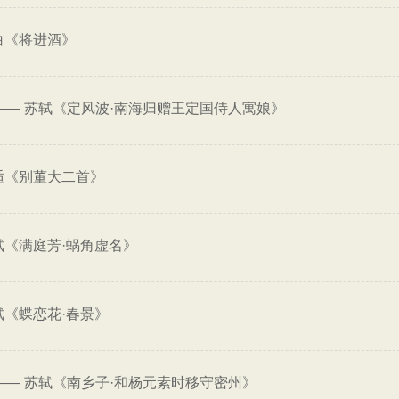
白《将进酒》
——
苏轼《定风波·南海归赠王定国侍人寓娘》
适《别董大二首》
轼《满庭芳·蜗角虚名》
轼《蝶恋花·春景》
——
苏轼《南乡子·和杨元素时移守密州》