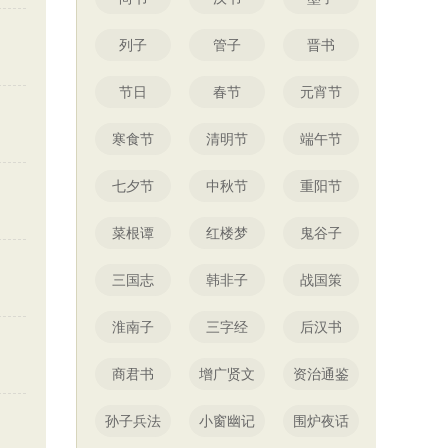
列子
管子
晋书
节日
春节
元宵节
寒食节
清明节
端午节
七夕节
中秋节
重阳节
菜根谭
红楼梦
鬼谷子
三国志
韩非子
战国策
淮南子
三字经
后汉书
商君书
增广贤文
资治通鉴
孙子兵法
小窗幽记
围炉夜话