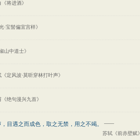
白《将进酒》
光·宝髻偏宜宫样》
椒山中道士》
轼《定风波·莫听穿林打叶声》
甫《绝句漫兴九首》
——
声，目遇之而成色，取之无禁，用之不竭。
苏轼《前赤壁赋