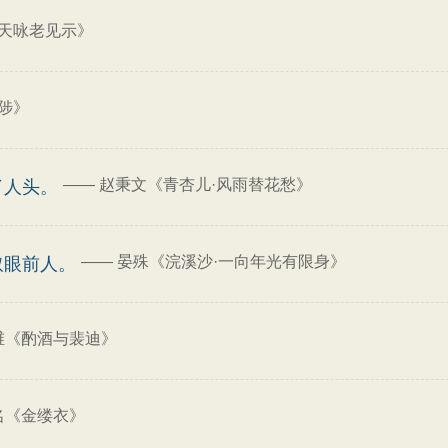
天咏老见示》
陟》
——
赵秉文《青杏儿·风雨替花愁》
了人头。
——
晏殊《浣溪沙·一向年光有限身》
取眼前人。
维《酌酒与裴迪》
名《金缕衣》