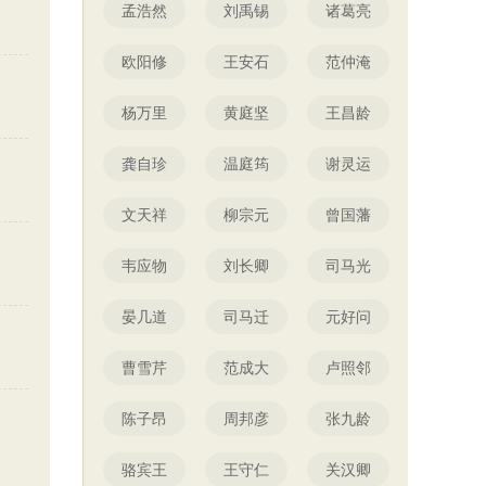
孟浩然
刘禹锡
诸葛亮
欧阳修
王安石
范仲淹
杨万里
黄庭坚
王昌龄
龚自珍
温庭筠
谢灵运
文天祥
柳宗元
曾国藩
韦应物
刘长卿
司马光
晏几道
司马迁
元好问
曹雪芹
范成大
卢照邻
陈子昂
周邦彦
张九龄
》
骆宾王
王守仁
关汉卿