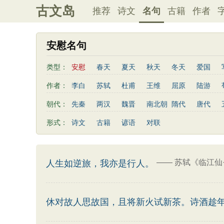
古文岛
推荐
诗文
名句
古籍
作者
安慰名句
类型：
安慰
春天
夏天
秋天
冬天
爱国
写雨
友情
感恩
写风
西湖
读书
作者：
李白
苏轼
杜甫
王维
屈原
陆游
桃花
老师
母亲
伤感
田园
写云
曹植
高适
王勃
岳飞
朱熹
岑参
朝代：
先秦
两汉
魏晋
南北朝
隋代
唐代
易传
左传
荀子
礼记
尚书
汉书
鲍照
张岱
李益
苏洵
贾岛
于谦
形式：
诗文
古籍
谚语
对联
清明节
端午节
七夕节
中秋节
重阳节
陶渊明
孟浩然
刘禹锡
诸葛亮
欧阳修
三字经
后汉书
商君书
增广贤文
资治
谢灵运
文天祥
柳宗元
曾国藩
韦应物
三国演义
吕氏春秋
幼学琼林
警世通言
卢照邻
陈子昂
周邦彦
张九龄
骆宾王
——
苏轼《临江仙
人生如逆旅，我亦是行人。
司马相如
休对故人思故国，且将新火试新茶。诗酒趁