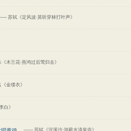
——
苏轼《定风波·莫听穿林打叶声》
殊《木兰花·燕鸿过后莺归去》
名《金缕衣》
李白》
——
苏轼《浣溪沙·游蕲水清泉寺》
发唱黄鸡。