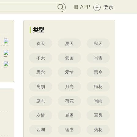
APP
登录
类型
春天
夏天
秋天
冬天
爱国
写雪
思念
爱情
思乡
离别
月亮
梅花
励志
荷花
写雨
友情
感恩
写风
西湖
读书
菊花