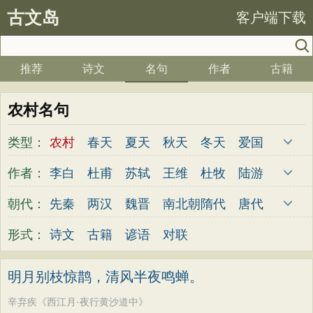
古文岛
客户端下载
推荐
诗文
名句
作者
古籍
农村名句
类型：
农村
春天
夏天
秋天
冬天
爱国
写雪
思念
爱情
思乡
离别
月亮
作者：
李白
杜甫
苏轼
王维
杜牧
陆游
梅花
励志
荷花
写雨
友情
感恩
李煜
元稹
韩愈
岑参
齐己
贾岛
朝代：
先秦
两汉
魏晋
南北朝
隋代
唐代
写风
西湖
读书
菊花
长江
黄河
柳永
曹操
李贺
曹植
张籍
孟郊
五代
宋代
金朝
元代
明代
清代
形式：
诗文
古籍
谚语
对联
竹子
哲理
泰山
边塞
柳树
写鸟
皎然
许浑
罗隐
贯休
韦庄
屈原
桃花
老师
母亲
伤感
田园
写云
王勃
张祜
王建
晏殊
岳飞
姚合
明月别枝惊鹊，清风半夜鸣蝉。
庐山
山水
星星
荀子
孟子
论语
卢纶
秦观
钱起
朱熹
韩偓
高适
辛弃疾《西江月·夜行黄沙道中》