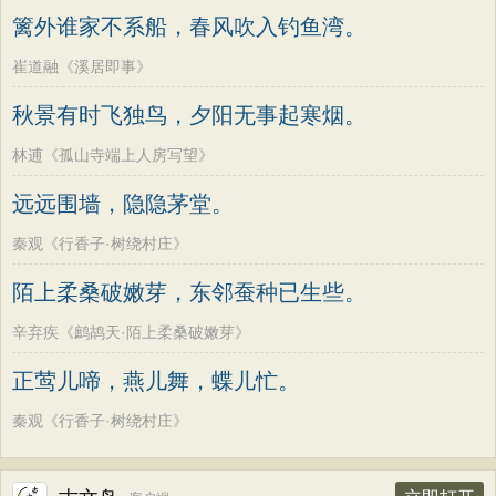
篱外谁家不系船，春风吹入钓鱼湾。
崔道融《溪居即事》
秋景有时飞独鸟，夕阳无事起寒烟。
林逋《孤山寺端上人房写望》
远远围墙，隐隐茅堂。
秦观《行香子·树绕村庄》
陌上柔桑破嫩芽，东邻蚕种已生些。
辛弃疾《鹧鸪天·陌上柔桑破嫩芽》
正莺儿啼，燕儿舞，蝶儿忙。
秦观《行香子·树绕村庄》