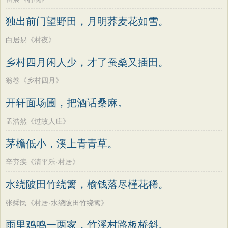
独出前门望野田，月明荞麦花如雪。
白居易《村夜》
乡村四月闲人少，才了蚕桑又插田。
翁卷《乡村四月》
开轩面场圃，把酒话桑麻。
孟浩然《过故人庄》
茅檐低小，溪上青青草。
辛弃疾《清平乐·村居》
水绕陂田竹绕篱，榆钱落尽槿花稀。
张舜民《村居·水绕陂田竹绕篱》
雨里鸡鸣一两家，竹溪村路板桥斜。