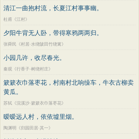
清江一曲抱村流，长夏江村事事幽。
杜甫《江村》
夕阳牛背无人卧，带得寒鸦两两归。
张舜民《村居·水绕陂田竹绕篱》
小园几许，收尽春光。
秦观《行香子·树绕村庄》
簌簌衣巾落枣花，村南村北响缲车，牛衣古柳卖
黄瓜。
苏轼《浣溪沙·簌簌衣巾落枣花》
暧暧远人村，依依墟里烟。
陶渊明《归园田居·其一》