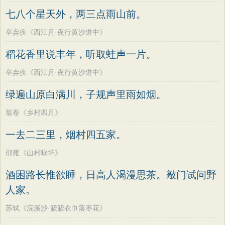
墨子
老子
史记
中庸
礼记
尚书
方干
李峤
赵嘏
贺铸
郑谷
郑燮
七八个星天外，两三点雨山前。
晋书
左传
论衡
管子
说苑
列子
张说
张炎
白居易
辛弃疾
李清照
辛弃疾《西江月·夜行黄沙道中》
国语
节日
春节
元宵节
寒食节
刘禹锡
李商隐
陶渊明
孟浩然
稻花香里说丰年，听取蛙声一片。
清明节
端午节
七夕节
中秋节
柳宗元
王安石
欧阳修
韦应物
辛弃疾《西江月·夜行黄沙道中》
重阳节
韩非子
罗织经
菜根谭
温庭筠
刘长卿
王昌龄
杨万里
绿遍山原白满川，子规声里雨如烟。
红楼梦
弟子规
战国策
后汉书
诸葛亮
范仲淹
陆龟蒙
晏几道
淮南子
商君书
水浒传
西游记
翁卷《乡村四月》
周邦彦
杜荀鹤
吴文英
马致远
格言联璧
围炉夜话
增广贤文
一去二三里，烟村四五家。
皮日休
左丘明
张九龄
权德舆
吕氏春秋
文心雕龙
醒世恒言
黄庭坚
司马迁
皇甫冉
卓文君
邵雍《山村咏怀》
警世通言
幼学琼林
小窗幽记
文天祥
刘辰翁
陈子昂
酒困路长惟欲睡，日高人渴漫思茶。敲门试问野
三国演义
贞观政要
纳兰性德
人家。
苏轼《浣溪沙·簌簌衣巾落枣花》