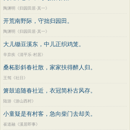
陶渊明《归园田居·其一》
开荒南野际，守拙归园田。
陶渊明《归园田居·其一》
大儿锄豆溪东，中儿正织鸡笼。
辛弃疾《清平乐·村居》
桑柘影斜春社散，家家扶得醉人归。
王驾《社日》
箫鼓追随春社近，衣冠简朴古风存。
陆游《游山西村》
小童疑是有村客，急向柴门去却关。
崔道融《溪居即事》