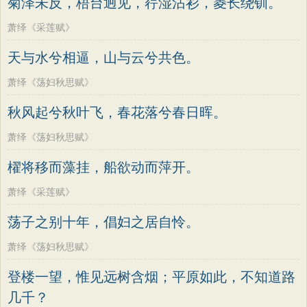
菊泽未反，梧台迥见，荇湿沾衫，菱长绕钏。
萧绎《采莲赋》
天与水兮相逼，山与云兮共色。
萧绎《荡妇秋思赋》
秋风起兮秋叶飞，春花落兮春日晖。
萧绎《荡妇秋思赋》
櫂将移而藻挂，船欲动而萍开。
萧绎《采莲赋》
荡子之别十年，倡妇之居自怜。
萧绎《荡妇秋思赋》
登楼一望，惟见远树含烟；平原如此，不知道路
几千？