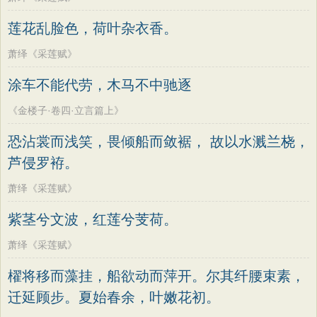
莲花乱脸色，荷叶杂衣香。
萧绎《采莲赋》
涂车不能代劳，木马不中驰逐
《金楼子·卷四·立言篇上》
恐沾裳而浅笑，畏倾船而敛裾， 故以水溅兰桡，
芦侵罗袸。
萧绎《采莲赋》
紫茎兮文波，红莲兮芰荷。
萧绎《采莲赋》
櫂将移而藻挂，船欲动而萍开。尔其纤腰束素，
迁延顾步。夏始春余，叶嫩花初。