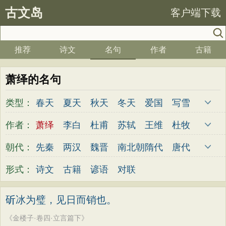
古文岛
客户端下载
推荐
诗文
名句
作者
古籍
萧绎的名句
类型：
春天
夏天
秋天
冬天
爱国
写雪
思念
爱情
思乡
离别
月亮
梅花
作者：
萧绎
李白
杜甫
苏轼
王维
杜牧
励志
荷花
写雨
友情
感恩
写风
陆游
李煜
元稹
韩愈
岑参
齐己
朝代：
先秦
两汉
魏晋
南北朝
隋代
唐代
西湖
读书
菊花
长江
黄河
竹子
贾岛
柳永
曹操
李贺
曹植
张籍
五代
宋代
金朝
元代
明代
清代
形式：
诗文
古籍
谚语
对联
哲理
泰山
边塞
柳树
写鸟
桃花
孟郊
皎然
许浑
罗隐
贯休
韦庄
老师
母亲
伤感
田园
写云
庐山
屈原
王勃
张祜
王建
晏殊
岳飞
斫冰为璧，见日而销也。
山水
星星
荀子
孟子
论语
墨子
姚合
卢纶
秦观
钱起
朱熹
韩偓
《金楼子·卷四·立言篇下》