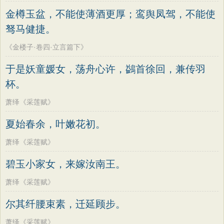
老子
史记
中庸
礼记
尚书
晋书
高适
方干
李峤
赵嘏
贺铸
郑谷
金樽玉盆，不能使薄酒更厚；鸾舆凤驾，不能使
左传
论衡
管子
说苑
列子
国语
郑燮
张说
张炎
白居易
辛弃疾
驽马健捷。
节日
春节
元宵节
寒食节
清明节
李清照
刘禹锡
李商隐
陶渊明
《金楼子·卷四·立言篇下》
端午节
七夕节
中秋节
重阳节
孟浩然
柳宗元
王安石
欧阳修
于是妖童媛女，荡舟心许，鷁首徐回，兼传羽
韩非子
罗织经
菜根谭
红楼梦
韦应物
温庭筠
刘长卿
王昌龄
杯。
弟子规
战国策
后汉书
淮南子
杨万里
诸葛亮
范仲淹
陆龟蒙
萧绎《采莲赋》
商君书
水浒传
西游记
晏几道
周邦彦
杜荀鹤
吴文英
夏始春余，叶嫩花初。
格言联璧
围炉夜话
增广贤文
马致远
皮日休
左丘明
张九龄
萧绎《采莲赋》
吕氏春秋
文心雕龙
醒世恒言
权德舆
黄庭坚
司马迁
皇甫冉
碧玉小家女，来嫁汝南王。
警世通言
幼学琼林
小窗幽记
卓文君
文天祥
刘辰翁
陈子昂
萧绎《采莲赋》
三国演义
贞观政要
纳兰性德
尔其纤腰束素，迁延顾步。
萧绎《采莲赋》