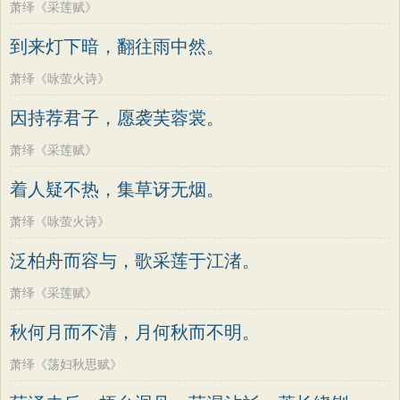
萧绎《采莲赋》
到来灯下暗，翻往雨中然。
萧绎《咏萤火诗》
因持荐君子，愿袭芙蓉裳。
萧绎《采莲赋》
着人疑不热，集草讶无烟。
萧绎《咏萤火诗》
泛柏舟而容与，歌采莲于江渚。
萧绎《采莲赋》
秋何月而不清，月何秋而不明。
萧绎《荡妇秋思赋》