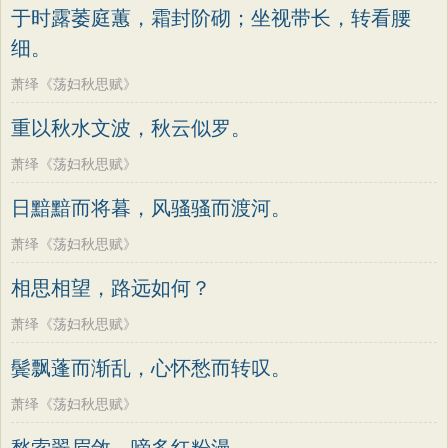
于时露萎庭蕙，霜封阶砌；坐视带长，转看腰
细。
萧绎《荡妇秋思赋》
重以秋水文波，秋云似罗。
萧绎《荡妇秋思赋》
日黯黯而将暮，风骚骚而渡河。
萧绎《荡妇秋思赋》
相思相望，路远如何？
萧绎《荡妇秋思赋》
鬓飘蓬而渐乱，心怀愁而转叹。
萧绎《荡妇秋思赋》