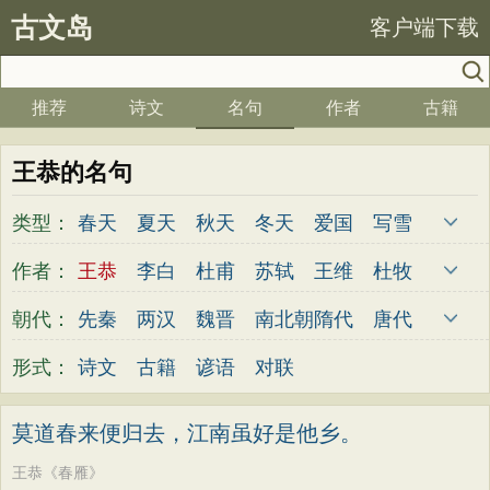
古文岛
客户端下载
推荐
诗文
名句
作者
古籍
王恭的名句
类型：
春天
夏天
秋天
冬天
爱国
写雪
思念
爱情
思乡
离别
月亮
梅花
作者：
王恭
李白
杜甫
苏轼
王维
杜牧
励志
荷花
写雨
友情
感恩
写风
陆游
李煜
元稹
韩愈
岑参
齐己
朝代：
先秦
两汉
魏晋
南北朝
隋代
唐代
西湖
读书
菊花
长江
黄河
竹子
贾岛
柳永
曹操
李贺
曹植
张籍
五代
宋代
金朝
元代
明代
清代
形式：
诗文
古籍
谚语
对联
哲理
泰山
边塞
柳树
写鸟
桃花
孟郊
皎然
许浑
罗隐
贯休
韦庄
老师
母亲
伤感
田园
写云
庐山
屈原
王勃
张祜
王建
晏殊
岳飞
莫道春来便归去，江南虽好是他乡。
山水
星星
荀子
孟子
论语
墨子
姚合
卢纶
秦观
钱起
朱熹
韩偓
王恭《春雁》