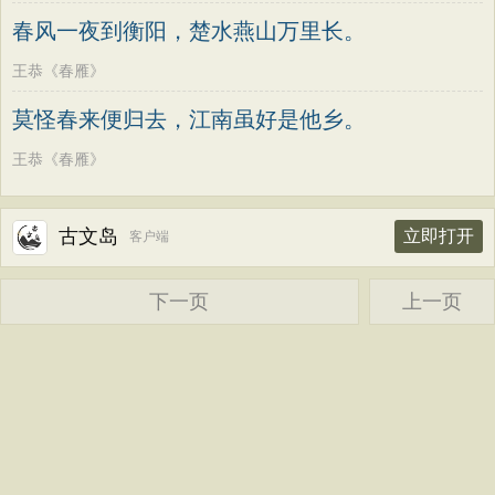
老子
史记
中庸
礼记
尚书
晋书
高适
方干
李峤
赵嘏
贺铸
郑谷
春风一夜到衡阳，楚水燕山万里长。
左传
论衡
管子
说苑
列子
国语
郑燮
张说
张炎
白居易
辛弃疾
王恭《春雁》
节日
春节
元宵节
寒食节
清明节
李清照
刘禹锡
李商隐
陶渊明
莫怪春来便归去，江南虽好是他乡。
端午节
七夕节
中秋节
重阳节
孟浩然
柳宗元
王安石
欧阳修
王恭《春雁》
韩非子
罗织经
菜根谭
红楼梦
韦应物
温庭筠
刘长卿
王昌龄
弟子规
战国策
后汉书
淮南子
杨万里
诸葛亮
范仲淹
陆龟蒙
古文岛
立即打开
客户端
商君书
水浒传
西游记
晏几道
周邦彦
杜荀鹤
吴文英
格言联璧
围炉夜话
增广贤文
马致远
皮日休
左丘明
张九龄
下一页
上一页
吕氏春秋
文心雕龙
醒世恒言
权德舆
黄庭坚
司马迁
皇甫冉
警世通言
幼学琼林
小窗幽记
卓文君
文天祥
刘辰翁
陈子昂
三国演义
贞观政要
纳兰性德