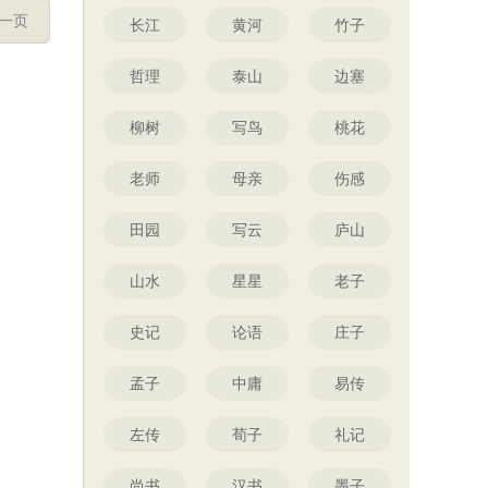
一页
长江
黄河
竹子
哲理
泰山
边塞
柳树
写鸟
桃花
老师
母亲
伤感
田园
写云
庐山
山水
星星
老子
史记
论语
庄子
孟子
中庸
易传
左传
荀子
礼记
尚书
汉书
墨子