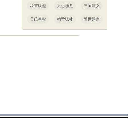
格言联璧
文心雕龙
三国演义
吕氏春秋
幼学琼林
警世通言