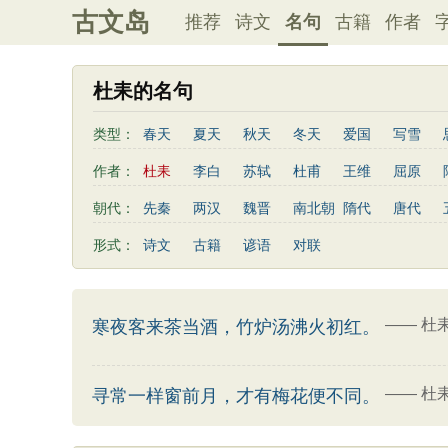
古文岛
推荐
诗文
名句
古籍
作者
杜耒的名句
类型：
春天
夏天
秋天
冬天
爱国
写雪
友情
感恩
写风
西湖
读书
菊花
作者：
杜耒
李白
苏轼
杜甫
王维
屈原
老师
母亲
伤感
田园
写云
庐山
秦观
曹植
高适
王勃
岳飞
朱熹
朝代：
先秦
两汉
魏晋
南北朝
隋代
唐代
左传
荀子
礼记
尚书
汉书
墨子
曹丕
鲍照
张岱
李益
苏洵
贾岛
形式：
诗文
古籍
谚语
对联
端午节
七夕节
中秋节
重阳节
菜根谭
李商隐
陶渊明
孟浩然
刘禹锡
诸葛亮
后汉书
商君书
增广贤文
资治通鉴
孙
温庭筠
谢灵运
文天祥
柳宗元
曾国藩
吕氏春秋
幼学琼林
警世通言
范成大
卢照邻
陈子昂
周邦彦
张九龄
——
杜
寒夜客来茶当酒，竹炉汤沸火初红。
司马相如
——
杜
寻常一样窗前月，才有梅花便不同。