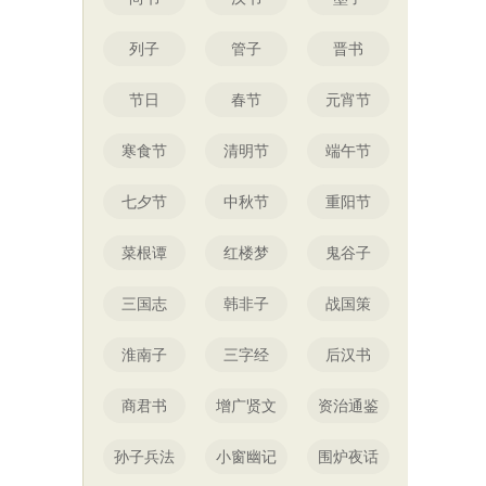
列子
管子
晋书
节日
春节
元宵节
寒食节
清明节
端午节
七夕节
中秋节
重阳节
菜根谭
红楼梦
鬼谷子
三国志
韩非子
战国策
淮南子
三字经
后汉书
商君书
增广贤文
资治通鉴
孙子兵法
小窗幽记
围炉夜话