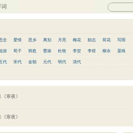
字词
思念
爱情
思乡
离别
月亮
梅花
励志
荷花
写雨
长江
黄河
竹子
哲理
泰山
边塞
柳树
写鸟
桃花
陆游
荀子
韩愈
曹操
杜牧
李贺
李煜
柳永
晏殊
山水
星星
老子
史记
论语
庄子
孟子
中庸
易传
岑参
姜夔
孟郊
韦庄
元稹
曾巩
苏辙
唐寅
张先
五代
宋代
金朝
元代
明代
清代
列子
管子
晋书
节日
春节
元宵节
寒食节
清明节
于谦
杨慎
宋玉
阮籍
张籍
辛弃疾
李清照
白居易
红楼梦
鬼谷子
三国志
韩非子
战国策
淮南子
三字经
欧阳修
王安石
范仲淹
杨万里
黄庭坚
王昌龄
龚自珍
子兵法
小窗幽记
围炉夜话
格言联璧
文心雕龙
三国演义
韦应物
刘长卿
司马光
晏几道
司马迁
元好问
曹雪芹
骆宾王
王守仁
关汉卿
马致远
朱敦儒
顾炎武
纳兰性德
耒《寒夜》
耒《寒夜》