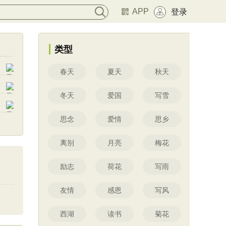
APP
登录
类型
春天
夏天
秋天
冬天
爱国
写雪
思念
爱情
思乡
离别
月亮
梅花
励志
荷花
写雨
友情
感恩
写风
西湖
读书
菊花