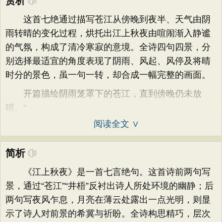
赏析
这首七绝通过描写苍江从傍晚到夜半、天气由阴
雨转晴的变化过程，烘托出江上秋夜由喧闹渐入静谧
的气氛，构成了清冷寒寂的意境。全诗四句四景，分
别选择最适宜的角度表现了阴雨、风起、风停及将晴
时分的景色，虽一句一转，却合成一幅完整的画面。
开篇描绘阴雨笼罩下的苍江，直到傍晚仍未放
晴。“
阅读全文 ∨
简析
《江上秋夜》是一首七言绝句。这首诗前两句写
景，通过“苍江”“井梧”反衬出诗人所处环境的幽静；后
两句写夜风乍息，月亮在薄云处露出一点光明，则显
示了诗人对前景的希冀与祈盼。全诗构思精巧，层次