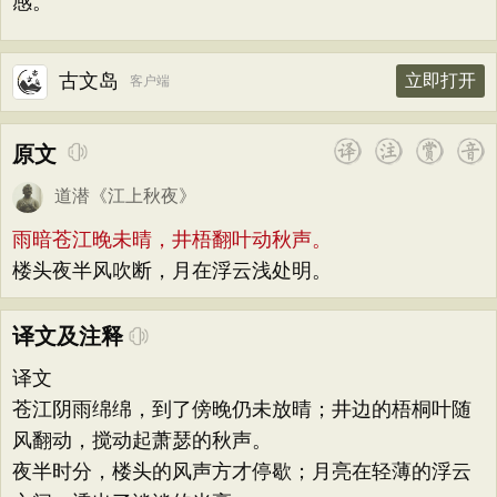
感。
古文岛
立即打开
客户端
原文
道潜
《
江上秋夜
》
雨暗苍江晚未晴，井梧翻叶动秋声。
楼头夜半风吹断，月在浮云浅处明。
译文及注释
译文
苍江阴雨绵绵，到了傍晚仍未放晴；井边的梧桐叶随
风翻动，搅动起萧瑟的秋声。
夜半时分，楼头的风声方才停歇；月亮在轻薄的浮云