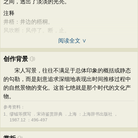
之间，透出了淡淡的光亮。
注释
井梧：井边的梧桐。
风吹断：风停了。断，止。
阅读全文 ∨
创作背景
宋人写景，往往不满足于总体印象的概括或静态
的勾勒，而是刻意追求深细地表现出时间推移过程中
的自然景物的变化。这首七绝就是那个时代的文化产
物。
参考资料：
1、
缪钺等撰写 ．宋诗鉴赏辞典 ．上海 ：上海辞书出版社 ，
1987.12 ：496-497