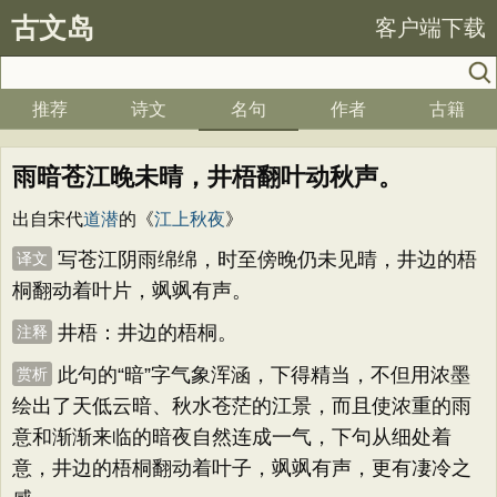
古文岛
客户端下载
推荐
诗文
名句
作者
古籍
雨暗苍江晚未晴，井梧翻叶动秋声。
出自宋代
道潜
的《
江上秋夜
》
写苍江阴雨绵绵，时至傍晚仍未见晴，井边的梧
译文
桐翻动着叶片，飒飒有声。
井梧：井边的梧桐。
注释
此句的“暗”字气象浑涵，下得精当，不但用浓墨
赏析
绘出了天低云暗、秋水苍茫的江景，而且使浓重的雨
意和渐渐来临的暗夜自然连成一气，下句从细处着
意，井边的梧桐翻动着叶子，飒飒有声，更有凄冷之