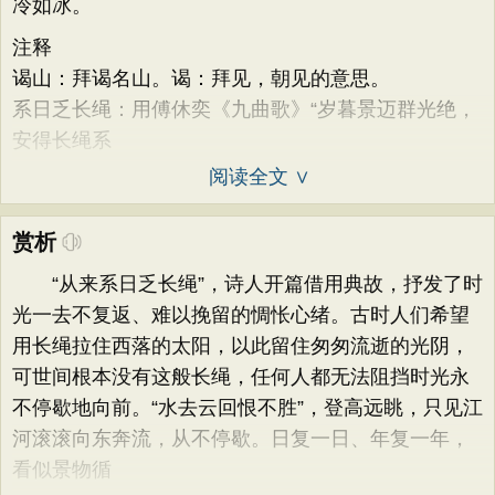
冷如冰。
注释
谒山：拜谒名山。谒：拜见，朝见的意思。
系日乏长绳：用傅休奕《九曲歌》“岁暮景迈群光绝，
安得长绳系
阅读全文 ∨
赏析
“从来系日乏长绳”，诗人开篇借用典故，抒发了时
光一去不复返、难以挽留的惆怅心绪。古时人们希望
用长绳拉住西落的太阳，以此留住匆匆流逝的光阴，
可世间根本没有这般长绳，任何人都无法阻挡时光永
不停歇地向前。“水去云回恨不胜”，登高远眺，只见江
河滚滚向东奔流，从不停歇。日复一日、年复一年，
看似景物循