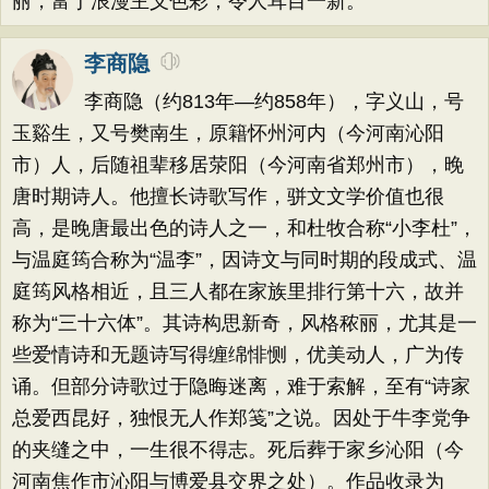
丽，富于浪漫主义色彩，令人耳目一新。
李商隐
李商隐（约813年—约858年），字义山，号
玉谿生，又号樊南生，原籍怀州河内（今河南沁阳
市）人，后随祖辈移居荥阳（今河南省郑州市），晚
唐时期诗人。他擅长诗歌写作，骈文文学价值也很
高，是晚唐最出色的诗人之一，和杜牧合称“小李杜”，
与温庭筠合称为“温李”，因诗文与同时期的段成式、温
庭筠风格相近，且三人都在家族里排行第十六，故并
称为“三十六体”。其诗构思新奇，风格秾丽，尤其是一
些爱情诗和无题诗写得缠绵悱恻，优美动人，广为传
诵。但部分诗歌过于隐晦迷离，难于索解，至有“诗家
总爱西昆好，独恨无人作郑笺”之说。因处于牛李党争
的夹缝之中，一生很不得志。死后葬于家乡沁阳（今
河南焦作市沁阳与博爱县交界之处）。作品收录为