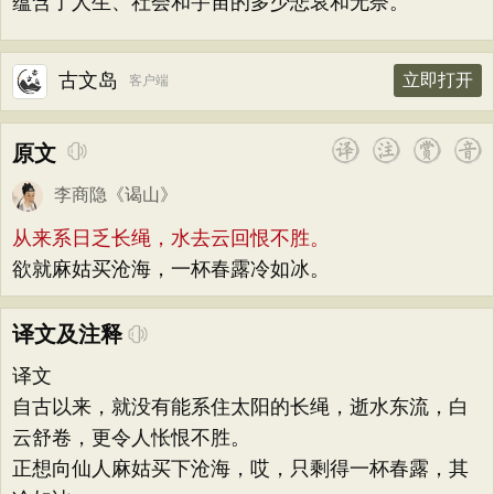
蕴含了人生、社会和宇宙的多少悲哀和无奈。
古文岛
立即打开
客户端
原文
李商隐
《
谒山
》
从来系日乏长绳，水去云回恨不胜。
欲就麻姑买沧海，一杯春露冷如冰。
译文及注释
译文
自古以来，就没有能系住太阳的长绳，逝水东流，白
云舒卷，更令人怅恨不胜。
正想向仙人麻姑买下沧海，哎，只剩得一杯春露，其