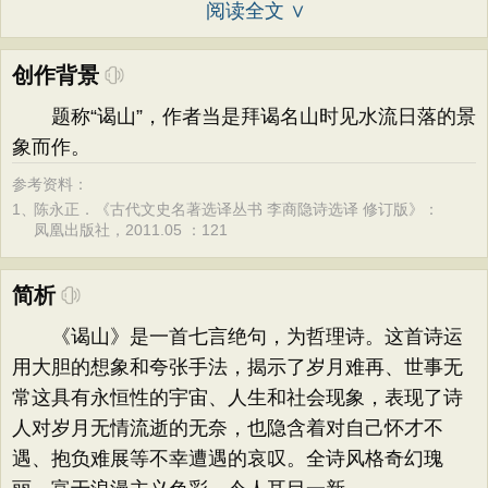
阅读全文 ∨
创作背景
题称“谒山”，作者当是拜谒名山时见水流日落的景
象而作。
参考资料：
1、
陈永正．《古代文史名著选译丛书 李商隐诗选译 修订版》：
凤凰出版社，2011.05 ：121
简析
《谒山》是一首七言绝句，为哲理诗。这首诗运
用大胆的想象和夸张手法，揭示了岁月难再、世事无
常这具有永恒性的宇宙、人生和社会现象，表现了诗
人对岁月无情流逝的无奈，也隐含着对自己怀才不
遇、抱负难展等不幸遭遇的哀叹。全诗风格奇幻瑰