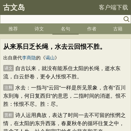
古文岛
客户端下载
推荐
诗文
名句
作者
古籍
从来系日乏长绳，水去云回恨不胜。
出自唐代
李商隐
的《
谒山
》
自古以来，就没有能系住太阳的长绳，逝水东
译文
流，白云舒卷，更令人怅恨不胜。
水去：一指与“云回”一样是所见景象，含有“百川
注释
东到海，何日复西归”的意思，二指时间的消逝。恨不
胜：怅恨不尽。胜：尽。
诗人运用典故，表达了时间一去不可留的怅惘之
赏析
情，在太阳的东升西落，春夏秋冬的循环往复之中，