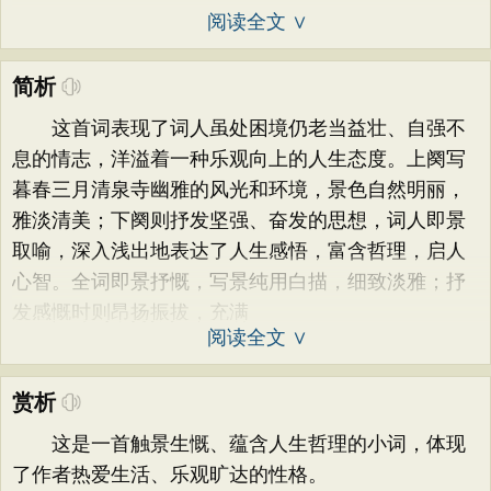
阅读全文 ∨
简析
这首词表现了词人虽处困境仍老当益壮、自强不
息的情志，洋溢着一种乐观向上的人生态度。上阕写
暮春三月清泉寺幽雅的风光和环境，景色自然明丽，
雅淡清美；下阕则抒发坚强、奋发的思想，词人即景
取喻，深入浅出地表达了人生感悟，富含哲理，启人
心智。全词即景抒慨，写景纯用白描，细致淡雅；抒
发感慨时则昂扬振拔，充满
阅读全文 ∨
赏析
这是一首触景生慨、蕴含人生哲理的小词，体现
了作者热爱生活、乐观旷达的性格。