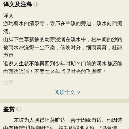
译文及注释
译文
游玩蕲水的清泉寺，寺庙在兰溪的旁边，溪水向西流
淌。
山脚下兰草新抽的幼芽浸润在溪水中，松林间的沙路
被雨水冲洗得一尘不染，傍晚时分，细雨萧萧，杜鹃
声声。
谁说人生就不能再回到少年时期？门前的溪水都还能
向西边流淌！不要在老年感叹时光的飞逝啊！
注释
阅读全文 ∨
鉴赏
东坡为人胸襟坦荡旷达，善于因缘自适。他因诗
中有所谓“讥讽朝廷”语，被罗织罪名入狱，“乌台诗