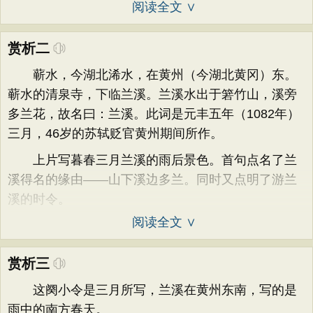
阅读全文 ∨
赏析二
蕲水，今湖北浠水，在黄州（今湖北黄冈）东。
蕲水的清泉寺，下临兰溪。兰溪水出于箬竹山，溪旁
多兰花，故名曰：兰溪。此词是元丰五年（1082年）
三月，46岁的苏轼贬官黄州期间所作。
上片写暮春三月兰溪的雨后景色。首句点名了兰
溪得名的缘由——山下溪边多兰。同时又点明了游兰
溪的时令。
阅读全文 ∨
赏析三
这阕小令是三月所写，兰溪在黄州东南，写的是
雨中的南方春天。