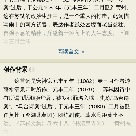
案”过后，于公元1080年（元丰三年）二月贬到黄州。
这在苏轼的政治生涯中，是一个重大的打击。此词描
写雨中的南方初春，表达作者虽处困境而老当益壮、
自强不息的精神，洋溢着一种向上的人生态度。上阕
写三月兰溪
阅读全文 ∨
创作背景
这首词是宋神宗元丰五年（1082）春三月作者游
蕲水清泉寺时所作。元丰二年（1079），苏轼因诗中
有所谓“讥讽朝廷”语，被罗织罪名入狱，史称“乌台诗
案”。“乌台诗案”过后，于元丰三年（1080）二月被贬
任黄州（今湖北黄冈）团练副使。蕲水县距黄州不
远。《苏轼文集》卷六十八《书清泉寺词》：“黄州东
南三