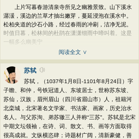
上片写暮春游清泉寺所见之幽雅景致。山下溪水
潺湲，溪边的兰草才抽出嫩芽，蔓延浸泡在溪水中。
松柏夹道的沙石小路，经过春雨的冲刷，洁净无泥。
时值日暮，松林间的杜鹃在潇潇细雨中啼叫着。这是
一幅多么幽美宁
阅读全文 ∨
苏轼
苏轼，（1037年1月8日-1101年8月24日）字
子瞻、和仲，号铁冠道人、东坡居士，世称苏东坡、
苏仙，汉族，眉州眉山（四川省眉山市）人，祖籍河
北栾城，北宋著名文学家、书法家、画家，历史治水
名人。与父苏洵、弟苏辙三人并称“三苏”。苏轼是北宋
中期文坛领袖，在诗、词、散文、书、画等方面取得
很高成就。文纵横恣肆；诗题材广阔，清新豪健，善