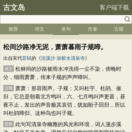
古文岛
客户端下载
推荐
诗文
名句
作者
古籍
松间沙路净无泥，萧萧暮雨子规啼。
出自宋代
苏轼
的《
浣溪沙·游蕲水清泉寺
》
松林间的沙路被雨水冲洗得一尘不染，傍晚时
译文
分，细雨萧萧，传来子规的声声啼叫。
萧萧：形容雨声。子规：又叫杜宇、杜鹃、催
注释
归，它总是朝着北方鸣叫，六、七月鸣叫声更甚，昼
夜不止，发出的声音极其哀切，犹如盼子回归，所以
叫杜鹃啼归、这种鸟也叫子规。
此句写清泉寺幽雅的风光和环境，词人漫步溪
赏析