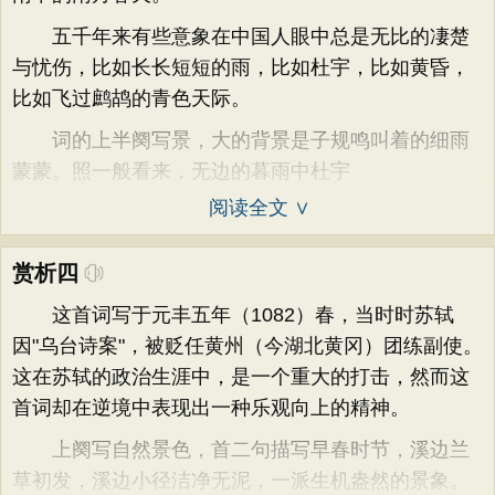
五千年来有些意象在中国人眼中总是无比的凄楚
与忧伤，比如长长短短的雨，比如杜宇，比如黄昏，
比如飞过鹧鸪的青色天际。
词的上半阕写景，大的背景是子规鸣叫着的细雨
蒙蒙。照一般看来，无边的暮雨中杜宇
阅读全文 ∨
赏析四
这首词写于元丰五年（1082）春，当时时苏轼
因"乌台诗案"，被贬任黄州（今湖北黄冈）团练副使。
这在苏轼的政治生涯中，是一个重大的打击，然而这
首词却在逆境中表现出一种乐观向上的精神。
上阕写自然景色，首二句描写早春时节，溪边兰
草初发，溪边小径洁净无泥，一派生机盎然的景象。