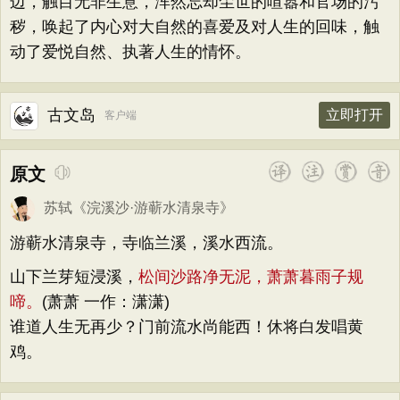
边，触目无非生意，浑然忘却尘世的喧嚣和官场的污
秽，唤起了内心对大自然的喜爱及对人生的回味，触
动了爱悦自然、执著人生的情怀。
古文岛
立即打开
客户端
原文
苏轼
《
浣溪沙·游蕲水清泉寺
》
游蕲水清泉寺，寺临兰溪，溪水西流。
山下兰芽短浸溪，
松间沙路净无泥，萧萧暮雨子规
啼。
(萧萧 一作：潇潇)
谁道人生无再少？门前流水尚能西！休将白发唱黄
鸡。