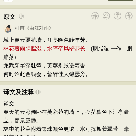
原文
杜甫
《
曲江对雨
》
城上春云覆苑墙，江亭晚色静年芳。
林花著雨胭脂湿，水荇牵风翠带长。
(胭脂湿 一作：胭
脂落)
龙武新军深驻辇，芙蓉别殿谩焚香。
何时诏此金钱会，暂醉佳人锦瑟旁。
译文及注释
译文
春天的云彩倦卧在芙蓉苑的墙上，苍茫暮色下江亭矗
立，春景寂静。
林中的花朵附着雨珠颜色更浓，水荇挥舞着翠带，牵