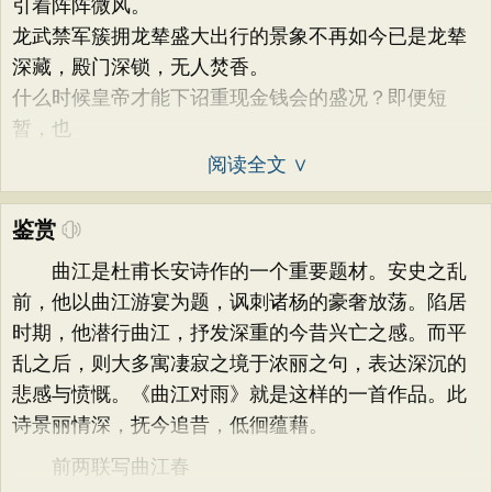
引着阵阵微风。
龙武禁军簇拥龙辇盛大出行的景象不再如今已是龙辇
深藏，殿门深锁，无人焚香。
什么时候皇帝才能下诏重现金钱会的盛况？即便短
暂，也
阅读全文 ∨
鉴赏
曲江是杜甫长安诗作的一个重要题材。安史之乱
前，他以曲江游宴为题，讽刺诸杨的豪奢放荡。陷居
时期，他潜行曲江，抒发深重的今昔兴亡之感。而平
乱之后，则大多寓凄寂之境于浓丽之句，表达深沉的
悲感与愤慨。《曲江对雨》就是这样的一首作品。此
诗景丽情深，抚今追昔，低徊蕴藉。
前两联写曲江春