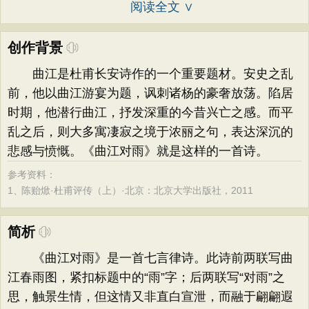
阅读全文 ∨
创作背景
曲江是杜甫长安诗作的一个重要题材。安史之乱
前，他以曲江游宴为题，讽刺诸杨的豪奢放荡。陷居
时期，他潜行曲江，抒发深重的今昔兴亡之感。而平
乱之后，则大多寓凄寂之境于浓丽之句，表达深沉的
悲感与愤慨。《曲江对雨》就是这样的一首诗。
参考资料：
1、
陈贻焮·杜甫评传（上）·北京：北京大学出版社，2011
简析
《曲江对雨》是一首七言律诗。此诗前两联写曲
江春雨图，紧扣标题中的“雨”字；后两联写“对雨”之
思，触景生情，但这情又非直白宣泄，而融于翩翩遐