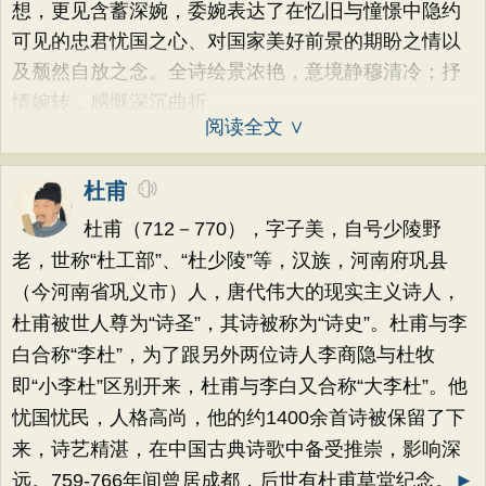
想，更见含蓄深婉，委婉表达了在忆旧与憧憬中隐约
可见的忠君忧国之心、对国家美好前景的期盼之情以
及颓然自放之念。全诗绘景浓艳，意境静穆清冷；抒
情婉转，感慨深沉曲折
阅读全文 ∨
杜甫
杜甫（712－770），字子美，自号少陵野
老，世称“杜工部”、“杜少陵”等，汉族，河南府巩县
（今河南省巩义市）人，唐代伟大的现实主义诗人，
杜甫被世人尊为“诗圣”，其诗被称为“诗史”。杜甫与李
白合称“李杜”，为了跟另外两位诗人李商隐与杜牧
即“小李杜”区别开来，杜甫与李白又合称“大李杜”。他
忧国忧民，人格高尚，他的约1400余首诗被保留了下
来，诗艺精湛，在中国古典诗歌中备受推崇，影响深
远。759-766年间曾居成都，后世有杜甫草堂纪念。
►