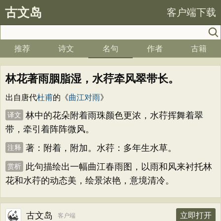
古文岛
客户端下载
推荐
诗文
名句
作者
古籍
林花著雨胭脂湿，水荇牵风翠带长。
出自唐代
杜甫
的《
曲江对雨
》
林中的花朵附着雨珠颜色更浓，水荇挥舞着翠
译文
带，牵引着阵阵微风。
著：附着，附加。水荇：多年生水草。
注释
此句描绘出一幅曲江春雨图，以雨和风来衬托林
赏析
花和水荇的动态美，绘景浓艳，意境清冷。
古文岛
立即打开
客户端