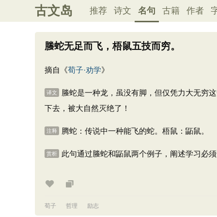
古文岛
推荐
诗文
名句
古籍
作者
螣蛇无足而飞，梧鼠五技而穷。
摘自《
荀子·劝学
》
螣蛇是一种龙，虽没有脚，但仅凭力大无穷这
译文
下去，被大自然灭绝了！
腾蛇：传说中一种能飞的蛇。梧鼠：鼫鼠。
注释
此句通过螣蛇和鼫鼠两个例子，阐述学习必须
赏析
荀子
哲理
励志