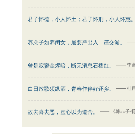
君子怀德，小人怀土；君子怀刑，小人怀惠
—
养弟子如养闺女，最要严出入，谨交游。
——
李
曾是寂寥金烬暗，断无消息石榴红。
——
杜
白日放歌须纵酒，青春作伴好还乡。
——
《韩非子·
故去喜去恶，虚心以为道舍。