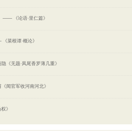
——
《论语·里仁篇》
。
—
《菜根谭·概论》
商隐《无题·凤尾香罗薄几重》
甫《闻官军收河南河北》
扬权》