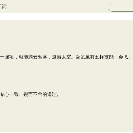
字词
一强项，就能腾云驾雾，遨游太空。鼫鼠虽有五样技能：会飞、
专心一致、锲而不舍的道理。