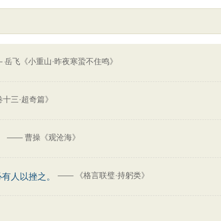
—
岳飞《小重山·昨夜寒蛩不住鸣》
卷十三·超奇篇》
——
曹操《观沧海》
。
——
《格言联璧·持躬类》
必有人以挫之。