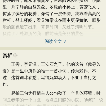
傍晚时分，露水渐渐蒸发，帘幕随风轻轻摆动，小院
里一片宁静的白昼景象。翠绿的小路上，黄莺飞来，
惊落了缤纷的花瓣，像铺了一层锦绣。我靠着高高的
栏杆，登上楼阁，看见海棠花在雨中更显娇艳，胭脂
般的颜色透了出来。算算时间，又过了清明时节。
厌倦了四处游历的我，眼前满是美丽的景色
阅读全文 ∨
赏析
王雱，字元泽，王安石之子。他的这首《倦寻芳
慢》是一生中所作的唯一一首小词，传为戏作。不
过，这首词咏春愁，写得妩媚动人，不亚于当行之
作。
起拍三句为抒情主人公勾勒了一个具体环境，时
间是春季的一个白昼，地点是闲静的小院。“向晚”，说