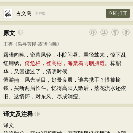
古文岛
立即打开
客户端
原文
王雱
《
倦寻芳慢·露晞向晚
》
露晞向晚，帘幕风轻，小院闲昼。翠径莺来，惊下乱
红铺绣。
倚危栏，登高榭，海棠着雨胭脂透。
算韶
华，又因循过了，清明时候。
倦游燕，风光满目，好景良辰，谁共携手？恨被榆
钱，买断两眉长斗。忆得高阳人散后，落花流水还依
旧。这情怀，对东风、尽成消瘦。
译文及注释
译文