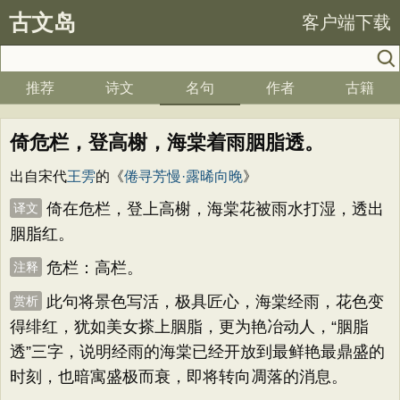
古文岛
客户端下载
推荐
诗文
名句
作者
古籍
倚危栏，登高榭，海棠着雨胭脂透。
出自宋代
王雱
的《
倦寻芳慢·露晞向晚
》
倚在危栏，登上高榭，海棠花被雨水打湿，透出
译文
胭脂红。
危栏：高栏。
注释
此句将景色写活，极具匠心，海棠经雨，花色变
赏析
得绯红，犹如美女搽上胭脂，更为艳冶动人，“胭脂
透”三字，说明经雨的海棠已经开放到最鲜艳最鼎盛的
时刻，也暗寓盛极而衰，即将转向凋落的消息。