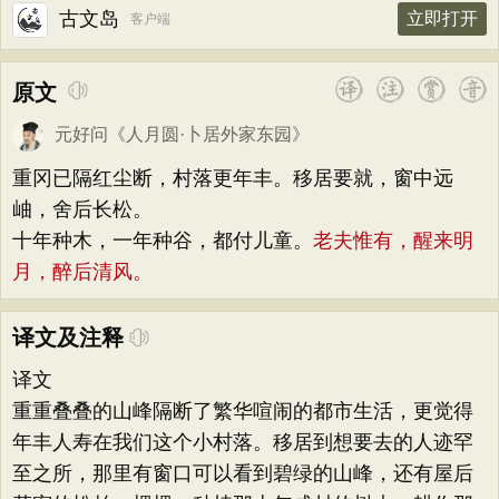
古文岛
立即打开
客户端
原文
元好问
《
人月圆·卜居外家东园
》
重冈已隔红尘断，村落更年丰。移居要就，窗中远
岫，舍后长松。
十年种木，一年种谷，都付儿童。
老夫惟有，醒来明
月，醉后清风。
译文及注释
译文
重重叠叠的山峰隔断了繁华喧闹的都市生活，更觉得
年丰人寿在我们这个小村落。移居到想要去的人迹罕
至之所，那里有窗口可以看到碧绿的山峰，还有屋后