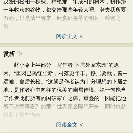
茂密的松柏一棵棵。种植那十年成材的树木，耕作那
一年收获的谷物，都交给那些年轻人吧。老夫我所要
做的，只是清早醒来，欣赏那将落的明月；醉饱之
后，
阅读全文 ∨
赏析
此小令上半部分，写作者“卜居外家东园”的原
因。“重冈已隔红尘断，村落更年丰。移居要就，窗中
远岫，舍后长松。”这就是作者认为十分理想的卜居之
地，是作者心中向往的优美的幽居佳境。第一句饱含
了作者此前所有的国破家亡之痛。重叠的山冈能把他
所不愿意再看到的那个世界完全隔绝开来，同时也就
斩断了那些痛苦
阅读全文 ∨