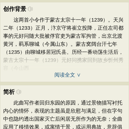
创作背景
这两首小令作于蒙古太宗十一年（1239）。天兴
二年（1233）正月，汴京守将崔立投降，正任左司都
事的元好问随大批被俘官吏为蒙古军拘管，出京北渡
黄河，羁系聊城（今属山东）。蒙古窝阔台汗七年
（1235）由聊城移居冠氏县。历经一番动荡生活后，
蒙古太宗十一年（1239）元好问携家回到故乡忻州秀
容（今山西
阅读全文 ∨
简析
此曲写作者回归东园的原因，通过景物描写衬托
内心的情怀，表现的主题虽是欣慰与满足，但在字句
中也隐约透出国家灭亡后闲居无所作为的无奈；全曲
应用了移情效果，或寓情于景，或运用典故，意辞俱