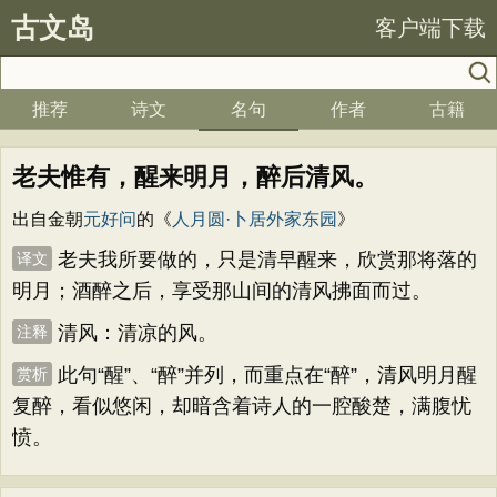
古文岛
客户端下载
推荐
诗文
名句
作者
古籍
老夫惟有，醒来明月，醉后清风。
出自金朝
元好问
的《
人月圆·卜居外家东园
》
老夫我所要做的，只是清早醒来，欣赏那将落的
译文
明月；酒醉之后，享受那山间的清风拂面而过。
清风：清凉的风。
注释
此句“醒”、“醉”并列，而重点在“醉”，清风明月醒
赏析
复醉，看似悠闲，却暗含着诗人的一腔酸楚，满腹忧
愤。