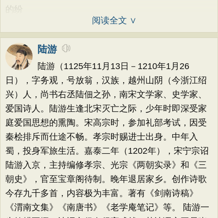
的纷
阅读全文 ∨
陆游
陆游（1125年11月13日－1210年1月26
日），字务观，号放翁，汉族，越州山阴（今浙江绍
兴）人，尚书右丞陆佃之孙，南宋文学家、史学家、
爱国诗人。陆游生逢北宋灭亡之际，少年时即深受家
庭爱国思想的熏陶。宋高宗时，参加礼部考试，因受
秦桧排斥而仕途不畅。孝宗时赐进士出身。中年入
蜀，投身军旅生活。嘉泰二年（1202年），宋宁宗诏
陆游入京，主持编修孝宗、光宗《两朝实录》和《三
朝史》，官至宝章阁待制。晚年退居家乡。创作诗歌
今存九千多首，内容极为丰富。著有《剑南诗稿》
《渭南文集》《南唐书》《老学庵笔记》等。 陆游一