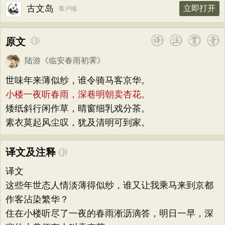
古文岛
立即打开
客户端
原文
陆游
《
临安春雨初霁
》
世味年来薄似纱，谁令骑马客京华。
小楼一夜听春雨，深巷明朝卖杏花。
矮纸斜行闲作草，晴窗细乳戏分茶。
素衣莫起风尘叹，犹及清明可到家。
译文及注释
译文
这些年世态人情淡薄得似纱，谁又让我乘马来到京都
作客沾染繁华？
住在小楼听尽了一夜的春雨淅沥滴答，明日一早，深