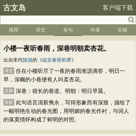
古文岛
客户端下载
推荐
诗文
名句
作者
古籍
小楼一夜听春雨，深巷明朝卖杏花。
出自宋代
陆游
的《
临安春雨初霁
》
住在小楼听尽了一夜的春雨淅沥滴答，明日一
译文
早，深幽的小巷便有人叫卖杏花。
深巷：很长的巷道。明朝：明日早晨。
注释
此句语言清新隽永，写得形象而有深致，描绘了
赏析
一幅明艳生动的春光图，用明媚的春光作衬，与词人
的落寞情怀构成了鲜明的对照。