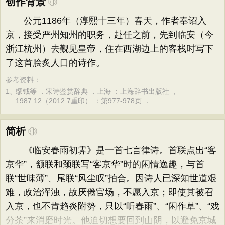
创作背景
公元1186年（淳熙十三年）春天，作者奉诏入
京，接受严州知州的职务，赴任之前，先到临安（今
浙江杭州）去觐见皇帝，住在西湖边上的客栈时写下
了这首脍炙人口的诗作。
参考资料：
1、
缪钺等 ．宋诗鉴赏辞典 ．上海 ：上海辞书出版社 ，
1987.12（2012.7重印） ：第977-978页 ．
简析
《临安春雨初霁》是一首七言律诗。首联点出“客
京华”，颔联和颈联写“客京华”时的闲情逸趣，与首
联“世味薄”、尾联“风尘叹”拍合。因诗人已深知世道艰
难，政治浑浊，故厌倦官场，不愿入京；即使其被召
入京，也不肯趋炎附势，只以“听春雨”、“闲作草”、“戏
分茶”来消磨时光。他迫切想要回到山阴，以避免京城