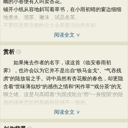
幽的小巷便有人叫卖杏花。
铺开小纸从容地斜写着草书，在小雨初晴的窗边细细
地煮水、沏茶、撇沫，试品名茶。
不要叹息那京都的尘土会弄脏洁白的衣衫
阅读全文 ∨
赏析
如果掩去作者的名字，读这首《临安春雨初
霁》，也许会以为它并不是出自“铁马金戈”、“气吞残
虏”的陆放翁之手。诗中虽然有杏花般的春色，却更隐
含着“世味薄似纱”的感伤之情和“闲作草”“戏分茶”的无
聊之绪。这是与高唱着“为国戍轮台”而“一身报国”的陆
游的雄奇悲壮的风格特征很不一致的。
阅读全文 ∨