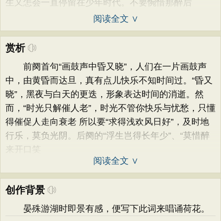
生又怎会一直停留在少年时代。不要惋惜那醉后
阅读全文 ∨
赏析
前阕首句“画鼓声中昏又晓”，人们在一片画鼓声
中，由黄昏而达旦，真有点儿快乐不知时间过。“昏又
晓”，黑夜与白天的更迭，形象表达时间的消逝。然
而，“时光只解催人老”，时光不管你快乐与忧愁，只懂
得催促人走向衰老 所以要“求得浅欢风日好”，及时地
行乐，莫负光阴。后阕的“浮生岂得长年少”、“莫惜醉
来开口笑
阅读全文 ∨
创作背景
晏殊游湖时即景有感，便写下此词来唱诵荷花。