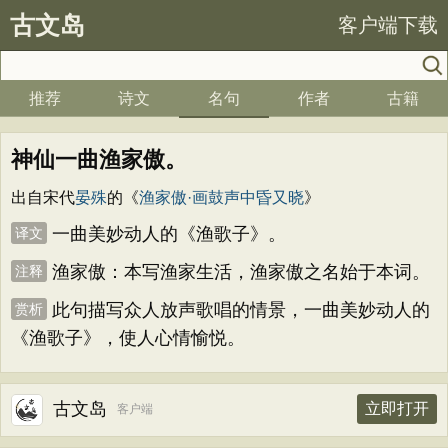
古文岛
客户端下载
推荐
诗文
名句
作者
古籍
神仙一曲渔家傲。
出自宋代
晏殊
的《
渔家傲·画鼓声中昏又晓
》
一曲美妙动人的《渔歌子》。
译文
渔家傲：本写渔家生活，渔家傲之名始于本词。
注释
此句描写众人放声歌唱的情景，一曲美妙动人的
赏析
《渔歌子》，使人心情愉悦。
古文岛
立即打开
客户端