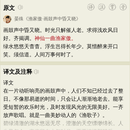
原文
晏殊
《
渔家傲·画鼓声中昏又晓
》
画鼓声中昏又晓。时光只解催人老。求得浅欢风日
好。齐揭调。
神仙一曲渔家傲。
绿水悠悠天杳杳。浮生岂得长年少。莫惜醉来开口
笑。须信道。人间万事何时了。
译文及注释
译文
在一片动听响亮的画鼓声中，人们不知已经过去了整
日。不像那易逝的时间，只会让人渐渐地老去。能享
受短暂的欢乐时光，及时发现风光的无限美好。一齐
放声歌唱。就是一曲美妙动人的《渔歌子》。
碧绿清澈的湖水悠远无尽，澄澈的天空缥缈绵长。人