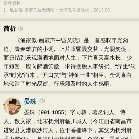
参考资料：
1、
敏君著·多情总被无情恼：天津教育出版社，2013.06
简析
《渔家傲·画鼓声中昏又晓》是一首感叹年光匆
迫、青春难驻的小词。上片叹昏晨交替，光阴匆促，
而归结到乐观潇洒地面对人生；下片言天高水长、少
年短暂，应向醉酒笑傲，求得摆脱人事纷扰。“浮生”句
承“时光”而来，“开口笑”与“神仙一曲”相应。全词直白
地倾泄了时光易逝、行乐须及时的人生感喟。
晏殊
晏殊（991-1055）字同叔，著名词人、诗
人、散文家，北宋抚州府临川城人（今江西省南昌市
进贤县文港镇沙河人，位于香楠峰下，其父为抚州府