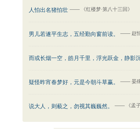
——
《红楼梦·第八十三回》
人怕出名猪怕壮
——
赵
男儿若遂平生志，五经勤向窗前读。
而或长烟一空，皓月千里，浮光跃金，静影
——
晏
疑怪昨宵春梦好，元是今朝斗草赢。
——
《孟子
说大人，则藐之，勿视其巍巍然。