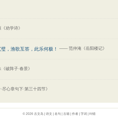
恒《劝学诗》
——
范仲淹《岳阳楼记》
沉璧，渔歌互答，此乐何极！
殊《破阵子·春景》
·尽心章句下·第三十四节》
© 2026
古文岛
|
诗文
|
名句
|
古籍
|
作者
|
字词
|
纠错