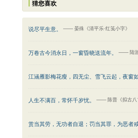
猜您喜欢
——
晏殊《清平乐·红笺小字》
说尽平生意。
——
陆
万卷古今消永日，一窗昏晓送流年。
江涵雁影梅花瘦，四无尘、雪飞云起，夜窗
——
陈普《拟古八
人生不满百，常怀千岁忧。
赏当其劳，无功者自退；罚当其罪，为恶者