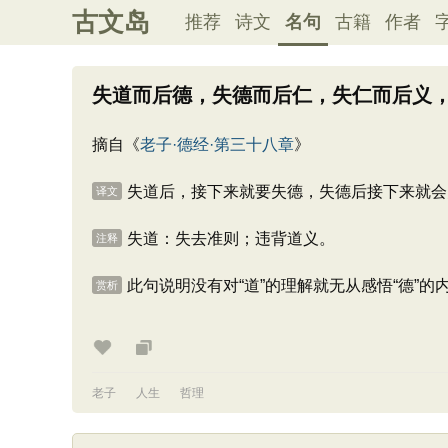
古文岛
推荐
诗文
名句
古籍
作者
失道而后德，失德而后仁，失仁而后义
摘自《
老子·德经·第三十八章
》
失道后，接下来就要失德，失德后接下来就会
译文
失道：失去准则；违背道义。
注释
此句说明没有对“道”的理解就无从感悟“德”的
赏析
老子
人生
哲理