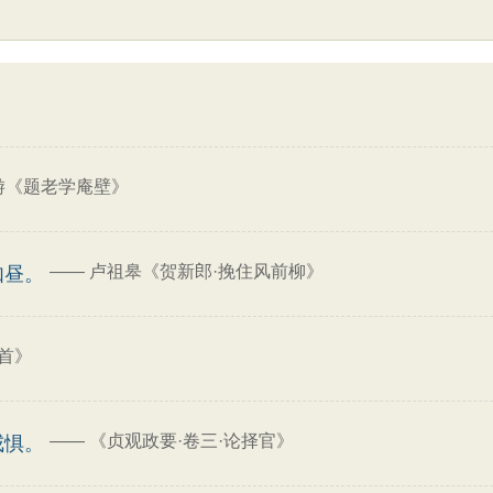
游《题老学庵壁》
——
卢祖皋《贺新郎·挽住风前柳》
如昼。
首》
——
《贞观政要·卷三·论择官》
戒惧。