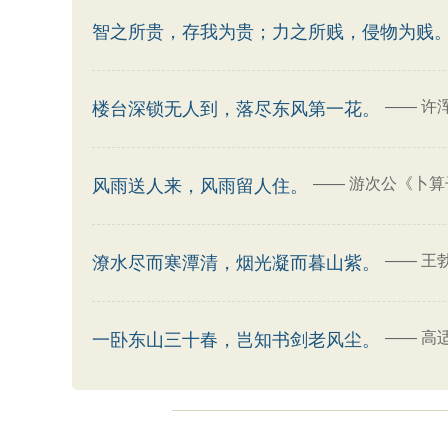
智之所贵，存我为贵；力之所贱，侵物为贱
——
许
楼台深锁无人到，落尽东风第一花。
——
游次公《卜算
风雨送人来，风雨留人住。
——
王
潦水尽而寒潭清，烟光凝而暮山紫。
——
高
一卧东山三十春，岂知书剑老风尘。