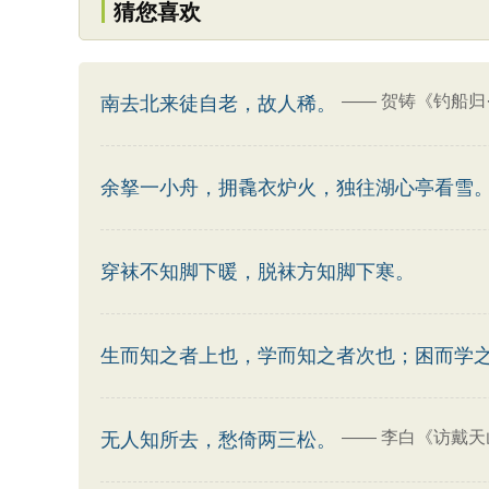
猜您喜欢
——
贺铸《钓船归
南去北来徒自老，故人稀。
余拏一小舟，拥毳衣炉火，独往湖心亭看雪
穿袜不知脚下暖，脱袜方知脚下寒。
生而知之者上也，学而知之者次也；困而学
——
李白《访戴天
无人知所去，愁倚两三松。