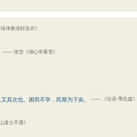
·绿净春深好染衣》
——
张岱《湖心亭看雪》
。
——
《论语·季氏篇
之又其次也。困而不学，民斯为下矣。
山道士不遇》