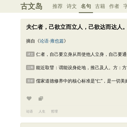
古文岛
推荐
诗文
名句
古籍
作者
夫仁者，己欲立而立人，己欲达而达人
摘自《
论语·雍也篇
》
仁者，自己要立身从而使他人立身，自己要通
译文
能近取譬：谓能设身处地，推己及人。方：方
注释
儒家道德修养中的核心标准是“仁”，是一切
赏析
论语
人生
哲理